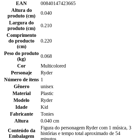
EAN
00840147423665
Altura do
0.040
produto (cm)
Largura do
0.210
produto (cm)
Comprimento
do producto
0.220
(cm)
Peso do produto
0.068
(kg)
Cor
Multicolored
Personaje
Ryder
Número de itens
1
Gênero
unisex
Material
Plastic
Modelo
Ryder
Idade
Kid
Fabricante
Tonies
Altura
0.040 cm
Figura do personagem Ryder com 1 música, 3
Conteúdo da
histórias e tempo total aproximado de 54
Embalagem
minutos.