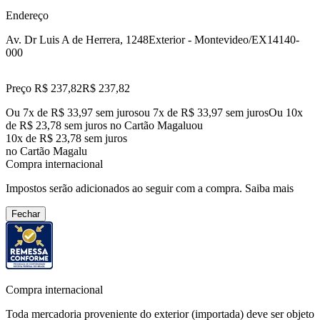
Endereço
Av. Dr Luis A de Herrera, 1248
Exterior - Montevideo/EX
14140-
000
Preço R$ 237,82
R$
237
,
82
Ou 7x de R$ 33,97 sem juros
ou
7
x de
R$ 33,97
sem juros
Ou 10x
de R$ 23,78 sem juros no Cartão Magalu
ou
10
x de
R$ 23,78
sem juros
no Cartão Magalu
Compra internacional
Impostos serão adicionados ao seguir com a compra.
Saiba mais
Fechar
Compra internacional
Toda mercadoria proveniente do exterior (importada) deve ser objeto