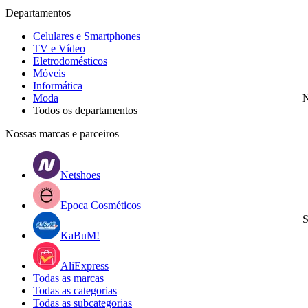
Departamentos
Celulares e Smartphones
TV e Vídeo
Eletrodomésticos
Móveis
Informática
Moda
N
Todos os departamentos
Nossas marcas e parceiros
Netshoes
Epoca Cosméticos
S
KaBuM!
AliExpress
Todas as marcas
Todas as categorias
Todas as subcategorias