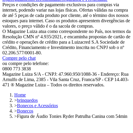
Preços e condições de pagamento exclusivos para compras via
internet, podendo variar nas lojas físicas. Ofertas válidas na compra
de até 5 peças de cada produto por cliente, até o término dos nossos
estoques para internet. Caso os produtos apresentem divergências de
valores, o preço válido é o da sacola de compras.
O Magazine Luiza atua como correspondente no País, nos termos da
Resolução CMN nº 4.935/2021, e encaminha propostas de cartão de
crédito e operações de crédito para a Luizacred S.A Sociedade de
Crédito, Financiamento e Investimento inscrita no CNPJ sob o nº
02.206.577/0001-80.
Compre pelo chat
ou compre pelo telefone:
0800 773 3838
Magazine Luiza S/A - CNPJ: 47.960.950/1088-36 - Endereço: Rua
Arnulfo de Lima, 2385 - Vila Santa Cruz, Franca/SP - CEP 14.403-
471 ® Magazine Luiza – Todos os direitos reservados.
Home
>
brinquedos
>
Bonecos e Acessórios
>
Bonecos
>
Figura de Áudio Tonies Ryder Patrulha Canina com 54min