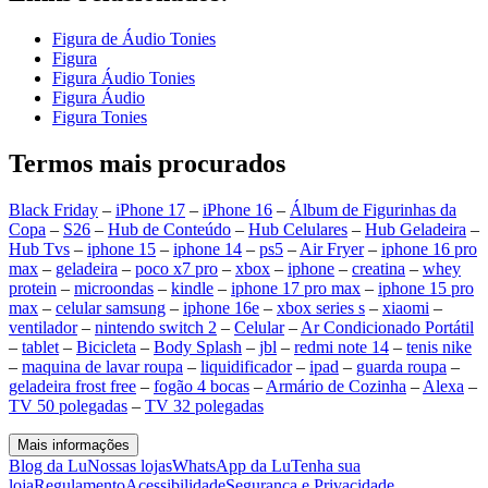
Figura de Áudio Tonies
Figura
Figura Áudio Tonies
Figura Áudio
Figura Tonies
Termos mais procurados
Black Friday
–
iPhone 17
–
iPhone 16
–
Álbum de Figurinhas da
Copa
–
S26
–
Hub de Conteúdo
–
Hub Celulares
–
Hub Geladeira
–
Hub Tvs
–
iphone 15
–
iphone 14
–
ps5
–
Air Fryer
–
iphone 16 pro
max
–
geladeira
–
poco x7 pro
–
xbox
–
iphone
–
creatina
–
whey
protein
–
microondas
–
kindle
–
iphone 17 pro max
–
iphone 15 pro
max
–
celular samsung
–
iphone 16e
–
xbox series s
–
xiaomi
–
ventilador
–
nintendo switch 2
–
Celular
–
Ar Condicionado Portátil
–
tablet
–
Bicicleta
–
Body Splash
–
jbl
–
redmi note 14
–
tenis nike
–
maquina de lavar roupa
–
liquidificador
–
ipad
–
guarda roupa
–
geladeira frost free
–
fogão 4 bocas
–
Armário de Cozinha
–
Alexa
–
TV 50 polegadas
–
TV 32 polegadas
Mais informações
Blog da Lu
Nossas lojas
WhatsApp da Lu
Tenha sua
loja
Regulamento
Acessibilidade
Segurança e Privacidade