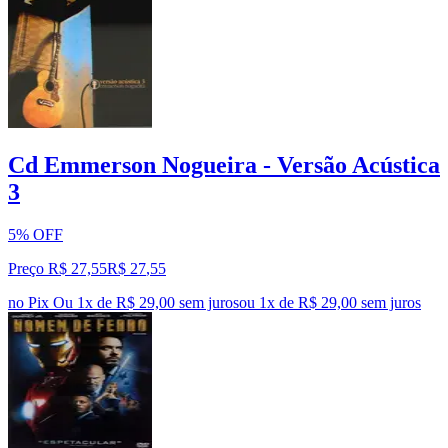
Cd Emmerson Nogueira - Versão Acústica
3
5% OFF
Preço R$ 27,55
R$
27
,
55
no Pix
Ou 1x de R$ 29,00 sem juros
ou
1
x de
R$ 29,00
sem juros