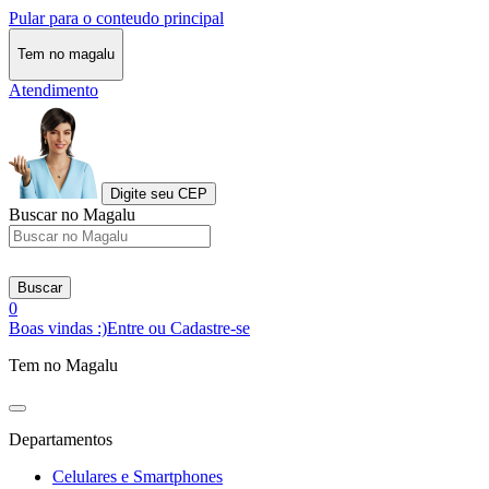
Pular para o conteudo principal
Tem no magalu
Atendimento
Digite seu CEP
Buscar no Magalu
Buscar
0
Boas vindas :)
Entre ou Cadastre-se
Tem no Magalu
Departamentos
Celulares e Smartphones