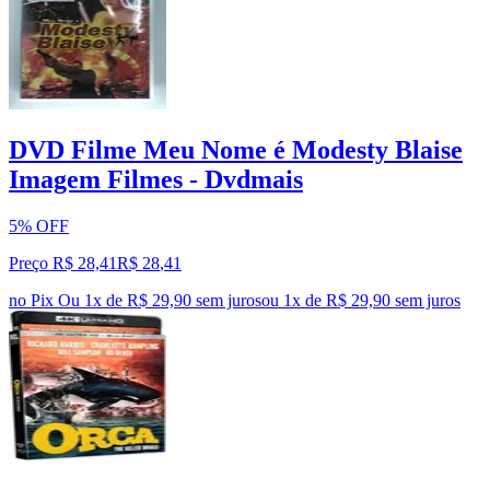
DVD Filme Meu Nome é Modesty Blaise
Imagem Filmes - Dvdmais
5% OFF
Preço R$ 28,41
R$
28
,
41
no Pix
Ou 1x de R$ 29,90 sem juros
ou
1
x de
R$ 29,90
sem juros