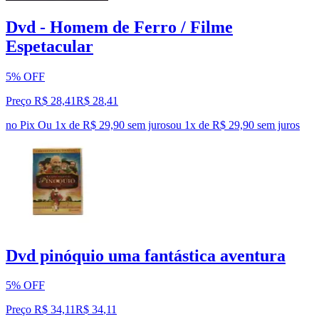
Dvd - Homem de Ferro / Filme
Espetacular
5% OFF
Preço R$ 28,41
R$
28
,
41
no Pix
Ou 1x de R$ 29,90 sem juros
ou
1
x de
R$ 29,90
sem juros
Dvd pinóquio uma fantástica aventura
5% OFF
Preço R$ 34,11
R$
34
,
11