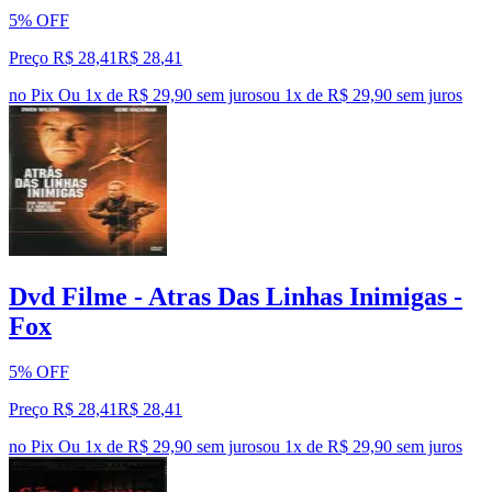
5% OFF
Preço R$ 28,41
R$
28
,
41
no Pix
Ou 1x de R$ 29,90 sem juros
ou
1
x de
R$ 29,90
sem juros
Dvd Filme - Atras Das Linhas Inimigas -
Fox
5% OFF
Preço R$ 28,41
R$
28
,
41
no Pix
Ou 1x de R$ 29,90 sem juros
ou
1
x de
R$ 29,90
sem juros