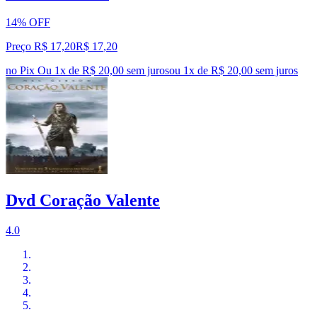
14% OFF
Preço R$ 17,20
R$
17
,
20
no Pix
Ou 1x de R$ 20,00 sem juros
ou
1
x de
R$ 20,00
sem juros
Dvd Coração Valente
4.0