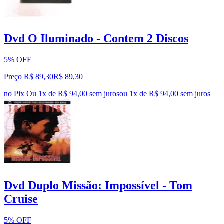
Dvd O Iluminado - Contem 2 Discos
5% OFF
Preço R$ 89,30
R$
89
,
30
no Pix
Ou 1x de R$ 94,00 sem juros
ou
1
x de
R$ 94,00
sem juros
Dvd Duplo Missão: Impossível - Tom
Cruise
5% OFF