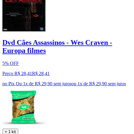
Dvd Cães Assassinos - Wes Craven -
Europa filmes
5% OFF
Preço R$ 28,41
R$
28
,
41
no Pix
Ou 1x de R$ 29,90 sem juros
ou
1
x de
R$ 29,90
sem juros
+ 1 kit