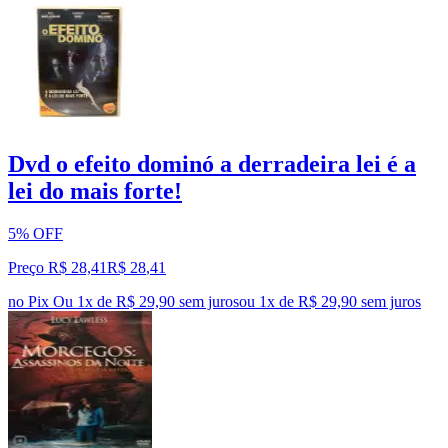
Dvd o efeito dominó a derradeira lei é a
lei do mais forte!
5% OFF
Preço R$ 28,41
R$
28
,
41
no Pix
Ou 1x de R$ 29,90 sem juros
ou
1
x de
R$ 29,90
sem juros