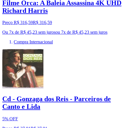
Filme Orca: A Baleia Assassina 4K UHD
Richard Harris
Preço R$ 316,59
R$
316
,
59
Ou 7x de R$ 45,23 sem juros
ou
7
x de
R$ 45,23
sem juros
Compra Internacional
Cd - Gonzaga dos Reis - Parceiros de
Canto e Lida
5% OFF