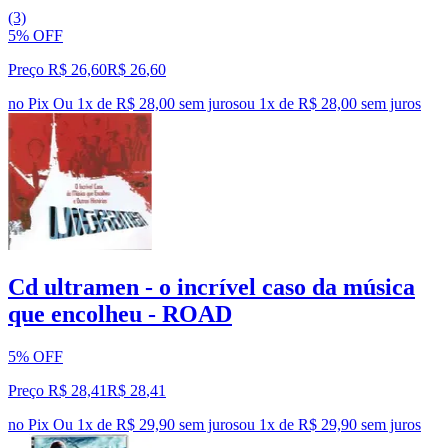
(3)
5% OFF
Preço R$ 26,60
R$
26
,
60
no Pix
Ou 1x de R$ 28,00 sem juros
ou
1
x de
R$ 28,00
sem juros
Cd ultramen - o incrível caso da música
que encolheu - ROAD
5% OFF
Preço R$ 28,41
R$
28
,
41
no Pix
Ou 1x de R$ 29,90 sem juros
ou
1
x de
R$ 29,90
sem juros