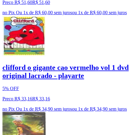
Preço R$ 51,60
R$
51
,
60
no Pix
Ou 1x de R$ 60,00 sem juros
ou
1
x de
R$ 60,00
sem juros
clifford o gigante cao vermelho vol 1 dvd
original lacrado - playarte
5% OFF
Preço R$ 33,16
R$
33
,
16
no Pix
Ou 1x de R$ 34,90 sem juros
ou
1
x de
R$ 34,90
sem juros