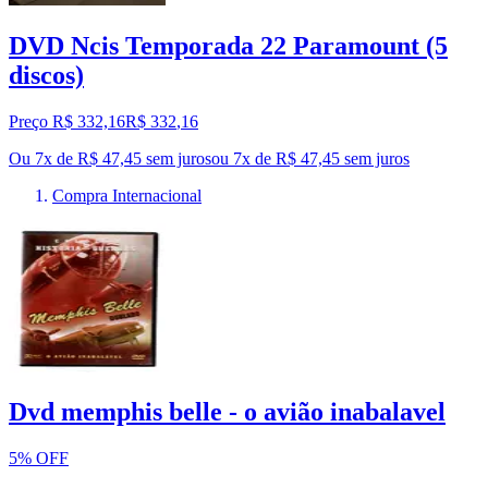
DVD Ncis Temporada 22 Paramount (5
discos)
Preço R$ 332,16
R$
332
,
16
Ou 7x de R$ 47,45 sem juros
ou
7
x de
R$ 47,45
sem juros
Compra Internacional
Dvd memphis belle - o avião inabalavel
5% OFF