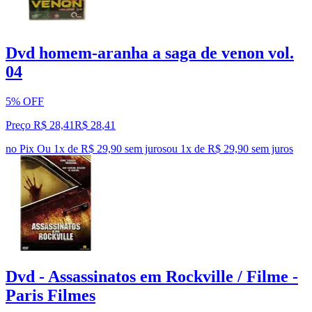
Dvd homem-aranha a saga de venon vol.
04
5% OFF
Preço R$ 28,41
R$
28
,
41
no Pix
Ou 1x de R$ 29,90 sem juros
ou
1
x de
R$ 29,90
sem juros
Dvd - Assassinatos em Rockville / Filme -
Paris Filmes