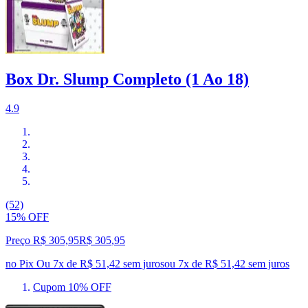
Box Dr. Slump Completo (1 Ao 18)
4.9
(52)
15% OFF
Preço R$ 305,95
R$
305
,
95
no Pix
Ou 7x de R$ 51,42 sem juros
ou
7
x de
R$ 51,42
sem juros
Cupom 10% OFF