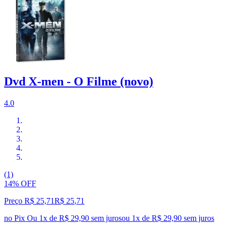
Dvd X-men - O Filme (novo)
4.0
(1)
14% OFF
Preço R$ 25,71
R$
25
,
71
no Pix
Ou 1x de R$ 29,90 sem juros
ou
1
x de
R$ 29,90
sem juros