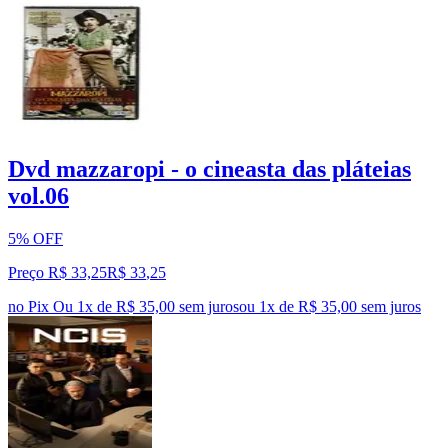
Dvd mazzaropi - o cineasta das pláteias
vol.06
5% OFF
Preço R$ 33,25
R$
33
,
25
no Pix
Ou 1x de R$ 35,00 sem juros
ou
1
x de
R$ 35,00
sem juros