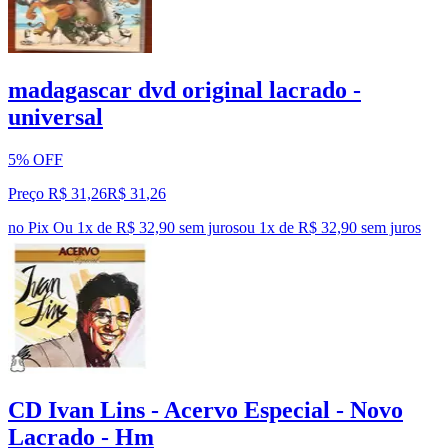
madagascar dvd original lacrado -
universal
5% OFF
Preço R$ 31,26
R$
31
,
26
no Pix
Ou 1x de R$ 32,90 sem juros
ou
1
x de
R$ 32,90
sem juros
CD Ivan Lins - Acervo Especial - Novo
Lacrado - Hm