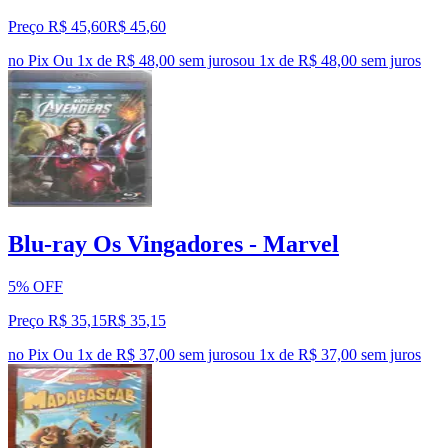
Preço R$ 45,60
R$
45
,
60
no Pix
Ou 1x de R$ 48,00 sem juros
ou
1
x de
R$ 48,00
sem juros
Blu-ray Os Vingadores - Marvel
5% OFF
Preço R$ 35,15
R$
35
,
15
no Pix
Ou 1x de R$ 37,00 sem juros
ou
1
x de
R$ 37,00
sem juros