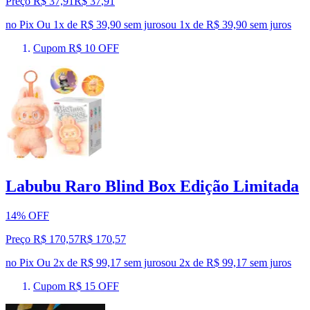
Preço R$ 37,91
R$
37
,
91
no Pix
Ou 1x de R$ 39,90 sem juros
ou
1
x de
R$ 39,90
sem juros
Cupom R$ 10 OFF
Labubu Raro Blind Box Edição Limitada
14% OFF
Preço R$ 170,57
R$
170
,
57
no Pix
Ou 2x de R$ 99,17 sem juros
ou
2
x de
R$ 99,17
sem juros
Cupom R$ 15 OFF