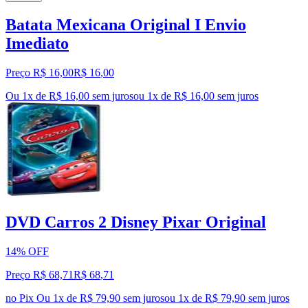
Batata Mexicana Original I Envio
Imediato
Preço R$ 16,00
R$
16
,
00
Ou 1x de R$ 16,00 sem juros
ou
1
x de
R$ 16,00
sem juros
DVD Carros 2 Disney Pixar Original
14% OFF
Preço R$ 68,71
R$
68
,
71
no Pix
Ou 1x de R$ 79,90 sem juros
ou
1
x de
R$ 79,90
sem juros