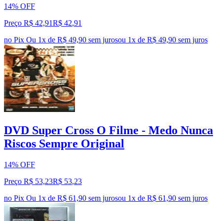
14% OFF
Preço R$ 42,91
R$
42
,
91
no Pix
Ou 1x de R$ 49,90 sem juros
ou
1
x de
R$ 49,90
sem juros
DVD Super Cross O Filme - Medo Nunca
Riscos Sempre Original
14% OFF
Preço R$ 53,23
R$
53
,
23
no Pix
Ou 1x de R$ 61,90 sem juros
ou
1
x de
R$ 61,90
sem juros