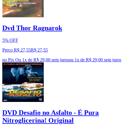
Dvd Thor Ragnarok
5% OFF
Preço R$ 27,55
R$
27
,
55
no Pix
Ou 1x de R$ 29,00 sem juros
ou
1
x de
R$ 29,00
sem juros
DVD Desafio no Asfalto - É Pura
Nitroglicerina! Original