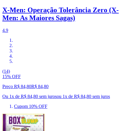
X-Men: Operação Tolerância Zero (X-
Men: As Maiores Sagas)
4.9
(14)
15% OFF
Preço R$ 84,80
R$
84
,
80
Ou 1x de R$ 84,80 sem juros
ou
1
x de
R$ 84,80
sem juros
Cupom 10% OFF