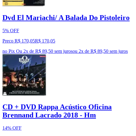
Dvd El Mariachi/ A Balada Do Pistoleiro
5% OFF
Preço R$ 170,05
R$
170
,
05
no Pix
Ou 2x de R$ 89,50 sem juros
ou
2
x de
R$ 89,50
sem juros
CD + DVD Rappa Acústico Oficina
Brennand Lacrado 2018 - Hm
14% OFF