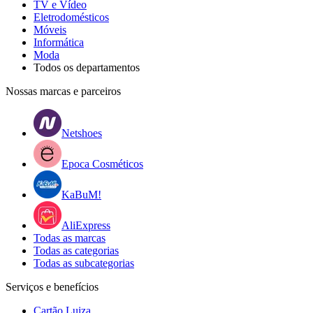
TV e Vídeo
Eletrodomésticos
Móveis
Informática
Moda
Todos os departamentos
Nossas marcas e parceiros
Netshoes
Epoca Cosméticos
KaBuM!
AliExpress
Todas as marcas
Todas as categorias
Todas as subcategorias
Serviços e benefícios
Cartão Luiza