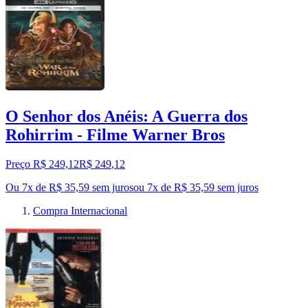
O Senhor dos Anéis: A Guerra dos
Rohirrim - Filme Warner Bros
Preço R$ 249,12
R$
249
,
12
Ou 7x de R$ 35,59 sem juros
ou
7
x de
R$ 35,59
sem juros
Compra Internacional