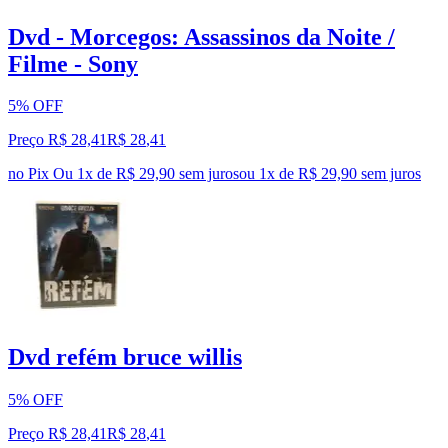
Dvd - Morcegos: Assassinos da Noite /
Filme - Sony
5% OFF
Preço R$ 28,41
R$
28
,
41
no Pix
Ou 1x de R$ 29,90 sem juros
ou
1
x de
R$ 29,90
sem juros
Dvd refém bruce willis
5% OFF
Preço R$ 28,41
R$
28
,
41