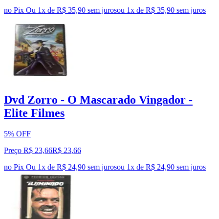
no Pix
Ou 1x de R$ 35,90 sem juros
ou
1
x de
R$ 35,90
sem juros
Dvd Zorro - O Mascarado Vingador -
Elite Filmes
5% OFF
Preço R$ 23,66
R$
23
,
66
no Pix
Ou 1x de R$ 24,90 sem juros
ou
1
x de
R$ 24,90
sem juros