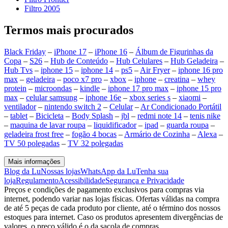
Filtro 2005
Termos mais procurados
Black Friday
–
iPhone 17
–
iPhone 16
–
Álbum de Figurinhas da
Copa
–
S26
–
Hub de Conteúdo
–
Hub Celulares
–
Hub Geladeira
–
Hub Tvs
–
iphone 15
–
iphone 14
–
ps5
–
Air Fryer
–
iphone 16 pro
max
–
geladeira
–
poco x7 pro
–
xbox
–
iphone
–
creatina
–
whey
protein
–
microondas
–
kindle
–
iphone 17 pro max
–
iphone 15 pro
max
–
celular samsung
–
iphone 16e
–
xbox series s
–
xiaomi
–
ventilador
–
nintendo switch 2
–
Celular
–
Ar Condicionado Portátil
–
tablet
–
Bicicleta
–
Body Splash
–
jbl
–
redmi note 14
–
tenis nike
–
maquina de lavar roupa
–
liquidificador
–
ipad
–
guarda roupa
–
geladeira frost free
–
fogão 4 bocas
–
Armário de Cozinha
–
Alexa
–
TV 50 polegadas
–
TV 32 polegadas
Mais informações
Blog da Lu
Nossas lojas
WhatsApp da Lu
Tenha sua
loja
Regulamento
Acessibilidade
Segurança e Privacidade
Preços e condições de pagamento exclusivos para compras via
internet, podendo variar nas lojas físicas. Ofertas válidas na compra
de até 5 peças de cada produto por cliente, até o término dos nossos
estoques para internet. Caso os produtos apresentem divergências de
valores, o preço válido é o da sacola de compras.