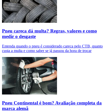
Pneu careca dá multa? Regras, valores e como
medir o desgaste
Entenda quando o pneu é considerado careca pelo CTB, quanto
custa a multa e como saber se já passou da hora de trocar
Pneu Continental é bom? Avaliação completa da
marca alemã