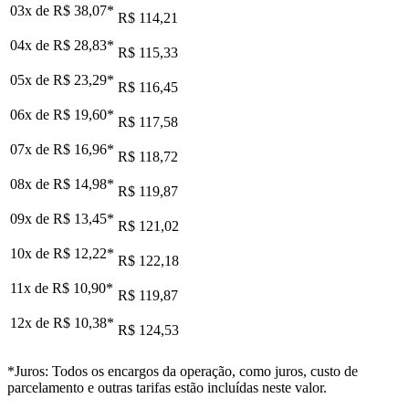
03x de
R$ 38,07
*
R$ 114,21
04x de
R$ 28,83
*
R$ 115,33
05x de
R$ 23,29
*
R$ 116,45
06x de
R$ 19,60
*
R$ 117,58
07x de
R$ 16,96
*
R$ 118,72
08x de
R$ 14,98
*
R$ 119,87
09x de
R$ 13,45
*
R$ 121,02
10x de
R$ 12,22
*
R$ 122,18
11x de
R$ 10,90
*
R$ 119,87
12x de
R$ 10,38
*
R$ 124,53
*Juros: Todos os encargos da operação, como juros, custo de
parcelamento e outras tarifas estão incluídas neste valor.