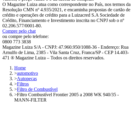
O Magazine Luiza atua como correspondente no País, nos termos da
Resolução CMN nº 4.935/2021, e encaminha propostas de cartão de
crédito e operações de crédito para a Luizacred S.A Sociedade de
Crédito, Financiamento e Investimento inscrita no CNPJ sob o nº
02.206.577/0001-80.
Compre pelo chat
ou compre pelo telefone:
0800 773 3838
Magazine Luiza S/A - CNPJ: 47.960.950/1088-36 - Endereço: Rua
Arnulfo de Lima, 2385 - Vila Santa Cruz, Franca/SP - CEP 14.403-
471 ® Magazine Luiza – Todos os direitos reservados.
Home
>
automotivo
>
Autopeças
>
Filtros
>
Filtro de Combustível
>
Filtro Combustível Frontier 2005 a 2008 WK 940/35 -
MANN-FILTER