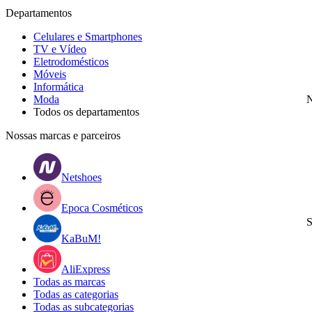
Departamentos
Celulares e Smartphones
TV e Vídeo
Eletrodomésticos
Móveis
Informática
Moda
N
Todos os departamentos
Nossas marcas e parceiros
Netshoes
Epoca Cosméticos
S
KaBuM!
AliExpress
Todas as marcas
Todas as categorias
Todas as subcategorias