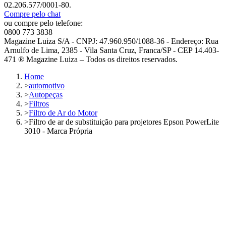
02.206.577/0001-80.
Compre pelo chat
ou compre pelo telefone:
0800 773 3838
Magazine Luiza S/A - CNPJ: 47.960.950/1088-36 - Endereço: Rua
Arnulfo de Lima, 2385 - Vila Santa Cruz, Franca/SP - CEP 14.403-
471 ® Magazine Luiza – Todos os direitos reservados.
Home
>
automotivo
>
Autopeças
>
Filtros
>
Filtro de Ar do Motor
>
Filtro de ar de substituição para projetores Epson PowerLite
3010 - Marca Própria