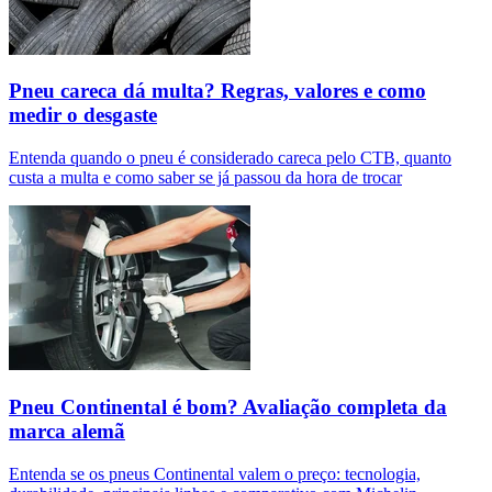
Pneu careca dá multa? Regras, valores e como
medir o desgaste
Entenda quando o pneu é considerado careca pelo CTB, quanto
custa a multa e como saber se já passou da hora de trocar
Pneu Continental é bom? Avaliação completa da
marca alemã
Entenda se os pneus Continental valem o preço: tecnologia,