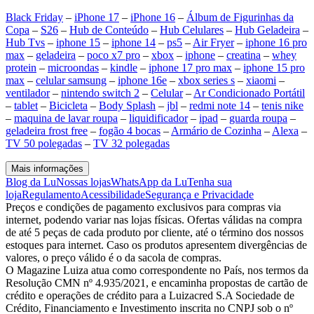
Black Friday
–
iPhone 17
–
iPhone 16
–
Álbum de Figurinhas da
Copa
–
S26
–
Hub de Conteúdo
–
Hub Celulares
–
Hub Geladeira
–
Hub Tvs
–
iphone 15
–
iphone 14
–
ps5
–
Air Fryer
–
iphone 16 pro
max
–
geladeira
–
poco x7 pro
–
xbox
–
iphone
–
creatina
–
whey
protein
–
microondas
–
kindle
–
iphone 17 pro max
–
iphone 15 pro
max
–
celular samsung
–
iphone 16e
–
xbox series s
–
xiaomi
–
ventilador
–
nintendo switch 2
–
Celular
–
Ar Condicionado Portátil
–
tablet
–
Bicicleta
–
Body Splash
–
jbl
–
redmi note 14
–
tenis nike
–
maquina de lavar roupa
–
liquidificador
–
ipad
–
guarda roupa
–
geladeira frost free
–
fogão 4 bocas
–
Armário de Cozinha
–
Alexa
–
TV 50 polegadas
–
TV 32 polegadas
Mais informações
Blog da Lu
Nossas lojas
WhatsApp da Lu
Tenha sua
loja
Regulamento
Acessibilidade
Segurança e Privacidade
Preços e condições de pagamento exclusivos para compras via
internet, podendo variar nas lojas físicas. Ofertas válidas na compra
de até 5 peças de cada produto por cliente, até o término dos nossos
estoques para internet. Caso os produtos apresentem divergências de
valores, o preço válido é o da sacola de compras.
O Magazine Luiza atua como correspondente no País, nos termos da
Resolução CMN nº 4.935/2021, e encaminha propostas de cartão de
crédito e operações de crédito para a Luizacred S.A Sociedade de
Crédito, Financiamento e Investimento inscrita no CNPJ sob o nº