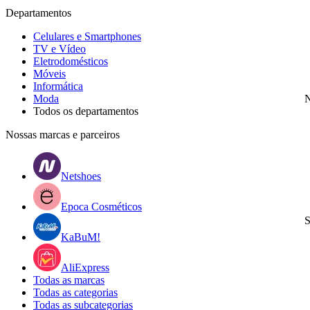
Departamentos
Celulares e Smartphones
TV e Vídeo
Eletrodomésticos
Móveis
Informática
Moda
N
Todos os departamentos
Nossas marcas e parceiros
Netshoes
Epoca Cosméticos
S
KaBuM!
AliExpress
Todas as marcas
Todas as categorias
Todas as subcategorias