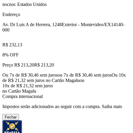
nocnoc Estados Unidos
Endereço
Av. Dr Luis A de Herrera, 1248
Exterior - Montevideo/EX
14140-
000
R$ 232,13
8% OFF
Preço R$ 213,20
R$
213
,
20
Ou 7x de R$ 30,46 sem juros
ou
7
x de
R$ 30,46
sem juros
Ou 10x
de R$ 21,32 sem juros no Cartão Magalu
ou
10
x de
R$ 21,32
sem juros
no Cartão Magalu
Compra internacional
Impostos serão adicionados ao seguir com a compra.
Saiba mais
Fechar