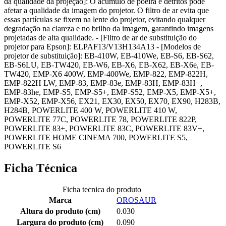
da qualidade da projeção]: O acúmulo de poeira e detritos pode
afetar a qualidade da imagem do projetor. O filtro de ar evita que
essas partículas se fixem na lente do projetor, evitando qualquer
degradação na clareza e no brilho da imagem, garantindo imagens
projetadas de alta qualidade. - [Filtro de ar de substituição do
projetor para Epson]: ELPAF13/V13H134A13 - [Modelos de
projetor de substituição]: EB-410W, EB-410We, EB-S6, EB-S62,
EB-S6LU, EB-TW420, EB-W6, EB-X6, EB-X62, EB-X6e, EB-
TW420, EMP-X6 400W, EMP-400We, EMP-822, EMP-822H,
EMP-822H LW, EMP-83, EMP-83e, EMP-83H, EMP-83H+,
EMP-83he, EMP-S5, EMP-S5+, EMP-S52, EMP-X5, EMP-X5+,
EMP-X52, EMP-X56, EX21, EX30, EX50, EX70, EX90, H283B,
H284B, POWERLITE 400 W, POWERLITE 410 W,
POWERLITE 77C, POWERLITE 78, POWERLITE 822P,
POWERLITE 83+, POWERLITE 83C, POWERLITE 83V+,
POWERLITE HOME CINEMA 700, POWERLITE S5,
POWERLITE S6
Ficha Técnica
Ficha tecnica do produto
Marca
OROSAUR
Altura do produto (cm)
0.030
Largura do produto (cm)
0.090