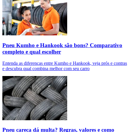
Pneu Kumho e Hankook são bons? Comparativo
completo e qual escolher
Entenda as diferenças entre Kumho e Hankook, veja prós e contras
e descubra qual combina melhor com seu carro
Pneu careca dá multa? Regras, valores e como