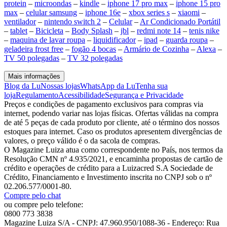
protein
–
microondas
–
kindle
–
iphone 17 pro max
–
iphone 15 pro
max
–
celular samsung
–
iphone 16e
–
xbox series s
–
xiaomi
–
ventilador
–
nintendo switch 2
–
Celular
–
Ar Condicionado Portátil
–
tablet
–
Bicicleta
–
Body Splash
–
jbl
–
redmi note 14
–
tenis nike
–
maquina de lavar roupa
–
liquidificador
–
ipad
–
guarda roupa
–
geladeira frost free
–
fogão 4 bocas
–
Armário de Cozinha
–
Alexa
–
TV 50 polegadas
–
TV 32 polegadas
Mais informações
Blog da Lu
Nossas lojas
WhatsApp da Lu
Tenha sua
loja
Regulamento
Acessibilidade
Segurança e Privacidade
Preços e condições de pagamento exclusivos para compras via
internet, podendo variar nas lojas físicas. Ofertas válidas na compra
de até 5 peças de cada produto por cliente, até o término dos nossos
estoques para internet. Caso os produtos apresentem divergências de
valores, o preço válido é o da sacola de compras.
O Magazine Luiza atua como correspondente no País, nos termos da
Resolução CMN nº 4.935/2021, e encaminha propostas de cartão de
crédito e operações de crédito para a Luizacred S.A Sociedade de
Crédito, Financiamento e Investimento inscrita no CNPJ sob o nº
02.206.577/0001-80.
Compre pelo chat
ou compre pelo telefone:
0800 773 3838
Magazine Luiza S/A - CNPJ: 47.960.950/1088-36 - Endereço: Rua