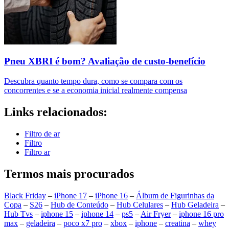
Pneu XBRI é bom? Avaliação de custo-benefício
Descubra quanto tempo dura, como se compara com os
concorrentes e se a economia inicial realmente compensa
Links relacionados:
Filtro de ar
Filtro
Filtro ar
Termos mais procurados
Black Friday
–
iPhone 17
–
iPhone 16
–
Álbum de Figurinhas da
Copa
–
S26
–
Hub de Conteúdo
–
Hub Celulares
–
Hub Geladeira
–
Hub Tvs
–
iphone 15
–
iphone 14
–
ps5
–
Air Fryer
–
iphone 16 pro
max
–
geladeira
–
poco x7 pro
–
xbox
–
iphone
–
creatina
–
whey