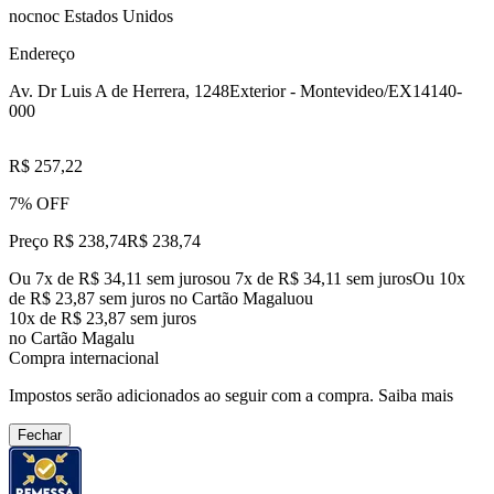
nocnoc Estados Unidos
Endereço
Av. Dr Luis A de Herrera, 1248
Exterior - Montevideo/EX
14140-
000
R$ 257,22
7% OFF
Preço R$ 238,74
R$
238
,
74
Ou 7x de R$ 34,11 sem juros
ou
7
x de
R$ 34,11
sem juros
Ou 10x
de R$ 23,87 sem juros no Cartão Magalu
ou
10
x de
R$ 23,87
sem juros
no Cartão Magalu
Compra internacional
Impostos serão adicionados ao seguir com a compra.
Saiba mais
Fechar