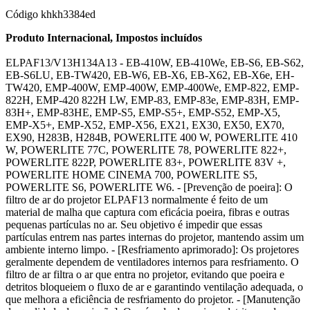
Código
khkh3384ed
Produto Internacional, Impostos incluídos
ELPAF13/V13H134A13 - EB-410W, EB-410We, EB-S6, EB-S62,
EB-S6LU, EB-TW420, EB-W6, EB-X6, EB-X62, EB-X6e, EH-
TW420, EMP-400W, EMP-400W, EMP-400We, EMP-822, EMP-
822H, EMP-420 822H LW, EMP-83, EMP-83e, EMP-83H, EMP-
83H+, EMP-83HE, EMP-S5, EMP-S5+, EMP-S52, EMP-X5,
EMP-X5+, EMP-X52, EMP-X56, EX21, EX30, EX50, EX70,
EX90, H283B, H284B, POWERLITE 400 W, POWERLITE 410
W, POWERLITE 77C, POWERLITE 78, POWERLITE 822+,
POWERLITE 822P, POWERLITE 83+, POWERLITE 83V +,
POWERLITE HOME CINEMA 700, POWERLITE S5,
POWERLITE S6, POWERLITE W6. - [Prevenção de poeira]: O
filtro de ar do projetor ELPAF13 normalmente é feito de um
material de malha que captura com eficácia poeira, fibras e outras
pequenas partículas no ar. Seu objetivo é impedir que essas
partículas entrem nas partes internas do projetor, mantendo assim um
ambiente interno limpo. - [Resfriamento aprimorado]: Os projetores
geralmente dependem de ventiladores internos para resfriamento. O
filtro de ar filtra o ar que entra no projetor, evitando que poeira e
detritos bloqueiem o fluxo de ar e garantindo ventilação adequada, o
que melhora a eficiência de resfriamento do projetor. - [Manutenção