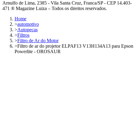
Arnulfo de Lima, 2385 - Vila Santa Cruz, Franca/SP - CEP 14.403-
471 ® Magazine Luiza – Todos os direitos reservados.
Home
>
automotivo
>
Autopeças
>
Filtros
>
Filtro de Ar do Motor
>
Filtro de ar do projetor ELPAF13 V13H134A13 para Epson
Powerlite - OROSAUR