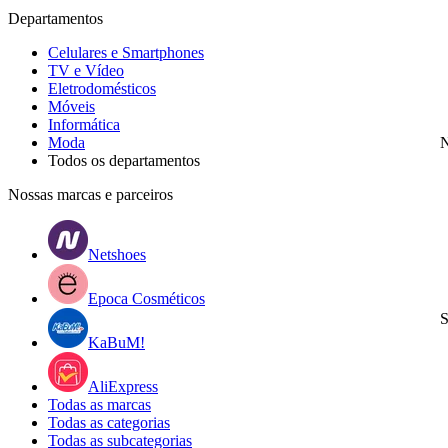
Departamentos
Celulares e Smartphones
TV e Vídeo
Eletrodomésticos
Móveis
Informática
Moda
N
Todos os departamentos
Nossas marcas e parceiros
Netshoes
Epoca Cosméticos
S
KaBuM!
AliExpress
Todas as marcas
Todas as categorias
Todas as subcategorias