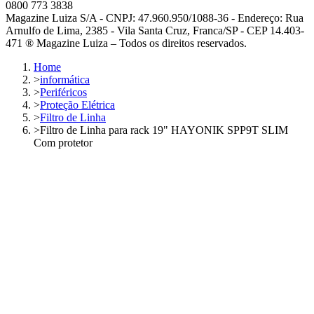
0800 773 3838
Magazine Luiza S/A - CNPJ: 47.960.950/1088-36 - Endereço: Rua
Arnulfo de Lima, 2385 - Vila Santa Cruz, Franca/SP - CEP 14.403-
471 ® Magazine Luiza – Todos os direitos reservados.
Home
>
informática
>
Periféricos
>
Proteção Elétrica
>
Filtro de Linha
>
Filtro de Linha para rack 19" HAYONIK SPP9T SLIM
Com protetor