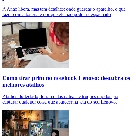
A Anac libera, mas tem detalhes: onde guardar o aparelho, o que
fazer com a bateria e por que ele não pode ir despachado
Como tirar print no notebook Lenovo: descubra os
melhores atalhos
Atalhos do teclado, ferramentas nativas e truques rápidos pra
capturar qualquer coisa que aparecer na tela do seu Lenovo.