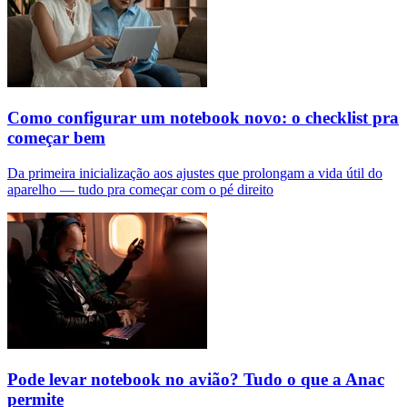
Como configurar um notebook novo: o checklist pra
começar bem
Da primeira inicialização aos ajustes que prolongam a vida útil do
aparelho — tudo pra começar com o pé direito
Pode levar notebook no avião? Tudo o que a Anac
permite