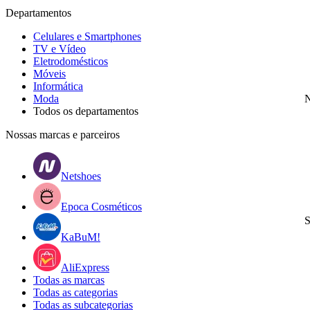
Departamentos
Celulares e Smartphones
TV e Vídeo
Eletrodomésticos
Móveis
Informática
Moda
N
Todos os departamentos
Nossas marcas e parceiros
Netshoes
Epoca Cosméticos
S
KaBuM!
AliExpress
Todas as marcas
Todas as categorias
Todas as subcategorias