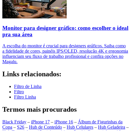
Monitor para designer gráfico: como escolher o ideal
pra sua área
A escolha do monitor é crucial para designers gráficos. Saiba como
a fidelidade de cores, painéis IPS/OLED, resolução 4K e ergonomia
influenciam seu fluxo de trabalho profissional e confira opções no
Magalu.
Links relacionados:
Filtro de Linha
Filtro
Filtro Linha
Termos mais procurados
Black Friday
–
iPhone 17
–
iPhone 16
–
Álbum de Figurinhas da
Copa
–
S26
–
Hub de Conteúdo
–
Hub Celulares
–
Hub Geladeira
–