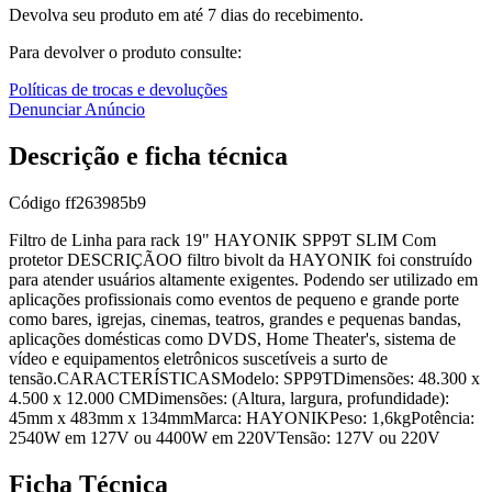
Devolva seu produto em até 7 dias do recebimento.
Para devolver o produto consulte:
Políticas de trocas e devoluções
Denunciar Anúncio
Descrição e ficha técnica
Código
ff263985b9
Filtro de Linha para rack 19" HAYONIK SPP9T SLIM Com
protetor DESCRIÇÃOO filtro bivolt da HAYONIK foi construído
para atender usuários altamente exigentes. Podendo ser utilizado em
aplicações profissionais como eventos de pequeno e grande porte
como bares, igrejas, cinemas, teatros, grandes e pequenas bandas,
aplicações domésticas como DVDS, Home Theater's, sistema de
vídeo e equipamentos eletrônicos suscetíveis a surto de
tensão.CARACTERÍSTICASModelo: SPP9TDimensões: 48.300 x
4.500 x 12.000 CMDimensões: (Altura, largura, profundidade):
45mm x 483mm x 134mmMarca: HAYONIKPeso: 1,6kgPotência:
2540W em 127V ou 4400W em 220VTensão: 127V ou 220V
Ficha Técnica