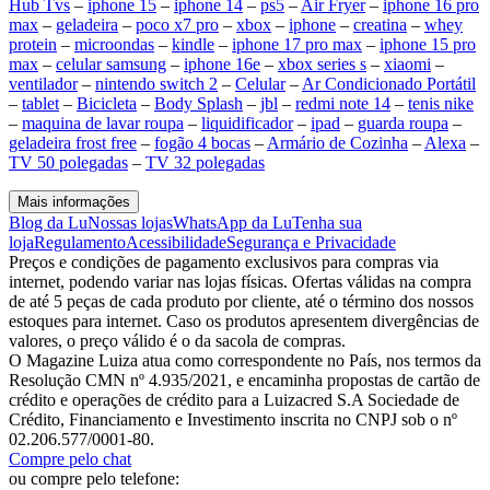
Hub Tvs
–
iphone 15
–
iphone 14
–
ps5
–
Air Fryer
–
iphone 16 pro
max
–
geladeira
–
poco x7 pro
–
xbox
–
iphone
–
creatina
–
whey
protein
–
microondas
–
kindle
–
iphone 17 pro max
–
iphone 15 pro
max
–
celular samsung
–
iphone 16e
–
xbox series s
–
xiaomi
–
ventilador
–
nintendo switch 2
–
Celular
–
Ar Condicionado Portátil
–
tablet
–
Bicicleta
–
Body Splash
–
jbl
–
redmi note 14
–
tenis nike
–
maquina de lavar roupa
–
liquidificador
–
ipad
–
guarda roupa
–
geladeira frost free
–
fogão 4 bocas
–
Armário de Cozinha
–
Alexa
–
TV 50 polegadas
–
TV 32 polegadas
Mais informações
Blog da Lu
Nossas lojas
WhatsApp da Lu
Tenha sua
loja
Regulamento
Acessibilidade
Segurança e Privacidade
Preços e condições de pagamento exclusivos para compras via
internet, podendo variar nas lojas físicas. Ofertas válidas na compra
de até 5 peças de cada produto por cliente, até o término dos nossos
estoques para internet. Caso os produtos apresentem divergências de
valores, o preço válido é o da sacola de compras.
O Magazine Luiza atua como correspondente no País, nos termos da
Resolução CMN nº 4.935/2021, e encaminha propostas de cartão de
crédito e operações de crédito para a Luizacred S.A Sociedade de
Crédito, Financiamento e Investimento inscrita no CNPJ sob o nº
02.206.577/0001-80.
Compre pelo chat
ou compre pelo telefone: