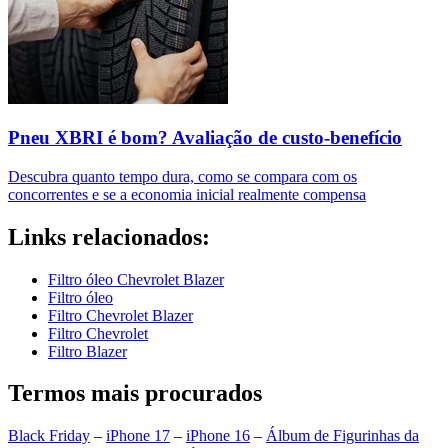
Pneu XBRI é bom? Avaliação de custo-benefício
Descubra quanto tempo dura, como se compara com os
concorrentes e se a economia inicial realmente compensa
Links relacionados:
Filtro óleo Chevrolet Blazer
Filtro óleo
Filtro Chevrolet Blazer
Filtro Chevrolet
Filtro Blazer
Termos mais procurados
Black Friday
–
iPhone 17
–
iPhone 16
–
Álbum de Figurinhas da