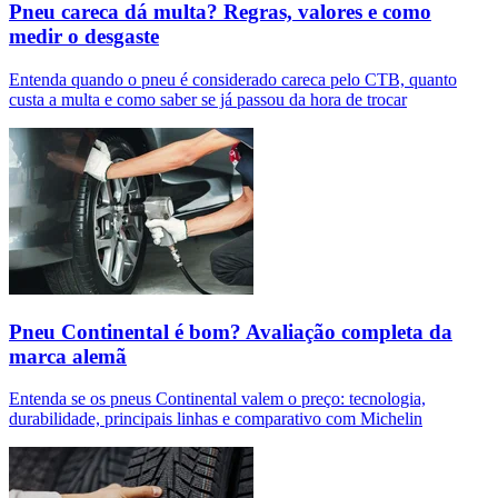
Pneu careca dá multa? Regras, valores e como
medir o desgaste
Entenda quando o pneu é considerado careca pelo CTB, quanto
custa a multa e como saber se já passou da hora de trocar
Pneu Continental é bom? Avaliação completa da
marca alemã
Entenda se os pneus Continental valem o preço: tecnologia,
durabilidade, principais linhas e comparativo com Michelin