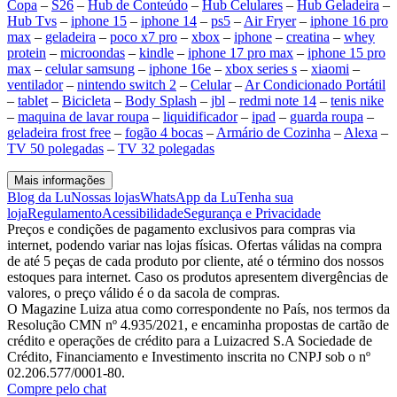
Copa
–
S26
–
Hub de Conteúdo
–
Hub Celulares
–
Hub Geladeira
–
Hub Tvs
–
iphone 15
–
iphone 14
–
ps5
–
Air Fryer
–
iphone 16 pro
max
–
geladeira
–
poco x7 pro
–
xbox
–
iphone
–
creatina
–
whey
protein
–
microondas
–
kindle
–
iphone 17 pro max
–
iphone 15 pro
max
–
celular samsung
–
iphone 16e
–
xbox series s
–
xiaomi
–
ventilador
–
nintendo switch 2
–
Celular
–
Ar Condicionado Portátil
–
tablet
–
Bicicleta
–
Body Splash
–
jbl
–
redmi note 14
–
tenis nike
–
maquina de lavar roupa
–
liquidificador
–
ipad
–
guarda roupa
–
geladeira frost free
–
fogão 4 bocas
–
Armário de Cozinha
–
Alexa
–
TV 50 polegadas
–
TV 32 polegadas
Mais informações
Blog da Lu
Nossas lojas
WhatsApp da Lu
Tenha sua
loja
Regulamento
Acessibilidade
Segurança e Privacidade
Preços e condições de pagamento exclusivos para compras via
internet, podendo variar nas lojas físicas. Ofertas válidas na compra
de até 5 peças de cada produto por cliente, até o término dos nossos
estoques para internet. Caso os produtos apresentem divergências de
valores, o preço válido é o da sacola de compras.
O Magazine Luiza atua como correspondente no País, nos termos da
Resolução CMN nº 4.935/2021, e encaminha propostas de cartão de
crédito e operações de crédito para a Luizacred S.A Sociedade de
Crédito, Financiamento e Investimento inscrita no CNPJ sob o nº
02.206.577/0001-80.
Compre pelo chat