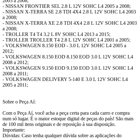
2005 a 2008;
- NISSAN FRONTIER SEL 2.8 L 12V SOHC L4 2005 a 2008;
- NISSAN X-TERRA SE 2.8 TDI 4X4 2.8 L 12V SOHC L4 2003
a 2008;
- NISSAN X-TERRA XE 2.8 TDI 4X4 2.8 L 12V SOHC L4 2003
a 2008;
- TROLLER T4 T4 3.2 L 8V SOHC L4 2013 a 2015;
- TROLLER TROLLER T4 2.8 L 12V SOHC L4 2001 a 2005;
- VOLKSWAGEN 8.150 EOD - 3.0 L 12V SOHC L4 2005 a
2012;
- VOLKSWAGEN 8.150 EOD 8.150 EOD 3.0 L 12V SOHC L4
2008 a 2012;
- VOLKSWAGEN 9.150 EOD 9.150 EOD 3.0 L 12V SOHC L4
2008 a 2011;
- VOLKSWAGEN DELIVERY 5-140 E 3.0 L 12V SOHC L4
2005 a 2011;
Sobre o Peça Aí:
Com o Peça Aí, você acha a peça certa para cada carro e compra
num só lugar. É o maior estoque digital de peças do país! São mais
de 100 mil itens originais e de reposição à sua disposição.
Importante:
Dúvidas: Caso tenha qualquer dúvida sobre as aplicações do