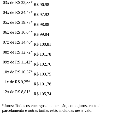
03x de
R$ 32,33
*
R$ 96,98
04x de
R$ 24,48
*
R$ 97,92
05x de
R$ 19,78
*
R$ 98,88
06x de
R$ 16,64
*
R$ 99,84
07x de
R$ 14,40
*
R$ 100,81
08x de
R$ 12,72
*
R$ 101,78
09x de
R$ 11,42
*
R$ 102,76
10x de
R$ 10,37
*
R$ 103,75
11x de
R$ 9,25
*
R$ 101,78
12x de
R$ 8,81
*
R$ 105,74
*Juros: Todos os encargos da operação, como juros, custo de
parcelamento e outras tarifas estão incluídas neste valor.