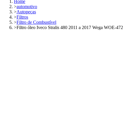
Home
>
automotivo
>
Autopeças
>
Filtros
>
Filtro de Combustível
>
Filtro óleo Iveco Stralis 480 2011 a 2017 Wega WOE-472