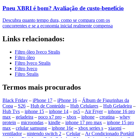
Pneu XBRI é bom? Avaliação de custo-benefício
Descubra quanto tempo dura, como se compara com os
concorrentes e se a economia inicial realmente compensa
Links relacionados:
Filtro óleo Iveco Stralis
Filtro óleo
Filtro Iveco Stralis
Filtro Iveco
Filtro Stralis
Termos mais procurados
Black Friday
–
iPhone 17
–
iPhone 16
–
Álbum de Figurinhas da
Copa
–
S26
–
Hub de Conteúdo
–
Hub Celulares
–
Hub Geladeira
–
Hub Tvs
–
iphone 15
–
iphone 14
–
ps5
–
Air Fryer
–
iphone 16 pro
max
–
geladeira
–
poco x7 pro
–
xbox
–
iphone
–
creatina
–
whey
protein
–
microondas
–
kindle
–
iphone 17 pro max
–
iphone 15 pro
max
–
celular samsung
–
iphone 16e
–
xbox series s
–
xiaomi
–
ventilador
–
nintendo switch 2
–
Celular
–
Ar Condicionado Portátil