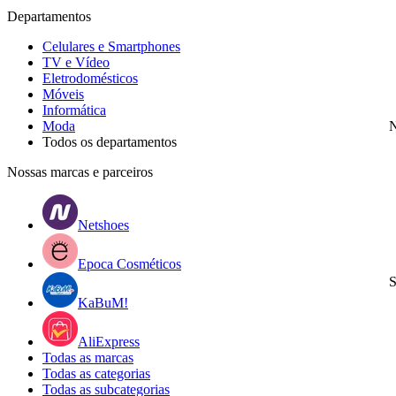
Departamentos
Celulares e Smartphones
TV e Vídeo
Eletrodomésticos
Móveis
Informática
Moda
N
Todos os departamentos
Nossas marcas e parceiros
Netshoes
Epoca Cosméticos
S
KaBuM!
AliExpress
Todas as marcas
Todas as categorias
Todas as subcategorias