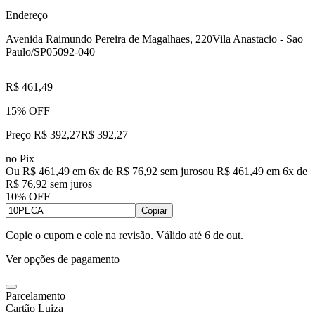
Endereço
Avenida Raimundo Pereira de Magalhaes, 220
Vila Anastacio - Sao
Paulo/SP
05092-040
R$ 461,49
15% OFF
Preço R$ 392,27
R$
392
,
27
no Pix
Ou R$ 461,49 em 6x de R$ 76,92 sem juros
ou
R$ 461,49
em
6
x de
R$ 76,92
sem juros
10% OFF
Copiar
Copie o cupom e cole na revisão. Válido até
6 de out
.
Ver opções de pagamento
Parcelamento
Cartão Luiza