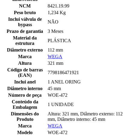
NCM
8421.19.99
Peso bruto
1,234 Kg
Inclui válvula de
NÃO
bypass
Prazo de garantia
3 Meses
Material da
PLÁSTICA
estrutura
Diâmetro externo
112 mm
Marca
WEGA
Altura
321 mm
Código de barras
7798186471921
(EAN)
Inclui anel
1 ANEL ORING
Diâmetro interno
45 mm
Número de peça
WOE-472
Conteúdo da
1 UNIDADE
Embalagem
Dimensões do
Altura: 321 mm, Diâmetro externo: 112
Produto
mm, Diâmetro interno: 45 mm
Marca
WEGA
Modelo
WOE-472