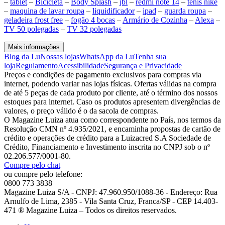
–
tablet
–
Bicicleta
–
Body Splash
–
jbl
–
redmi note 14
–
tenis nike
–
maquina de lavar roupa
–
liquidificador
–
ipad
–
guarda roupa
–
geladeira frost free
–
fogão 4 bocas
–
Armário de Cozinha
–
Alexa
–
TV 50 polegadas
–
TV 32 polegadas
Mais informações
Blog da Lu
Nossas lojas
WhatsApp da Lu
Tenha sua
loja
Regulamento
Acessibilidade
Segurança e Privacidade
Preços e condições de pagamento exclusivos para compras via
internet, podendo variar nas lojas físicas. Ofertas válidas na compra
de até 5 peças de cada produto por cliente, até o término dos nossos
estoques para internet. Caso os produtos apresentem divergências de
valores, o preço válido é o da sacola de compras.
O Magazine Luiza atua como correspondente no País, nos termos da
Resolução CMN nº 4.935/2021, e encaminha propostas de cartão de
crédito e operações de crédito para a Luizacred S.A Sociedade de
Crédito, Financiamento e Investimento inscrita no CNPJ sob o nº
02.206.577/0001-80.
Compre pelo chat
ou compre pelo telefone:
0800 773 3838
Magazine Luiza S/A - CNPJ: 47.960.950/1088-36 - Endereço: Rua
Arnulfo de Lima, 2385 - Vila Santa Cruz, Franca/SP - CEP 14.403-
471 ® Magazine Luiza – Todos os direitos reservados.