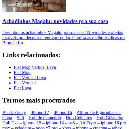
Achadinhos Magalu: novidades pra sua casa
Descubra os achadinhos Magalu pra sua casa! Novidades e ofertas
incríveis pra decorar e renovar seu lar. Confira as melhores dicas no
Blog da Lu.
Links relacionados:
Flat Mop Vertical Lava
Flat Mop
Flat Vertical Lava
Flat Vertical
Flat Lava
Termos mais procurados
Black Friday
–
iPhone 17
–
iPhone 16
–
Álbum de Figurinhas da
Copa
–
S26
–
Hub de Conteúdo
–
Hub Celulares
–
Hub Geladeira
–
Hub Tvs
–
iphone 15
–
iphone 14
–
ps5
–
Air Fryer
–
iphone 16 pro
max
–
geladeira
–
poco x7 pro
–
xbox
–
iphone
–
creatina
–
whey