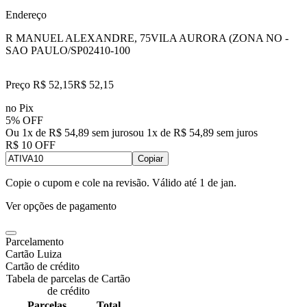
Endereço
R MANUEL ALEXANDRE, 75
VILA AURORA (ZONA NO -
SAO PAULO/SP
02410-100
Preço R$ 52,15
R$
52
,
15
no Pix
5% OFF
Ou 1x de R$ 54,89 sem juros
ou
1
x de
R$ 54,89
sem juros
R$ 10 OFF
Copiar
Copie o cupom e cole na revisão. Válido até
1 de jan
.
Ver opções de pagamento
Parcelamento
Cartão Luiza
Cartão de crédito
Tabela de parcelas de Cartão
de crédito
Parcelas
Total