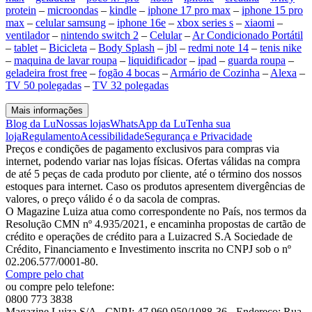
protein
–
microondas
–
kindle
–
iphone 17 pro max
–
iphone 15 pro
max
–
celular samsung
–
iphone 16e
–
xbox series s
–
xiaomi
–
ventilador
–
nintendo switch 2
–
Celular
–
Ar Condicionado Portátil
–
tablet
–
Bicicleta
–
Body Splash
–
jbl
–
redmi note 14
–
tenis nike
–
maquina de lavar roupa
–
liquidificador
–
ipad
–
guarda roupa
–
geladeira frost free
–
fogão 4 bocas
–
Armário de Cozinha
–
Alexa
–
TV 50 polegadas
–
TV 32 polegadas
Mais informações
Blog da Lu
Nossas lojas
WhatsApp da Lu
Tenha sua
loja
Regulamento
Acessibilidade
Segurança e Privacidade
Preços e condições de pagamento exclusivos para compras via
internet, podendo variar nas lojas físicas. Ofertas válidas na compra
de até 5 peças de cada produto por cliente, até o término dos nossos
estoques para internet. Caso os produtos apresentem divergências de
valores, o preço válido é o da sacola de compras.
O Magazine Luiza atua como correspondente no País, nos termos da
Resolução CMN nº 4.935/2021, e encaminha propostas de cartão de
crédito e operações de crédito para a Luizacred S.A Sociedade de
Crédito, Financiamento e Investimento inscrita no CNPJ sob o nº
02.206.577/0001-80.
Compre pelo chat
ou compre pelo telefone:
0800 773 3838
Magazine Luiza S/A - CNPJ: 47.960.950/1088-36 - Endereço: Rua