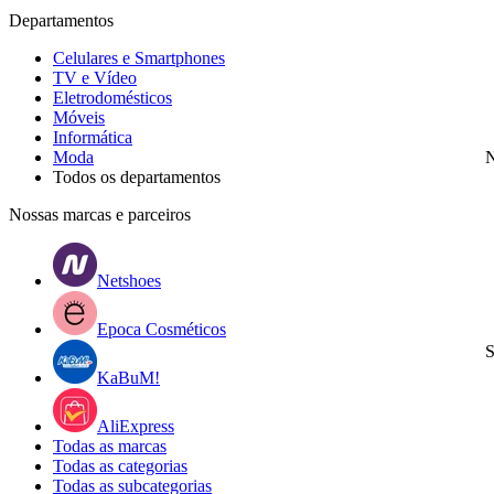
Departamentos
Celulares e Smartphones
TV e Vídeo
Eletrodomésticos
Móveis
Informática
Moda
N
Todos os departamentos
Nossas marcas e parceiros
Netshoes
Epoca Cosméticos
S
KaBuM!
AliExpress
Todas as marcas
Todas as categorias
Todas as subcategorias