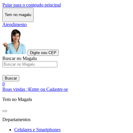
Pular para o conteudo principal
Tem no magalu
Atendimento
Digite seu CEP
Buscar no Magalu
Buscar
0
Boas vindas :)
Entre ou Cadastre-se
Tem no Magalu
Departamentos
Celulares e Smartphones