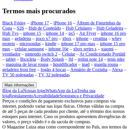
Termos mais procurados
Black Friday
–
iPhone 17
–
iPhone 16
–
Álbum de Figurinhas da
Copa
–
S26
–
Hub de Conteúdo
–
Hub Celulares
–
Hub Geladeira
–
Hub Tvs
–
iphone 15
–
iphone 14
–
ps5
–
Air Fryer
–
iphone 16 pro
max
–
geladeira
–
poco x7 pro
–
xbox
–
iphone
–
creatina
–
whey
protein
–
microondas
–
kindle
–
iphone 17 pro max
–
iphone 15 pro
max
–
celular samsung
–
iphone 16e
–
xbox series s
–
xiaomi
–
ventilador
–
nintendo switch 2
–
Celular
–
Ar Condicionado Portátil
–
tablet
–
Bicicleta
–
Body Splash
–
jbl
–
redmi note 14
–
tenis nike
–
maquina de lavar roupa
–
liquidificador
–
ipad
–
guarda roupa
–
geladeira frost free
–
fogão 4 bocas
–
Armário de Cozinha
–
Alexa
–
TV 50 polegadas
–
TV 32 polegadas
Mais informações
Blog da Lu
Nossas lojas
WhatsApp da Lu
Tenha sua
loja
Regulamento
Acessibilidade
Segurança e Privacidade
Preços e condições de pagamento exclusivos para compras via
internet, podendo variar nas lojas físicas. Ofertas válidas na compra
de até 5 peças de cada produto por cliente, até o término dos nossos
estoques para internet. Caso os produtos apresentem divergências de
valores, o preço válido é o da sacola de compras.
O Magazine Luiza atua como correspondente no País, nos termos da