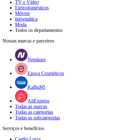
TV e Vídeo
Eletrodomésticos
Móveis
Informática
Moda
Todos os departamentos
Nossas marcas e parceiros
Netshoes
Epoca Cosméticos
KaBuM!
AliExpress
Todas as marcas
Todas as categorias
Todas as subcategorias
Serviços e benefícios
Cartão Luiza