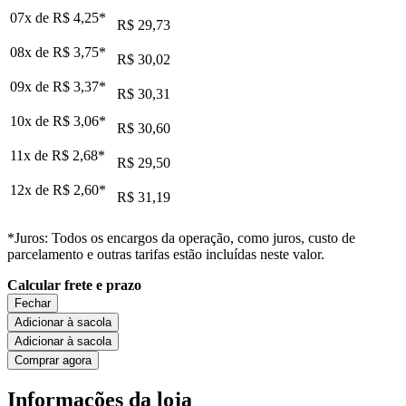
07x de
R$ 4,25
*
R$ 29,73
08x de
R$ 3,75
*
R$ 30,02
09x de
R$ 3,37
*
R$ 30,31
10x de
R$ 3,06
*
R$ 30,60
11x de
R$ 2,68
*
R$ 29,50
12x de
R$ 2,60
*
R$ 31,19
*Juros: Todos os encargos da operação, como juros, custo de
parcelamento e outras tarifas estão incluídas neste valor.
Calcular frete e prazo
Fechar
Adicionar à sacola
Adicionar à sacola
Comprar agora
Informações da loja