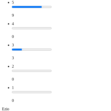
5
9
4
0
3
3
2
0
1
0
Ezio