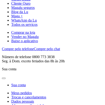
Cliente Ouro
Magalu seguros
Blog da Lu
Maga +
WhatsApp da Lu
Todos os serviços
Comprar na loja
Vender no Magalu
Baixe o aplicativo
Compre pelo telefone
Compre pelo chat
Número de telefone 0800 773 3838
Seg. à Dom. exceto feriados das 8h às 20h
Sua conta
Sua conta
Meus pedidos
Trocas e cancelamentos
Dados pessoais