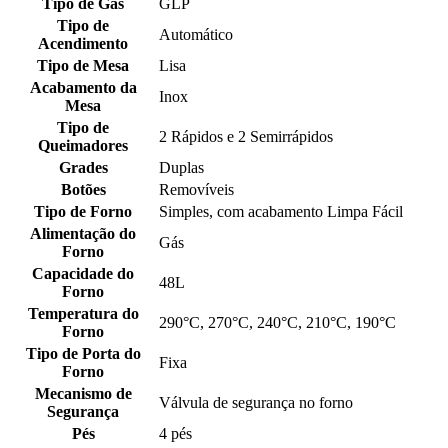
Tipo de Gás
GLP
Tipo de
Automático
Acendimento
Tipo de Mesa
Lisa
Acabamento da
Inox
Mesa
Tipo de
2 Rápidos e 2 Semirrápidos
Queimadores
Grades
Duplas
Botões
Removíveis
Tipo de Forno
Simples, com acabamento Limpa Fácil
Alimentação do
Gás
Forno
Capacidade do
48L
Forno
Temperatura do
290°C, 270°C, 240°C, 210°C, 190°C
Forno
Tipo de Porta do
Fixa
Forno
Mecanismo de
Válvula de segurança no forno
Segurança
Pés
4 pés