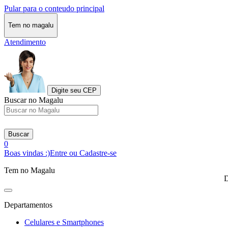
Pular para o conteudo principal
Tem no magalu
Atendimento
Digite seu CEP
Buscar no Magalu
Buscar
0
Boas vindas :)
Entre ou Cadastre-se
Tem no Magalu
D
Departamentos
Celulares e Smartphones