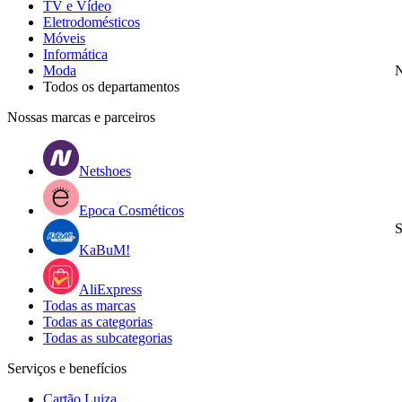
TV e Vídeo
Eletrodomésticos
Móveis
Informática
Moda
N
Todos os departamentos
Nossas marcas e parceiros
Netshoes
Epoca Cosméticos
S
KaBuM!
AliExpress
Todas as marcas
Todas as categorias
Todas as subcategorias
Serviços e benefícios
Cartão Luiza