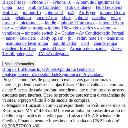
Black Friday
–
iPhone 17
–
iPhone 16
–
Álbum de Figurinhas da
Copa
–
S26
–
Hub de Conteúdo
–
Hub Celulares
–
Hub Geladeira
–
Hub Tvs
–
iphone 15
–
iphone 14
–
ps5
–
Air Fryer
–
iphone 16 pro
max
–
geladeira
–
poco x7 pro
–
xbox
–
iphone
–
creatina
–
whey
protein
–
microondas
–
kindle
–
iphone 17 pro max
–
iphone 15 pro
max
–
celular samsung
–
iphone 16e
–
xbox series s
–
xiaomi
–
ventilador
–
nintendo switch 2
–
Celular
–
Ar Condicionado Portátil
–
tablet
–
Bicicleta
–
Body Splash
–
jbl
–
redmi note 14
–
tenis nike
–
maquina de lavar roupa
–
liquidificador
–
ipad
–
guarda roupa
–
geladeira frost free
–
fogão 4 bocas
–
Armário de Cozinha
–
Alexa
–
TV 50 polegadas
–
TV 32 polegadas
Mais informações
Blog da Lu
Nossas lojas
WhatsApp da Lu
Tenha sua
loja
Regulamento
Acessibilidade
Segurança e Privacidade
Preços e condições de pagamento exclusivos para compras via
internet, podendo variar nas lojas físicas. Ofertas válidas na compra
de até 5 peças de cada produto por cliente, até o término dos nossos
estoques para internet. Caso os produtos apresentem divergências de
valores, o preço válido é o da sacola de compras.
O Magazine Luiza atua como correspondente no País, nos termos da
Resolução CMN nº 4.935/2021, e encaminha propostas de cartão de
crédito e operações de crédito para a Luizacred S.A Sociedade de
Crédito, Financiamento e Investimento inscrita no CNPJ sob o nº
02.206.577/0001-80.