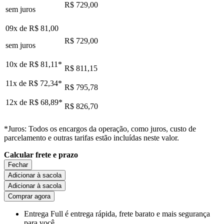
R$ 729,00
sem juros
09x de
R$ 81,00
R$ 729,00
sem juros
10x de
R$ 81,11
*
R$ 811,15
11x de
R$ 72,34
*
R$ 795,78
12x de
R$ 68,89
*
R$ 826,70
*Juros: Todos os encargos da operação, como juros, custo de
parcelamento e outras tarifas estão incluídas neste valor.
Calcular frete e prazo
Fechar
Adicionar à sacola
Adicionar à sacola
Comprar agora
Entrega Full
é entrega rápida, frete barato e mais segurança
para você.