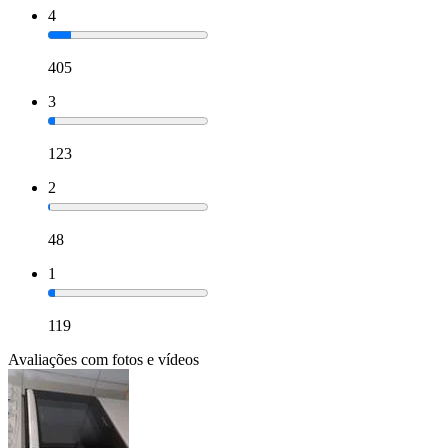
4
405
3
123
2
48
1
119
Avaliações com fotos e vídeos