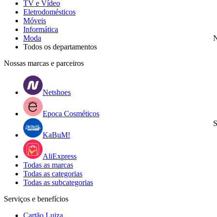
TV e Vídeo
Eletrodomésticos
Móveis
Informática
Moda
N
Todos os departamentos
Nossas marcas e parceiros
Netshoes
Epoca Cosméticos
S
KaBuM!
AliExpress
Todas as marcas
Todas as categorias
Todas as subcategorias
Serviços e benefícios
Cartão Luiza