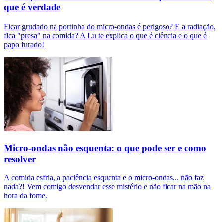
que é verdade
Ficar grudado na portinha do micro-ondas é perigoso? E a radiação,
fica "presa" na comida? A Lu te explica o que é ciência e o que é
papo furado!
Micro-ondas não esquenta: o que pode ser e como
resolver
A comida esfria, a paciência esquenta e o micro-ondas... não faz
nada?! Vem comigo desvendar esse mistério e não ficar na mão na
hora da fome.