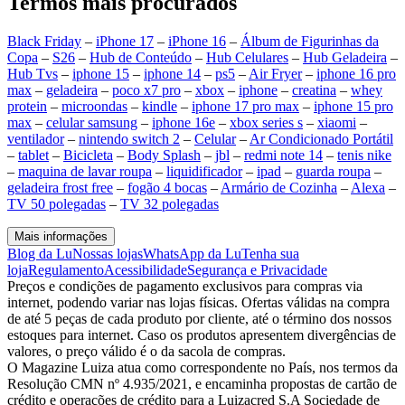
Termos mais procurados
Black Friday
–
iPhone 17
–
iPhone 16
–
Álbum de Figurinhas da
Copa
–
S26
–
Hub de Conteúdo
–
Hub Celulares
–
Hub Geladeira
–
Hub Tvs
–
iphone 15
–
iphone 14
–
ps5
–
Air Fryer
–
iphone 16 pro
max
–
geladeira
–
poco x7 pro
–
xbox
–
iphone
–
creatina
–
whey
protein
–
microondas
–
kindle
–
iphone 17 pro max
–
iphone 15 pro
max
–
celular samsung
–
iphone 16e
–
xbox series s
–
xiaomi
–
ventilador
–
nintendo switch 2
–
Celular
–
Ar Condicionado Portátil
–
tablet
–
Bicicleta
–
Body Splash
–
jbl
–
redmi note 14
–
tenis nike
–
maquina de lavar roupa
–
liquidificador
–
ipad
–
guarda roupa
–
geladeira frost free
–
fogão 4 bocas
–
Armário de Cozinha
–
Alexa
–
TV 50 polegadas
–
TV 32 polegadas
Mais informações
Blog da Lu
Nossas lojas
WhatsApp da Lu
Tenha sua
loja
Regulamento
Acessibilidade
Segurança e Privacidade
Preços e condições de pagamento exclusivos para compras via
internet, podendo variar nas lojas físicas. Ofertas válidas na compra
de até 5 peças de cada produto por cliente, até o término dos nossos
estoques para internet. Caso os produtos apresentem divergências de
valores, o preço válido é o da sacola de compras.
O Magazine Luiza atua como correspondente no País, nos termos da
Resolução CMN nº 4.935/2021, e encaminha propostas de cartão de
crédito e operações de crédito para a Luizacred S.A Sociedade de