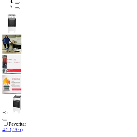
+
5
Favoritar
4.5 (2705)