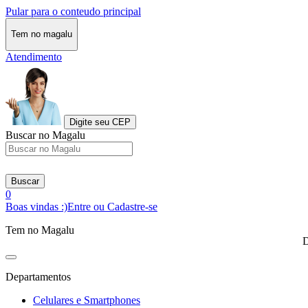
Pular para o conteudo principal
Tem no magalu
Atendimento
Digite seu CEP
Buscar no Magalu
Buscar
0
Boas vindas :)
Entre ou Cadastre-se
Tem no Magalu
D
Departamentos
Celulares e Smartphones