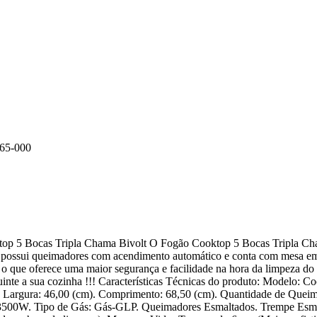
65-000
op 5 Bocas Tripla Chama Bivolt O Fogão Cooktop 5 Bocas Tripla Ch
uto possui queimadores com acendimento automático e conta com mesa e
o que oferece uma maior segurança e facilidade na hora da limpeza do
nte a sua cozinha !!! Características Técnicas do produto: Modelo: C
 Largura: 46,00 (cm). Comprimento: 68,50 (cm). Quantidade de Queim
3500W. Tipo de Gás: Gás-GLP. Queimadores Esmaltados. Trempe Esma