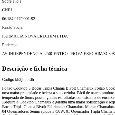
Sobre a loja
CNPJ
06.184.977/0001-92
Razão Social
FARMACIA NOVA ERECHIM LTDA
Endereço
AV INDEPENDENCIA, 256
CENTRO - NOVA ERECHIM/SC
898
Descrição e ficha técnica
Código
kh2jhbbfdh
Fogão Cooktop 5 Bocas Tripla Chama Bivolt Chamalux Fogão Cookt
uma maior praticidade e beleza a sua cozinha. Fácil de usar o prod
temperado de 6mm, possui grades esmaltadas com sistema de encaixe 
Adquira o Cooktop Chamalux e garanta uma maior sofisticação e requi
Bocas Tripla Chama Bivolt Fabricante: Chamalux. Marca: Chamalux.
04 Queimadores Semirrápidos 1750W. 01 Queimador Tripla Chama 