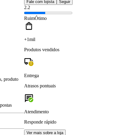
Fale com lojista
Seguir
2.2
Ruim
Ótimo
+1mil
Produtos vendidos
Entrega
s, produto
Atrasos pontuais
spostas
Atendimento
Responde rápido
Ver mais sobre a loja