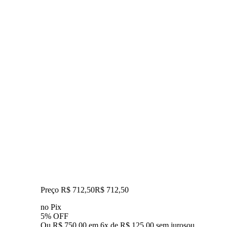
Preço R$ 712,50
R$
712
,
50
no Pix
5% OFF
Ou R$ 750,00 em 6x de R$ 125,00 sem juros
ou