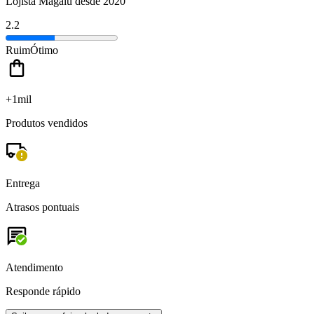
Lojista Magalu desde 2020
2.2
Ruim
Ótimo
+1mil
Produtos vendidos
Entrega
Atrasos pontuais
Atendimento
Responde rápido