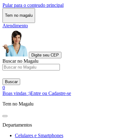
Pular para o conteudo principal
Tem no magalu
Atendimento
Digite seu CEP
Buscar no Magalu
Buscar
0
Boas vindas :)
Entre ou Cadastre-se
Tem no Magalu
Departamentos
Celulares e Smartphones