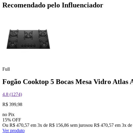
Recomendado pelo Influenciador
Full
Fogão Cooktop 5 Bocas Mesa Vidro Atlas A
4.8 (1274)
R$ 399,98
no Pix
15% OFF
Ou R$ 470,57 em 3x de R$ 156,86 sem juros
ou
R$ 470,57
em
3
x de
Ver produto