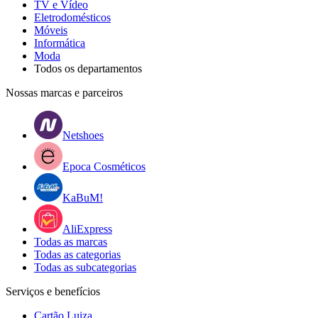
TV e Vídeo
Eletrodomésticos
Móveis
Informática
Moda
Todos os departamentos
Nossas marcas e parceiros
Netshoes
Epoca Cosméticos
KaBuM!
AliExpress
Todas as marcas
Todas as categorias
Todas as subcategorias
Serviços e benefícios
Cartão Luiza