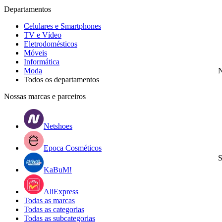
Departamentos
Celulares e Smartphones
TV e Vídeo
Eletrodomésticos
Móveis
Informática
Moda
N
Todos os departamentos
Nossas marcas e parceiros
Netshoes
Epoca Cosméticos
S
KaBuM!
AliExpress
Todas as marcas
Todas as categorias
Todas as subcategorias