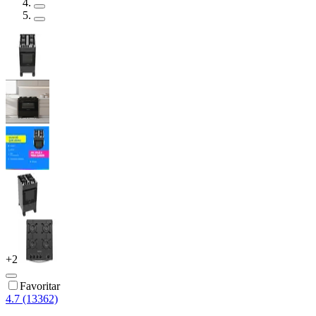
+
2
Favoritar
4.7 (13362)