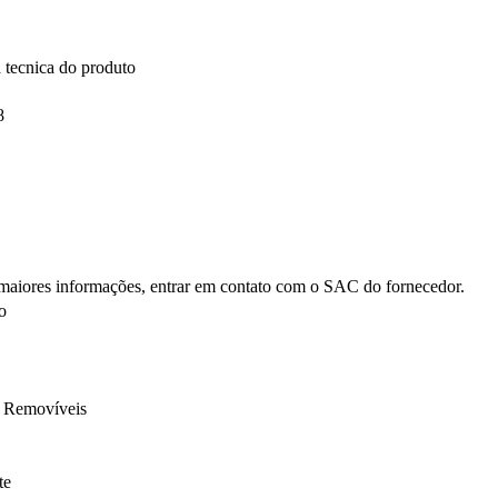
 tecnica do produto
8
maiores informações, entrar em contato com o SAC do fornecedor.
o
 Removíveis
te