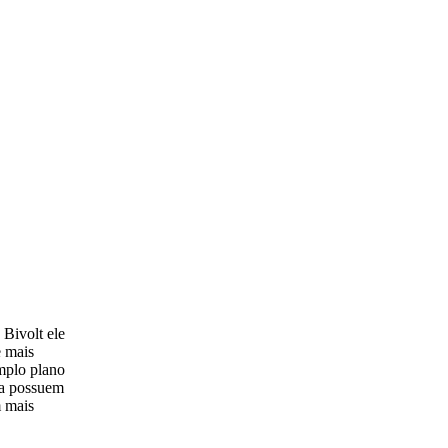
 Bivolt ele
e mais
amplo plano
pa possuem
m mais