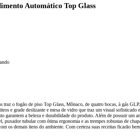
dimento Automático Top Glass
vando
as traz o fogão de piso Top Glass, Mônaco, de quatro bocas, à gás GLP.
ros e grade deslizante e mesa de vidro que traz um visual sofisticado 
usto garantem a beleza e durabilidade do produto. Além de possuir um 
inel, puxador tubular com ótima ergonomia e as trempes robustas de cha
 com os demais itens do ambiente. Com certeza suas receitas ficarão be