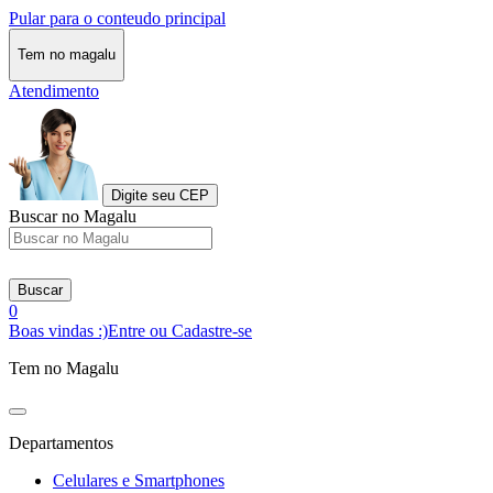
Pular para o conteudo principal
Tem no magalu
Atendimento
Digite seu CEP
Buscar no Magalu
Buscar
0
Boas vindas :)
Entre ou Cadastre-se
Tem no Magalu
Departamentos
Celulares e Smartphones