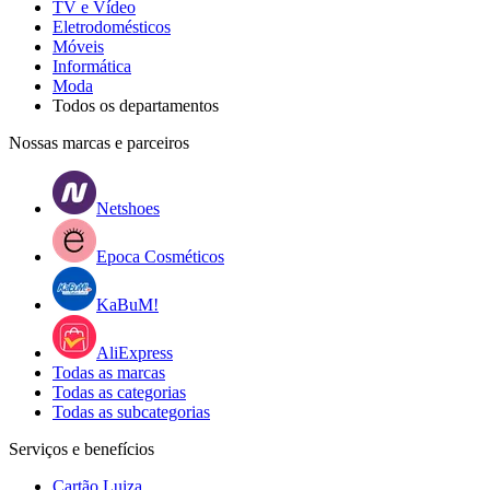
TV e Vídeo
Eletrodomésticos
Móveis
Informática
Moda
Todos os departamentos
Nossas marcas e parceiros
Netshoes
Epoca Cosméticos
KaBuM!
AliExpress
Todas as marcas
Todas as categorias
Todas as subcategorias
Serviços e benefícios
Cartão Luiza