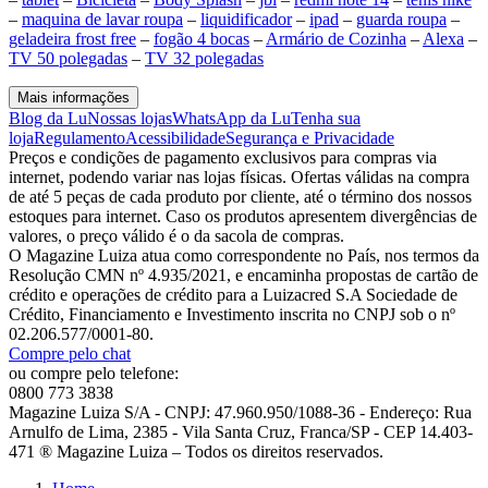
–
maquina de lavar roupa
–
liquidificador
–
ipad
–
guarda roupa
–
geladeira frost free
–
fogão 4 bocas
–
Armário de Cozinha
–
Alexa
–
TV 50 polegadas
–
TV 32 polegadas
Mais informações
Blog da Lu
Nossas lojas
WhatsApp da Lu
Tenha sua
loja
Regulamento
Acessibilidade
Segurança e Privacidade
Preços e condições de pagamento exclusivos para compras via
internet, podendo variar nas lojas físicas. Ofertas válidas na compra
de até 5 peças de cada produto por cliente, até o término dos nossos
estoques para internet. Caso os produtos apresentem divergências de
valores, o preço válido é o da sacola de compras.
O Magazine Luiza atua como correspondente no País, nos termos da
Resolução CMN nº 4.935/2021, e encaminha propostas de cartão de
crédito e operações de crédito para a Luizacred S.A Sociedade de
Crédito, Financiamento e Investimento inscrita no CNPJ sob o nº
02.206.577/0001-80.
Compre pelo chat
ou compre pelo telefone:
0800 773 3838
Magazine Luiza S/A - CNPJ: 47.960.950/1088-36 - Endereço: Rua
Arnulfo de Lima, 2385 - Vila Santa Cruz, Franca/SP - CEP 14.403-
471 ® Magazine Luiza – Todos os direitos reservados.