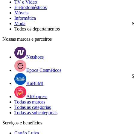
TV e Vídeo
Eletrodomésticos
Móveis
Informática
Moda
N
Todos os departamentos
Nossas marcas e parceiros
Netshoes
Epoca Cosméticos
S
KaBuM!
AliExpress
Todas as marcas
Todas as categorias
Todas as subcategorias
Serviços e benefícios
Cartão Luiza