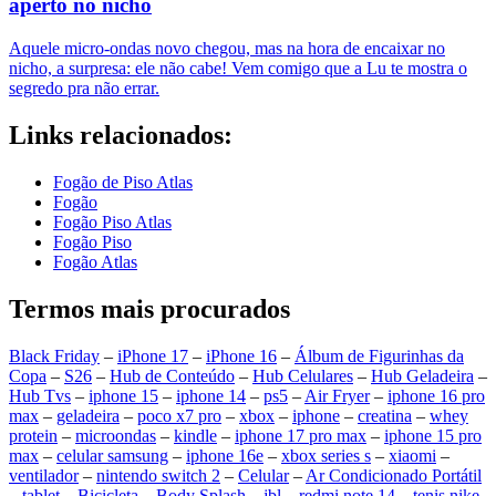
aperto no nicho
Aquele micro-ondas novo chegou, mas na hora de encaixar no
nicho, a surpresa: ele não cabe! Vem comigo que a Lu te mostra o
segredo pra não errar.
Links relacionados:
Fogão de Piso Atlas
Fogão
Fogão Piso Atlas
Fogão Piso
Fogão Atlas
Termos mais procurados
Black Friday
–
iPhone 17
–
iPhone 16
–
Álbum de Figurinhas da
Copa
–
S26
–
Hub de Conteúdo
–
Hub Celulares
–
Hub Geladeira
–
Hub Tvs
–
iphone 15
–
iphone 14
–
ps5
–
Air Fryer
–
iphone 16 pro
max
–
geladeira
–
poco x7 pro
–
xbox
–
iphone
–
creatina
–
whey
protein
–
microondas
–
kindle
–
iphone 17 pro max
–
iphone 15 pro
max
–
celular samsung
–
iphone 16e
–
xbox series s
–
xiaomi
–
ventilador
–
nintendo switch 2
–
Celular
–
Ar Condicionado Portátil
–
tablet
–
Bicicleta
–
Body Splash
–
jbl
–
redmi note 14
–
tenis nike