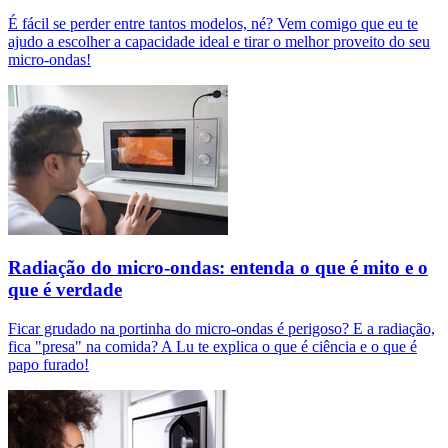
É fácil se perder entre tantos modelos, né? Vem comigo que eu te
ajudo a escolher a capacidade ideal e tirar o melhor proveito do seu
micro-ondas!
Radiação do micro-ondas: entenda o que é mito e o
que é verdade
Ficar grudado na portinha do micro-ondas é perigoso? E a radiação,
fica "presa" na comida? A Lu te explica o que é ciência e o que é
papo furado!