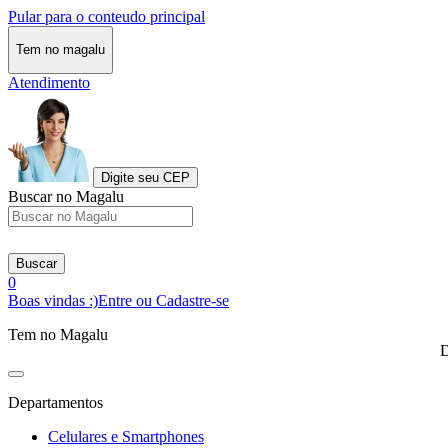
Pular para o conteudo principal
Tem no magalu
Atendimento
Digite seu CEP
Buscar no Magalu
Buscar
0
Boas vindas :)
Entre ou Cadastre-se
Tem no Magalu
D
Departamentos
Celulares e Smartphones