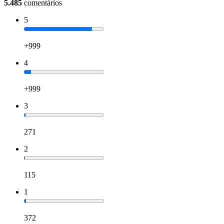
5.485
comentários
5
+999
4
+999
3
271
2
115
1
372