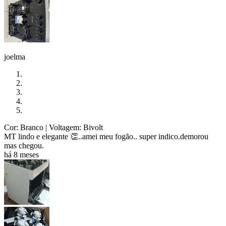
joelma
Cor: Branco
| Voltagem: Bivolt
MT lindo e elegante 👏..amei meu fogão.. super indico.demorou
mas chegou.
há 8 meses