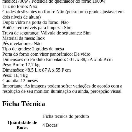
médio:1700w / Potência do queimador do forno:1900w
Luz no forno: Não
Grades deslizantes no forno: Não (possui uma grade ajustável em
dois níveis de altura)
Duplo vidro na porta do forno: Não
Botões removíveis para limpeza: Sim
Trava de segurança: Válvula de segurança: Sim
Material da mesa: Inox
Pés niveladores: Não
Tipo de grades: 2 grades de mesa
Porta do forno com visor panorâmico: De vidro
Dimensões do Produto Embalado: 50 L x 88,5 A x 56 P cm
Peso Bruto: 17,7 kg
Dimensões: 48,5 L x 87 A x 55 P cm
Peso: 16,4 kg
Garantia: 12 meses
Importante: As imagens podem sofrer variações de acordo com a
resolução de seu monitor, iluminação ou ainda, percepção visual.
Ficha Técnica
Ficha tecnica do produto
Quantidade de
4 Bocas
Bocas