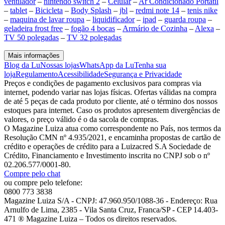
ventilador
–
nintendo switch 2
–
Celular
–
Ar Condicionado Portátil
–
tablet
–
Bicicleta
–
Body Splash
–
jbl
–
redmi note 14
–
tenis nike
–
maquina de lavar roupa
–
liquidificador
–
ipad
–
guarda roupa
–
geladeira frost free
–
fogão 4 bocas
–
Armário de Cozinha
–
Alexa
–
TV 50 polegadas
–
TV 32 polegadas
Mais informações
Blog da Lu
Nossas lojas
WhatsApp da Lu
Tenha sua
loja
Regulamento
Acessibilidade
Segurança e Privacidade
Preços e condições de pagamento exclusivos para compras via
internet, podendo variar nas lojas físicas. Ofertas válidas na compra
de até 5 peças de cada produto por cliente, até o término dos nossos
estoques para internet. Caso os produtos apresentem divergências de
valores, o preço válido é o da sacola de compras.
O Magazine Luiza atua como correspondente no País, nos termos da
Resolução CMN nº 4.935/2021, e encaminha propostas de cartão de
crédito e operações de crédito para a Luizacred S.A Sociedade de
Crédito, Financiamento e Investimento inscrita no CNPJ sob o nº
02.206.577/0001-80.
Compre pelo chat
ou compre pelo telefone:
0800 773 3838
Magazine Luiza S/A - CNPJ: 47.960.950/1088-36 - Endereço: Rua
Arnulfo de Lima, 2385 - Vila Santa Cruz, Franca/SP - CEP 14.403-
471 ® Magazine Luiza – Todos os direitos reservados.