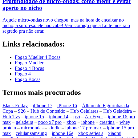
Profundidade de micro-ondas: como medir e evitar
aperto no nicho
Aquele micro-ondas novo chegou, mas na hora de encaixar no
nicho, a surpresa: ele não cabe! Vem comigo que a Lu te mostra o
segredo pra não errar.
Links relacionados:
Fogao Mueller 4 Bocas
Fogao Mueller
Fogao 4 Bocas
Fogao 4
Fogao Bocas
Termos mais procurados
Black Friday
–
iPhone 17
–
iPhone 16
–
Álbum de Figurinhas da
Copa
–
S26
–
Hub de Conteúdo
–
Hub Celulares
–
Hub Geladeira
–
Hub Tvs
–
iphone 15
–
iphone 14
–
ps5
–
Air Fryer
–
iphone 16 pro
max
–
geladeira
–
poco x7 pro
–
xbox
–
iphone
–
creatina
–
whey
protein
–
microondas
–
kindle
–
iphone 17 pro max
–
iphone 15 pro
max
–
celular samsung
–
iphone 16e
–
xbox series s
–
xiaomi
–