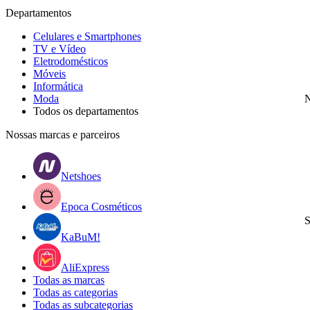
Departamentos
Celulares e Smartphones
TV e Vídeo
Eletrodomésticos
Móveis
Informática
Moda
N
Todos os departamentos
Nossas marcas e parceiros
Netshoes
Epoca Cosméticos
S
KaBuM!
AliExpress
Todas as marcas
Todas as categorias
Todas as subcategorias