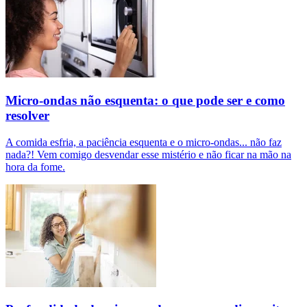
Micro-ondas não esquenta: o que pode ser e como
resolver
A comida esfria, a paciência esquenta e o micro-ondas... não faz
nada?! Vem comigo desvendar esse mistério e não ficar na mão na
hora da fome.