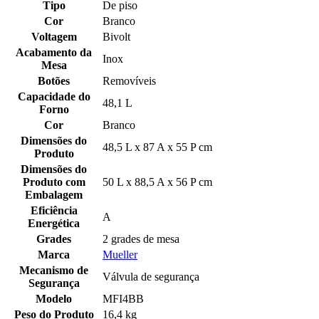
Tipo
De piso
Cor
Branco
Voltagem
Bivolt
Acabamento da
Inox
Mesa
Botões
Removíveis
Capacidade do
48,1 L
Forno
Cor
Branco
Dimensões do
48,5 L x 87 A x 55 P cm
Produto
Dimensões do
Produto com
50 L x 88,5 A x 56 P cm
Embalagem
Eficiência
A
Energética
Grades
2 grades de mesa
Marca
Mueller
Mecanismo de
Válvula de segurança
Segurança
Modelo
MFI4BB
Peso do Produto
16,4 kg