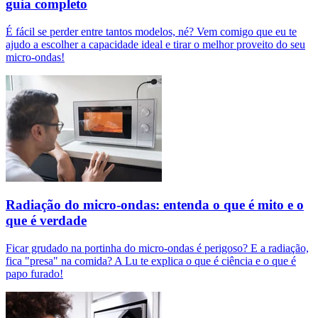
guia completo
É fácil se perder entre tantos modelos, né? Vem comigo que eu te
ajudo a escolher a capacidade ideal e tirar o melhor proveito do seu
micro-ondas!
Radiação do micro-ondas: entenda o que é mito e o
que é verdade
Ficar grudado na portinha do micro-ondas é perigoso? E a radiação,
fica "presa" na comida? A Lu te explica o que é ciência e o que é
papo furado!