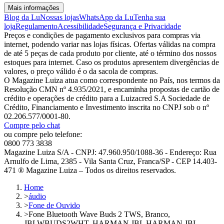
Mais informações
Blog da Lu
Nossas lojas
WhatsApp da Lu
Tenha sua
loja
Regulamento
Acessibilidade
Segurança e Privacidade
Preços e condições de pagamento exclusivos para compras via
internet, podendo variar nas lojas físicas. Ofertas válidas na compra
de até 5 peças de cada produto por cliente, até o término dos nossos
estoques para internet. Caso os produtos apresentem divergências de
valores, o preço válido é o da sacola de compras.
O Magazine Luiza atua como correspondente no País, nos termos da
Resolução CMN nº 4.935/2021, e encaminha propostas de cartão de
crédito e operações de crédito para a Luizacred S.A Sociedade de
Crédito, Financiamento e Investimento inscrita no CNPJ sob o nº
02.206.577/0001-80.
Compre pelo chat
ou compre pelo telefone:
0800 773 3838
Magazine Luiza S/A - CNPJ: 47.960.950/1088-36 - Endereço: Rua
Arnulfo de Lima, 2385 - Vila Santa Cruz, Franca/SP - CEP 14.403-
471 ® Magazine Luiza – Todos os direitos reservados.
Home
>
áudio
>
Fone de Ouvido
>
Fone Bluetooth Wave Buds 2 TWS, Branco,
JBLWBUDS2WHT, HARMAN JBL HARMAN JBL