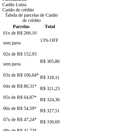
Cartão Luiza
Cartão de crédito
Tabela de parcelas de Cartão
de crédito
Parcelas
Total
01x de
R$ 266,10
13
% OFF
sem juros
02x de
R$ 152,93
R$ 305,86
sem juros
03x de
R$ 106,04
*
R$ 318,11
04x de
R$ 80,31
*
R$ 321,23
05x de
R$ 64,87
*
R$ 324,36
06x de
R$ 54,59
*
R$ 327,51
07x de
R$ 47,24
*
R$ 330,69
08x de
R$ 41,73
*