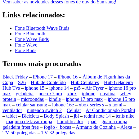
Vem saber as novidades desses fones de ouvido Samsung!
Links relacionados:
Fone Bluetooth Wave Buds
Fone Bluetooth
Fone Wave Buds
Fone Wave
Fone Buds
Termos mais procurados
Black Friday
–
iPhone 17
–
iPhone 16
–
Álbum de Figurinhas da
Copa
–
S26
–
Hub de Conteúdo
–
Hub Celulares
–
Hub Geladeira
–
Hub Tvs
–
iphone 15
–
iphone 14
–
ps5
–
Air Fryer
–
iphone 16 pro
max
–
geladeira
–
poco x7 pro
–
xbox
–
iphone
–
creatina
–
whey
protein
–
microondas
–
kindle
–
iphone 17 pro max
–
iphone 15 pro
max
–
celular samsung
–
iphone 16e
–
xbox series s
–
xiaomi
–
ventilador
–
nintendo switch 2
–
Celular
–
Ar Condicionado Portátil
–
tablet
–
Bicicleta
–
Body Splash
–
jbl
–
redmi note 14
–
tenis nike
–
maquina de lavar roupa
–
liquidificador
–
ipad
–
guarda roupa
–
geladeira frost free
–
fogão 4 bocas
–
Armário de Cozinha
–
Alexa
–
TV 50 polegadas
–
TV 32 polegadas