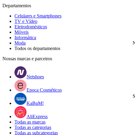
Departamentos
Celulares e Smartphones
TV e Vídeo
Eletrodomésticos
Móveis
Informática
Moda
N
Todos os departamentos
Nossas marcas e parceiros
Netshoes
Epoca Cosméticos
S
KaBuM!
AliExpress
Todas as marcas
Todas as categorias
Todas as subcategorias