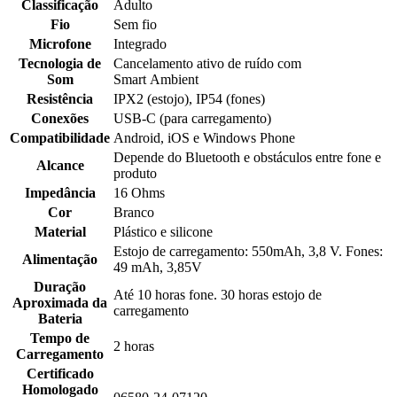
Classificação
Adulto
Fio
Sem fio
Microfone
Integrado
Tecnologia de
Cancelamento ativo de ruído com
Som
Smart Ambient
Resistência
IPX2 (estojo), IP54 (fones)
Conexões
USB-C (para carregamento)
Compatibilidade
Android, iOS e Windows Phone
Depende do Bluetooth e obstáculos entre fone e
Alcance
produto
Impedância
16 Ohms
Cor
Branco
Material
Plástico e silicone
Estojo de carregamento: 550mAh, 3,8 V. Fones:
Alimentação
49 mAh, 3,85V
Duração
Até 10 horas fone. 30 horas estojo de
Aproximada da
carregamento
Bateria
Tempo de
2 horas
Carregamento
Certificado
Homologado