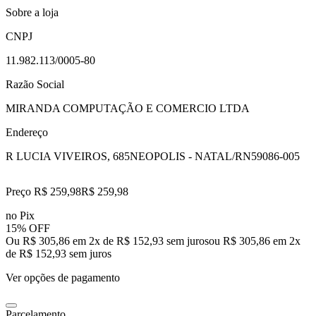
Sobre a loja
CNPJ
11.982.113/0005-80
Razão Social
MIRANDA COMPUTAÇÃO E COMERCIO LTDA
Endereço
R LUCIA VIVEIROS, 685
NEOPOLIS - NATAL/RN
59086-005
Preço R$ 259,98
R$
259
,
98
no Pix
15% OFF
Ou R$ 305,86 em 2x de R$ 152,93 sem juros
ou
R$ 305,86
em
2
x
de
R$ 152,93
sem juros
Ver opções de pagamento
Parcelamento