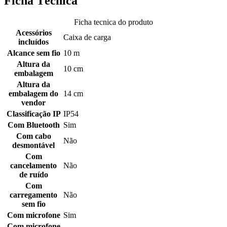
Ficha Técnica
Ficha tecnica do produto
Acessórios
Caixa de carga
incluídos
Alcance sem fio
10 m
Altura da
10 cm
embalagem
Altura da
embalagem do
14 cm
vendor
Classificação IP
IP54
Com Bluetooth
Sim
Com cabo
Não
desmontável
Com
cancelamento
Não
de ruído
Com
carregamento
Não
sem fio
Com microfone
Sim
Com microfone