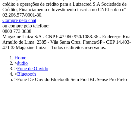
crédito e operações de crédito para a Luizacred S.A Sociedade de
Crédito, Financiamento e Investimento inscrita no CNPJ sob o nº
02.206.577/0001-80.
Compre pelo chat
ou compre pelo telefone:
0800 773 3838
Magazine Luiza S/A - CNPJ: 47.960.950/1088-36 - Endereço: Rua
Arnulfo de Lima, 2385 - Vila Santa Cruz, Franca/SP - CEP 14.403-
471 ® Magazine Luiza – Todos os direitos reservados.
Home
>
áudio
>
Fone de Ouvido
>
Bluetooth
>
Fone De Ouvido Bluetooth Sem Fio JBL Sense Pro Preto