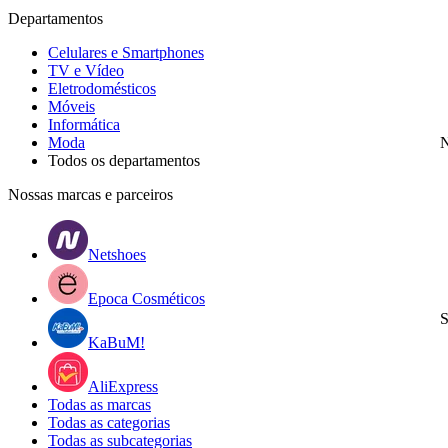
Departamentos
Celulares e Smartphones
TV e Vídeo
Eletrodomésticos
Móveis
Informática
Moda
N
Todos os departamentos
Nossas marcas e parceiros
Netshoes
Epoca Cosméticos
S
KaBuM!
AliExpress
Todas as marcas
Todas as categorias
Todas as subcategorias