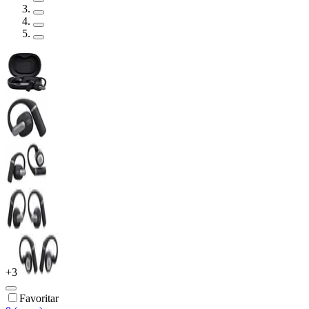
+
3
Favoritar