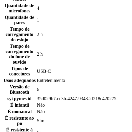
Quantidade de
4
microfones
Quantidade de
1
pares
Tempo de
carregamento
2 h
do estojo
Tempo de
carregamento
2 h
do fone de
ouvido
Tipos de
USB-C
conectores
Usos adequados
Entretenimento
Versão de
6
Bluetooth
syi pymes id
35d029b7-ec3b-4247-9348-2f218c420275
É infantil
Não
É monaural
Não
É resistente ao
Sim
pó
É resistente à