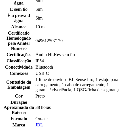
Sim
água
É sem fio
Sim
É à prova d
Sim
água
Alcance
10 m
Certificado
Homologado
049612507120
pela Anatel
Número
Certificações
Áudio Hi-Res sem fio
Classificação
IP54
Conectividade
Bluetooth
Conexões
USB-C
1 fone de ouvido JBL Sense Pro, 1 estojo para
Conteúdo da
carregamento, 1 cabo de carregamento, 1
Embalagem
garantia/advertência, 1 QSG/ficha de segurança
Cor
Preto
Duração
Aproximada da
38 horas
Bateria
Formato
On-ear
Marca
JBL