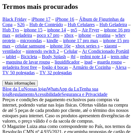
Termos mais procurados
Black Friday
–
iPhone 17
–
iPhone 16
–
Álbum de Figurinhas da
Copa
–
S26
–
Hub de Conteúdo
–
Hub Celulares
–
Hub Geladeira
–
Hub Tvs
–
iphone 15
–
iphone 14
–
ps5
–
Air Fryer
–
iphone 16 pro
max
–
geladeira
–
poco x7 pro
–
xbox
–
iphone
–
creatina
–
whey
protein
–
microondas
–
kindle
–
iphone 17 pro max
–
iphone 15 pro
max
–
celular samsung
–
iphone 16e
–
xbox series s
–
xiaomi
–
ventilador
–
nintendo switch 2
–
Celular
–
Ar Condicionado Portátil
–
tablet
–
Bicicleta
–
Body Splash
–
jbl
–
redmi note 14
–
tenis nike
–
maquina de lavar roupa
–
liquidificador
–
ipad
–
guarda roupa
–
geladeira frost free
–
fogão 4 bocas
–
Armário de Cozinha
–
Alexa
–
TV 50 polegadas
–
TV 32 polegadas
Mais informações
Blog da Lu
Nossas lojas
WhatsApp da Lu
Tenha sua
loja
Regulamento
Acessibilidade
Segurança e Privacidade
Preços e condições de pagamento exclusivos para compras via
internet, podendo variar nas lojas físicas. Ofertas válidas na compra
de até 5 peças de cada produto por cliente, até o término dos nossos
estoques para internet. Caso os produtos apresentem divergências de
valores, o preço válido é o da sacola de compras.
O Magazine Luiza atua como correspondente no País, nos termos da
Resolução CMN nº 4.935/2021, e encaminha propostas de cartão de