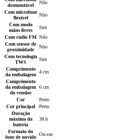
Não
desmontável
Com microfone
Não
flexível
Com modo
Sim
mãos livres
Com rádio FM
Não
Com sensor de
Não
proximidade
Com tecnologia
Sim
TWS
Comprimento
4 cm
da embalagem
Comprimento
da embalagem
6 cm
do vendor
Cor
Preto
Cor principal
Preto
Duração
máxima da
38 h
bateria
Formato do
On-ear
fone de ouvido