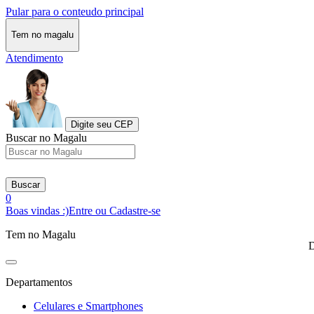
Pular para o conteudo principal
Tem no magalu
Atendimento
Digite seu CEP
Buscar no Magalu
Buscar
0
Boas vindas :)
Entre ou Cadastre-se
Tem no Magalu
D
Departamentos
Celulares e Smartphones