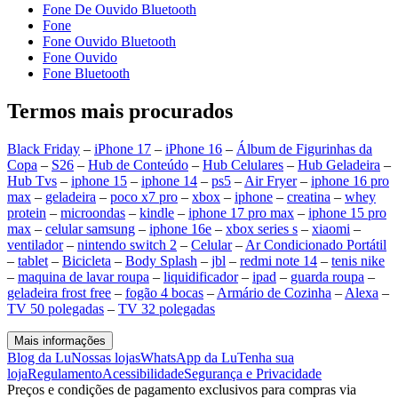
Fone De Ouvido Bluetooth
Fone
Fone Ouvido Bluetooth
Fone Ouvido
Fone Bluetooth
Termos mais procurados
Black Friday
–
iPhone 17
–
iPhone 16
–
Álbum de Figurinhas da
Copa
–
S26
–
Hub de Conteúdo
–
Hub Celulares
–
Hub Geladeira
–
Hub Tvs
–
iphone 15
–
iphone 14
–
ps5
–
Air Fryer
–
iphone 16 pro
max
–
geladeira
–
poco x7 pro
–
xbox
–
iphone
–
creatina
–
whey
protein
–
microondas
–
kindle
–
iphone 17 pro max
–
iphone 15 pro
max
–
celular samsung
–
iphone 16e
–
xbox series s
–
xiaomi
–
ventilador
–
nintendo switch 2
–
Celular
–
Ar Condicionado Portátil
–
tablet
–
Bicicleta
–
Body Splash
–
jbl
–
redmi note 14
–
tenis nike
–
maquina de lavar roupa
–
liquidificador
–
ipad
–
guarda roupa
–
geladeira frost free
–
fogão 4 bocas
–
Armário de Cozinha
–
Alexa
–
TV 50 polegadas
–
TV 32 polegadas
Mais informações
Blog da Lu
Nossas lojas
WhatsApp da Lu
Tenha sua
loja
Regulamento
Acessibilidade
Segurança e Privacidade
Preços e condições de pagamento exclusivos para compras via