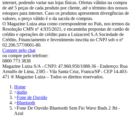
internet, podendo variar nas lojas físicas. Ofertas válidas na compra
de até 5 peças de cada produto por cliente, até o término dos nossos
estoques para internet. Caso os produtos apresentem divergências de
valores, o preço válido é o da sacola de compras.
O Magazine Luiza atua como correspondente no País, nos termos da
Resolução CMN nº 4.935/2021, e encaminha propostas de cartão de
crédito e operações de crédito para a Luizacred S.A Sociedade de
Crédito, Financiamento e Investimento inscrita no CNPJ sob o nº
02.206.577/0001-80.
Compre pelo chat
ou compre pelo telefone:
0800 773 3838
Magazine Luiza S/A - CNPJ: 47.960.950/1088-36 - Endereço: Rua
Arnulfo de Lima, 2385 - Vila Santa Cruz, Franca/SP - CEP 14.403-
471 ® Magazine Luiza – Todos os direitos reservados.
Home
>
áudio
>
Fone de Ouvido
>
Bluetooth
>
Fone De Ouvido Bluetooth Sem Fio Wave Buds 2 Jbl -
Azul