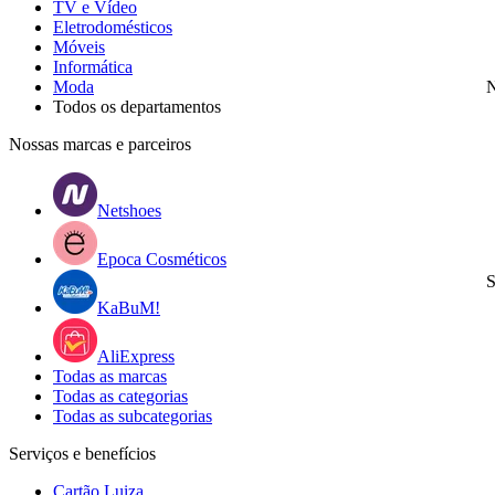
TV e Vídeo
Eletrodomésticos
Móveis
Informática
Moda
N
Todos os departamentos
Nossas marcas e parceiros
Netshoes
Epoca Cosméticos
S
KaBuM!
AliExpress
Todas as marcas
Todas as categorias
Todas as subcategorias
Serviços e benefícios
Cartão Luiza