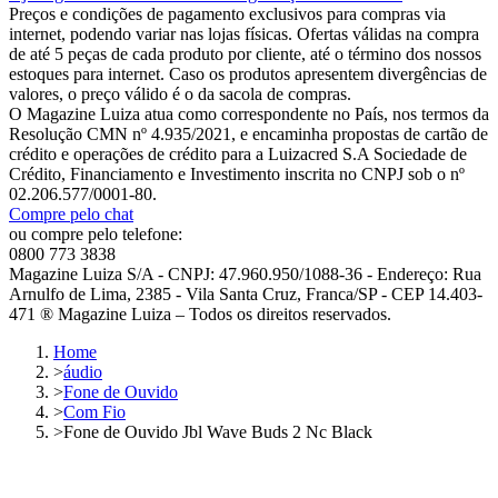
Preços e condições de pagamento exclusivos para compras via
internet, podendo variar nas lojas físicas. Ofertas válidas na compra
de até 5 peças de cada produto por cliente, até o término dos nossos
estoques para internet. Caso os produtos apresentem divergências de
valores, o preço válido é o da sacola de compras.
O Magazine Luiza atua como correspondente no País, nos termos da
Resolução CMN nº 4.935/2021, e encaminha propostas de cartão de
crédito e operações de crédito para a Luizacred S.A Sociedade de
Crédito, Financiamento e Investimento inscrita no CNPJ sob o nº
02.206.577/0001-80.
Compre pelo chat
ou compre pelo telefone:
0800 773 3838
Magazine Luiza S/A - CNPJ: 47.960.950/1088-36 - Endereço: Rua
Arnulfo de Lima, 2385 - Vila Santa Cruz, Franca/SP - CEP 14.403-
471 ® Magazine Luiza – Todos os direitos reservados.
Home
>
áudio
>
Fone de Ouvido
>
Com Fio
>
Fone de Ouvido Jbl Wave Buds 2 Nc Black