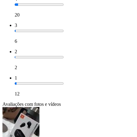
20
3
6
2
2
1
12
Avaliações com fotos e vídeos