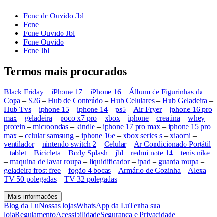
Fone de Ouvido Jbl
Fone
Fone Ouvido Jbl
Fone Ouvido
Fone Jbl
Termos mais procurados
Black Friday
–
iPhone 17
–
iPhone 16
–
Álbum de Figurinhas da
Copa
–
S26
–
Hub de Conteúdo
–
Hub Celulares
–
Hub Geladeira
–
Hub Tvs
–
iphone 15
–
iphone 14
–
ps5
–
Air Fryer
–
iphone 16 pro
max
–
geladeira
–
poco x7 pro
–
xbox
–
iphone
–
creatina
–
whey
protein
–
microondas
–
kindle
–
iphone 17 pro max
–
iphone 15 pro
max
–
celular samsung
–
iphone 16e
–
xbox series s
–
xiaomi
–
ventilador
–
nintendo switch 2
–
Celular
–
Ar Condicionado Portátil
–
tablet
–
Bicicleta
–
Body Splash
–
jbl
–
redmi note 14
–
tenis nike
–
maquina de lavar roupa
–
liquidificador
–
ipad
–
guarda roupa
–
geladeira frost free
–
fogão 4 bocas
–
Armário de Cozinha
–
Alexa
–
TV 50 polegadas
–
TV 32 polegadas
Mais informações
Blog da Lu
Nossas lojas
WhatsApp da Lu
Tenha sua
loja
Regulamento
Acessibilidade
Segurança e Privacidade