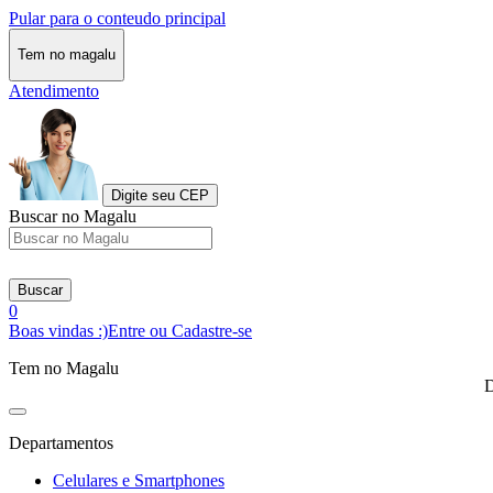
Pular para o conteudo principal
Tem no magalu
Atendimento
Digite seu CEP
Buscar no Magalu
Buscar
0
Boas vindas :)
Entre ou Cadastre-se
Tem no Magalu
D
Departamentos
Celulares e Smartphones