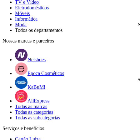
TV e Vídeo
Eletrodomésticos
Móveis
Informática
Moda
N
Todos os departamentos
Nossas marcas e parceiros
Netshoes
Epoca Cosméticos
S
KaBuM!
AliExpress
Todas as marcas
Todas as categorias
Todas as subcategorias
Serviços e benefícios
Cartão Luiza