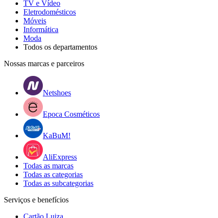
TV e Vídeo
Eletrodomésticos
Móveis
Informática
Moda
Todos os departamentos
Nossas marcas e parceiros
Netshoes
Epoca Cosméticos
KaBuM!
AliExpress
Todas as marcas
Todas as categorias
Todas as subcategorias
Serviços e benefícios
Cartão Luiza