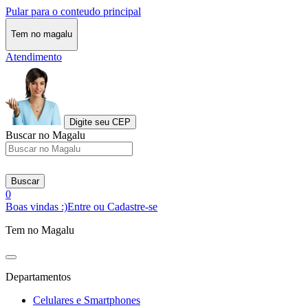
Pular para o conteudo principal
Tem no magalu
Atendimento
Digite seu CEP
Buscar no Magalu
Buscar
0
Boas vindas :)
Entre ou Cadastre-se
Tem no Magalu
Departamentos
Celulares e Smartphones