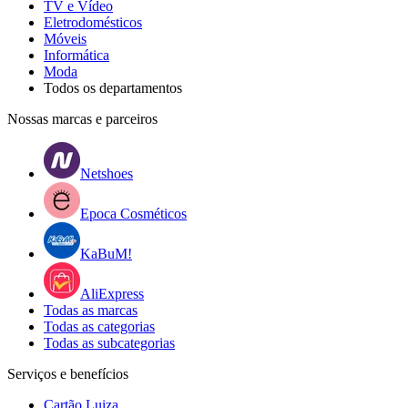
TV e Vídeo
Eletrodomésticos
Móveis
Informática
Moda
Todos os departamentos
Nossas marcas e parceiros
Netshoes
Epoca Cosméticos
KaBuM!
AliExpress
Todas as marcas
Todas as categorias
Todas as subcategorias
Serviços e benefícios
Cartão Luiza