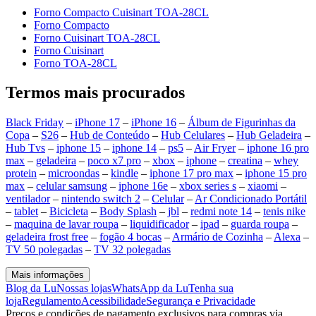
Forno Compacto Cuisinart TOA-28CL
Forno Compacto
Forno Cuisinart TOA-28CL
Forno Cuisinart
Forno TOA-28CL
Termos mais procurados
Black Friday
–
iPhone 17
–
iPhone 16
–
Álbum de Figurinhas da
Copa
–
S26
–
Hub de Conteúdo
–
Hub Celulares
–
Hub Geladeira
–
Hub Tvs
–
iphone 15
–
iphone 14
–
ps5
–
Air Fryer
–
iphone 16 pro
max
–
geladeira
–
poco x7 pro
–
xbox
–
iphone
–
creatina
–
whey
protein
–
microondas
–
kindle
–
iphone 17 pro max
–
iphone 15 pro
max
–
celular samsung
–
iphone 16e
–
xbox series s
–
xiaomi
–
ventilador
–
nintendo switch 2
–
Celular
–
Ar Condicionado Portátil
–
tablet
–
Bicicleta
–
Body Splash
–
jbl
–
redmi note 14
–
tenis nike
–
maquina de lavar roupa
–
liquidificador
–
ipad
–
guarda roupa
–
geladeira frost free
–
fogão 4 bocas
–
Armário de Cozinha
–
Alexa
–
TV 50 polegadas
–
TV 32 polegadas
Mais informações
Blog da Lu
Nossas lojas
WhatsApp da Lu
Tenha sua
loja
Regulamento
Acessibilidade
Segurança e Privacidade
Preços e condições de pagamento exclusivos para compras via