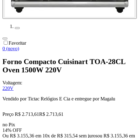
Favoritar
0 (novo)
Forno Compacto Cuisinart TOA-28CL
Oven 1500W 220V
Voltagem:
220V
Vendido por
Tictac Relógios E Cia
e entregue por
Magalu
Preço R$ 2.713,61
R$
2.713
,
61
no Pix
14% OFF
Ou R$ 3.155,36 em 10x de R$ 315,54 sem juros
ou
R$ 3.155,36
em