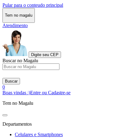
Pular para o conteudo principal
Tem no magalu
Atendimento
Digite seu CEP
Buscar no Magalu
Buscar
0
Boas vindas :)
Entre ou Cadastre-se
Tem no Magalu
Departamentos
Celulares e Smartphones