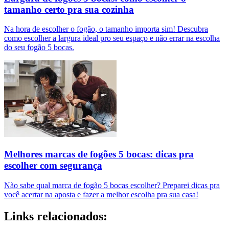
tamanho certo pra sua cozinha
Na hora de escolher o fogão, o tamanho importa sim! Descubra
como escolher a largura ideal pro seu espaço e não errar na escolha
do seu fogão 5 bocas.
Melhores marcas de fogões 5 bocas: dicas pra
escolher com segurança
Não sabe qual marca de fogão 5 bocas escolher? Preparei dicas pra
você acertar na aposta e fazer a melhor escolha pra sua casa!
Links relacionados: