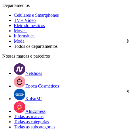
Departamentos
Celulares e Smartphones
TV e Vídeo
Eletrodomésticos
Móveis
Informática
Moda
N
Todos os departamentos
Nossas marcas e parceiros
Netshoes
Epoca Cosméticos
S
KaBuM!
AliExpress
Todas as marcas
Todas as categorias
Todas as subcategorias