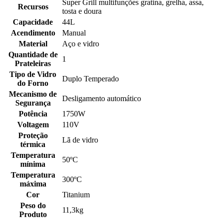
Super Grill multifunções gratina, grelha, assa,
Recursos
tosta e doura
Capacidade
44L
Acendimento
Manual
Material
Aço e vidro
Quantidade de
1
Prateleiras
Tipo de Vidro
Duplo Temperado
do Forno
Mecanismo de
Desligamento automático
Segurança
Potência
1750W
Voltagem
110V
Proteção
Lã de vidro
térmica
Temperatura
50ºC
mínima
Temperatura
300ºC
máxima
Cor
Titanium
Peso do
11,3kg
Produto