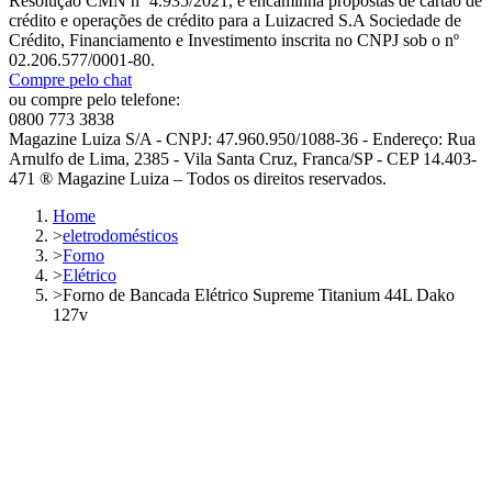
Resolução CMN nº 4.935/2021, e encaminha propostas de cartão de
crédito e operações de crédito para a Luizacred S.A Sociedade de
Crédito, Financiamento e Investimento inscrita no CNPJ sob o nº
02.206.577/0001-80.
Compre pelo chat
ou compre pelo telefone:
0800 773 3838
Magazine Luiza S/A - CNPJ: 47.960.950/1088-36 - Endereço: Rua
Arnulfo de Lima, 2385 - Vila Santa Cruz, Franca/SP - CEP 14.403-
471 ® Magazine Luiza – Todos os direitos reservados.
Home
>
eletrodomésticos
>
Forno
>
Elétrico
>
Forno de Bancada Elétrico Supreme Titanium 44L Dako
127v