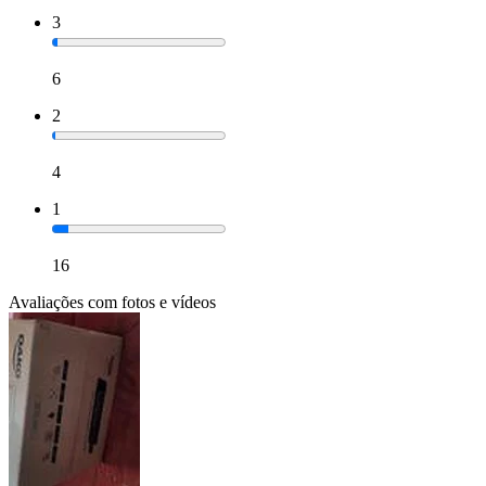
3
6
2
4
1
16
Avaliações com fotos e vídeos