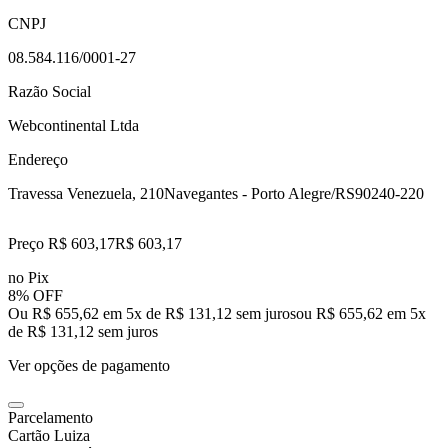
CNPJ
08.584.116/0001-27
Razão Social
Webcontinental Ltda
Endereço
Travessa Venezuela, 210
Navegantes - Porto Alegre/RS
90240-220
Preço R$ 603,17
R$
603
,
17
no Pix
8% OFF
Ou R$ 655,62 em 5x de R$ 131,12 sem juros
ou
R$ 655,62
em
5
x
de
R$ 131,12
sem juros
Ver opções de pagamento
Parcelamento
Cartão Luiza