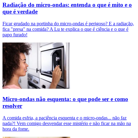
Radiação do micro-ondas: entenda o que é mito e o
que é verdade
Ficar grudado na portinha do micro-ondas é perigoso? E a radiação,
fica "presa" na comida? A Lu te explica o que é ciência e o que é
papo furado!
Micro-ondas não esquenta: o que pode ser e como
resolver
A comida esfria, a paciência esquenta e o micro-ondas... não faz
nada?! Vem comigo desvendar esse mistério e não ficar na mão na
hora da fome.