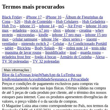
Termos mais procurados
Black Friday
–
iPhone 17
–
iPhone 16
–
Álbum de Figurinhas da
Copa
–
S26
–
Hub de Conteúdo
–
Hub Celulares
–
Hub Geladeira
–
Hub Tvs
–
iphone 15
–
iphone 14
–
ps5
–
Air Fryer
–
iphone 16 pro
max
–
geladeira
–
poco x7 pro
–
xbox
–
iphone
–
creatina
–
whey
protein
–
microondas
–
kindle
–
iphone 17 pro max
–
iphone 15 pro
max
–
celular samsung
–
iphone 16e
–
xbox series s
–
xiaomi
–
ventilador
–
nintendo switch 2
–
Celular
–
Ar Condicionado Portátil
–
tablet
–
Bicicleta
–
Body Splash
–
jbl
–
redmi note 14
–
tenis nike
–
maquina de lavar roupa
–
liquidificador
–
ipad
–
guarda roupa
–
geladeira frost free
–
fogão 4 bocas
–
Armário de Cozinha
–
Alexa
–
TV 50 polegadas
–
TV 32 polegadas
Mais informações
Blog da Lu
Nossas lojas
WhatsApp da Lu
Tenha sua
loja
Regulamento
Acessibilidade
Segurança e Privacidade
Preços e condições de pagamento exclusivos para compras via
internet, podendo variar nas lojas físicas. Ofertas válidas na compra
de até 5 peças de cada produto por cliente, até o término dos nossos
estoques para internet. Caso os produtos apresentem divergências de
valores, o preço válido é o da sacola de compras.
O Magazine Luiza atua como correspondente no País, nos termos da