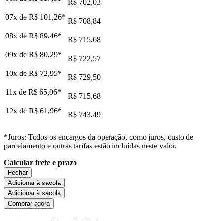
R$ 702,03
07x de
R$ 101,26
*
R$ 708,84
08x de
R$ 89,46
*
R$ 715,68
09x de
R$ 80,29
*
R$ 722,57
10x de
R$ 72,95
*
R$ 729,50
11x de
R$ 65,06
*
R$ 715,68
12x de
R$ 61,96
*
R$ 743,49
*Juros: Todos os encargos da operação, como juros, custo de
parcelamento e outras tarifas estão incluídas neste valor.
Calcular frete e prazo
Fechar
Adicionar à sacola
Adicionar à sacola
Comprar agora