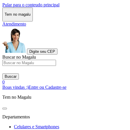
Pular para o conteudo principal
Tem no magalu
Atendimento
Digite seu CEP
Buscar no Magalu
Buscar
0
Boas vindas :)
Entre ou Cadastre-se
Tem no Magalu
Departamentos
Celulares e Smartphones