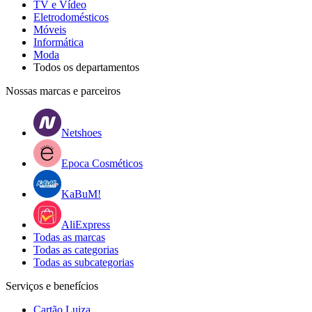
TV e Vídeo
Eletrodomésticos
Móveis
Informática
Moda
Todos os departamentos
Nossas marcas e parceiros
Netshoes
Epoca Cosméticos
KaBuM!
AliExpress
Todas as marcas
Todas as categorias
Todas as subcategorias
Serviços e benefícios
Cartão Luiza