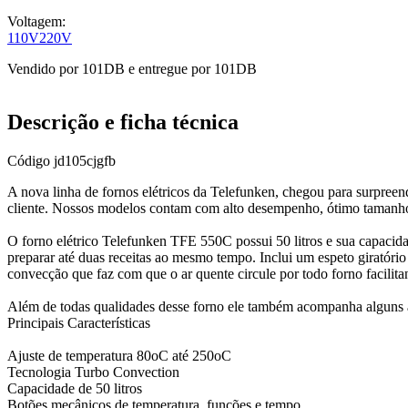
Voltagem:
110V
220V
Vendido por
101DB
e entregue por
101DB
Descrição e ficha técnica
Código
jd105cjgfb
A nova linha de fornos elétricos da Telefunken, chegou para surpreen
cliente. Nossos modelos contam com alto desempenho, ótimo tamanho e 
O forno elétrico Telefunken TFE 550C possui 50 litros e sua capacidad
preparar até duas receitas ao mesmo tempo. Inclui um espeto giratóri
convecção que faz com que o ar quente circule por todo forno facilitan
Além de todas qualidades desse forno ele também acompanha alguns a
Principais Características
Ajuste de temperatura 80oC até 250oC
Tecnologia Turbo Convection
Capacidade de 50 litros
Botões mecânicos de temperatura, funções e tempo