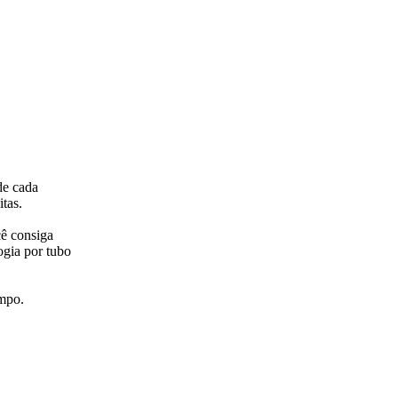
de cada
tas.
cê consiga
ogia por tubo
empo.