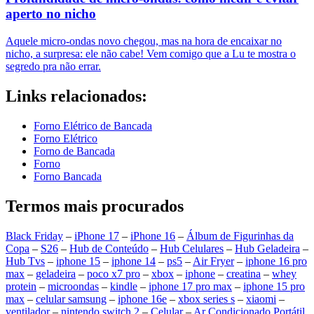
aperto no nicho
Aquele micro-ondas novo chegou, mas na hora de encaixar no
nicho, a surpresa: ele não cabe! Vem comigo que a Lu te mostra o
segredo pra não errar.
Links relacionados:
Forno Elétrico de Bancada
Forno Elétrico
Forno de Bancada
Forno
Forno Bancada
Termos mais procurados
Black Friday
–
iPhone 17
–
iPhone 16
–
Álbum de Figurinhas da
Copa
–
S26
–
Hub de Conteúdo
–
Hub Celulares
–
Hub Geladeira
–
Hub Tvs
–
iphone 15
–
iphone 14
–
ps5
–
Air Fryer
–
iphone 16 pro
max
–
geladeira
–
poco x7 pro
–
xbox
–
iphone
–
creatina
–
whey
protein
–
microondas
–
kindle
–
iphone 17 pro max
–
iphone 15 pro
max
–
celular samsung
–
iphone 16e
–
xbox series s
–
xiaomi
–
ventilador
–
nintendo switch 2
–
Celular
–
Ar Condicionado Portátil