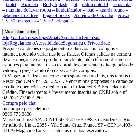
–
tablet
–
Bicicleta
–
Body Splash
–
jbl
–
redmi note 14
–
tenis nike
–
maquina de lavar roupa
–
liquidificador
–
ipad
–
guarda roupa
–
geladeira frost free
–
fogão 4 bocas
–
Armário de Cozinha
–
Alexa
–
TV 50 polegadas
–
TV 32 polegadas
Mais informações
Blog da Lu
Nossas lojas
WhatsApp da Lu
Tenha sua
loja
Regulamento
Acessibilidade
Segurança e Privacidade
Preços e condições de pagamento exclusivos para compras via
internet, podendo variar nas lojas físicas. Ofertas válidas na compra
de até 5 peças de cada produto por cliente, até o término dos nossos
estoques para internet. Caso os produtos apresentem divergências de
valores, o preço válido é o da sacola de compras.
O Magazine Luiza atua como correspondente no País, nos termos da
Resolução CMN nº 4.935/2021, e encaminha propostas de cartão de
crédito e operações de crédito para a Luizacred S.A Sociedade de
Crédito, Financiamento e Investimento inscrita no CNPJ sob o nº
02.206.577/0001-80.
Compre pelo chat
ou compre pelo telefone:
0800 773 3838
Magazine Luiza S/A - CNPJ: 47.960.950/1088-36 - Endereço: Rua
Arnulfo de Lima, 2385 - Vila Santa Cruz, Franca/SP - CEP 14.403-
471 ® Magazine Luiza – Todos os direitos reservados.