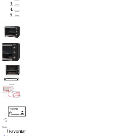
+
2
Favoritar