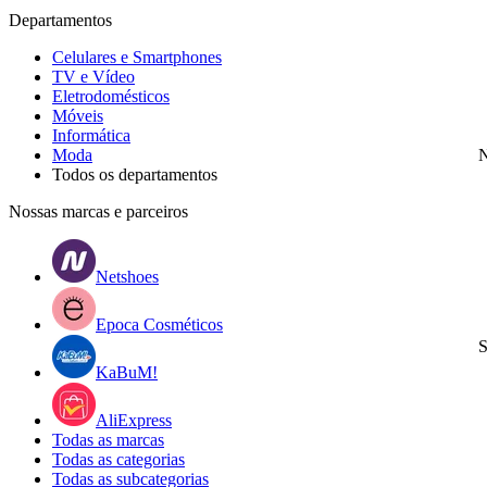
Departamentos
Celulares e Smartphones
TV e Vídeo
Eletrodomésticos
Móveis
Informática
Moda
N
Todos os departamentos
Nossas marcas e parceiros
Netshoes
Epoca Cosméticos
S
KaBuM!
AliExpress
Todas as marcas
Todas as categorias
Todas as subcategorias