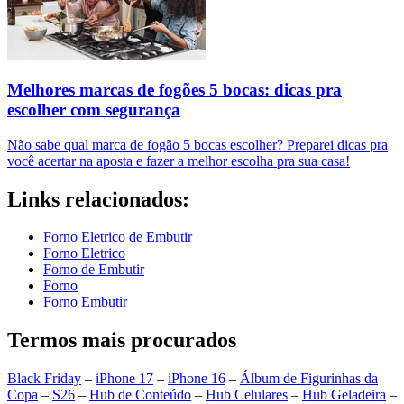
Melhores marcas de fogões 5 bocas: dicas pra
escolher com segurança
Não sabe qual marca de fogão 5 bocas escolher? Preparei dicas pra
você acertar na aposta e fazer a melhor escolha pra sua casa!
Links relacionados:
Forno Eletrico de Embutir
Forno Eletrico
Forno de Embutir
Forno
Forno Embutir
Termos mais procurados
Black Friday
–
iPhone 17
–
iPhone 16
–
Álbum de Figurinhas da
Copa
–
S26
–
Hub de Conteúdo
–
Hub Celulares
–
Hub Geladeira
–