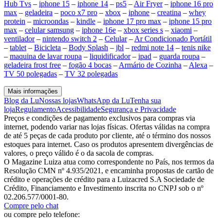
Hub Tvs
–
iphone 15
–
iphone 14
–
ps5
–
Air Fryer
–
iphone 16 pro
max
–
geladeira
–
poco x7 pro
–
xbox
–
iphone
–
creatina
–
whey
protein
–
microondas
–
kindle
–
iphone 17 pro max
–
iphone 15 pro
max
–
celular samsung
–
iphone 16e
–
xbox series s
–
xiaomi
–
ventilador
–
nintendo switch 2
–
Celular
–
Ar Condicionado Portátil
–
tablet
–
Bicicleta
–
Body Splash
–
jbl
–
redmi note 14
–
tenis nike
–
maquina de lavar roupa
–
liquidificador
–
ipad
–
guarda roupa
–
geladeira frost free
–
fogão 4 bocas
–
Armário de Cozinha
–
Alexa
–
TV 50 polegadas
–
TV 32 polegadas
Mais informações
Blog da Lu
Nossas lojas
WhatsApp da Lu
Tenha sua
loja
Regulamento
Acessibilidade
Segurança e Privacidade
Preços e condições de pagamento exclusivos para compras via
internet, podendo variar nas lojas físicas. Ofertas válidas na compra
de até 5 peças de cada produto por cliente, até o término dos nossos
estoques para internet. Caso os produtos apresentem divergências de
valores, o preço válido é o da sacola de compras.
O Magazine Luiza atua como correspondente no País, nos termos da
Resolução CMN nº 4.935/2021, e encaminha propostas de cartão de
crédito e operações de crédito para a Luizacred S.A Sociedade de
Crédito, Financiamento e Investimento inscrita no CNPJ sob o nº
02.206.577/0001-80.
Compre pelo chat
ou compre pelo telefone: