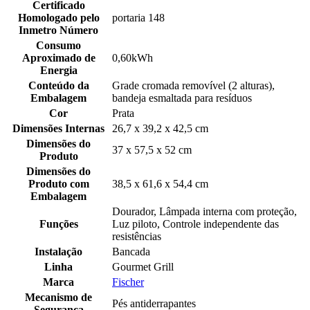
Certificado
Homologado pelo
portaria 148
Inmetro Número
Consumo
Aproximado de
0,60kWh
Energia
Conteúdo da
Grade cromada removível (2 alturas),
Embalagem
bandeja esmaltada para resíduos
Cor
Prata
Dimensões Internas
26,7 x 39,2 x 42,5 cm
Dimensões do
37 x 57,5 x 52 cm
Produto
Dimensões do
Produto com
38,5 x 61,6 x 54,4 cm
Embalagem
Dourador, Lâmpada interna com proteção,
Funções
Luz piloto, Controle independente das
resistências
Instalação
Bancada
Linha
Gourmet Grill
Marca
Fischer
Mecanismo de
Pés antiderrapantes
Segurança