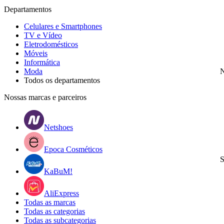
Departamentos
Celulares e Smartphones
TV e Vídeo
Eletrodomésticos
Móveis
Informática
Moda
N
Todos os departamentos
Nossas marcas e parceiros
Netshoes
Epoca Cosméticos
S
KaBuM!
AliExpress
Todas as marcas
Todas as categorias
Todas as subcategorias