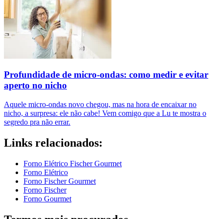
Profundidade de micro-ondas: como medir e evitar
aperto no nicho
Aquele micro-ondas novo chegou, mas na hora de encaixar no
nicho, a surpresa: ele não cabe! Vem comigo que a Lu te mostra o
segredo pra não errar.
Links relacionados:
Forno Elétrico Fischer Gourmet
Forno Elétrico
Forno Fischer Gourmet
Forno Fischer
Forno Gourmet