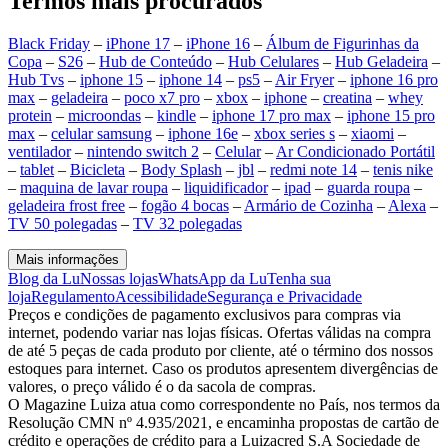
Termos mais procurados
Black Friday
–
iPhone 17
–
iPhone 16
–
Álbum de Figurinhas da
Copa
–
S26
–
Hub de Conteúdo
–
Hub Celulares
–
Hub Geladeira
–
Hub Tvs
–
iphone 15
–
iphone 14
–
ps5
–
Air Fryer
–
iphone 16 pro
max
–
geladeira
–
poco x7 pro
–
xbox
–
iphone
–
creatina
–
whey
protein
–
microondas
–
kindle
–
iphone 17 pro max
–
iphone 15 pro
max
–
celular samsung
–
iphone 16e
–
xbox series s
–
xiaomi
–
ventilador
–
nintendo switch 2
–
Celular
–
Ar Condicionado Portátil
–
tablet
–
Bicicleta
–
Body Splash
–
jbl
–
redmi note 14
–
tenis nike
–
maquina de lavar roupa
–
liquidificador
–
ipad
–
guarda roupa
–
geladeira frost free
–
fogão 4 bocas
–
Armário de Cozinha
–
Alexa
–
TV 50 polegadas
–
TV 32 polegadas
Mais informações
Blog da Lu
Nossas lojas
WhatsApp da Lu
Tenha sua
loja
Regulamento
Acessibilidade
Segurança e Privacidade
Preços e condições de pagamento exclusivos para compras via
internet, podendo variar nas lojas físicas. Ofertas válidas na compra
de até 5 peças de cada produto por cliente, até o término dos nossos
estoques para internet. Caso os produtos apresentem divergências de
valores, o preço válido é o da sacola de compras.
O Magazine Luiza atua como correspondente no País, nos termos da
Resolução CMN nº 4.935/2021, e encaminha propostas de cartão de
crédito e operações de crédito para a Luizacred S.A Sociedade de