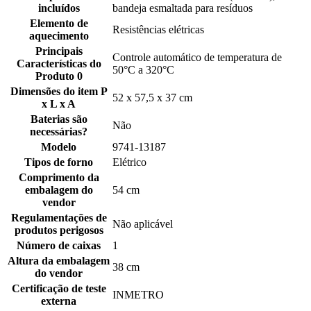
incluídos
bandeja esmaltada para resíduos
Elemento de
Resistências elétricas
aquecimento
Principais
Controle automático de temperatura de
Características do
50°C a 320°C
Produto 0
Dimensões do item P
52 x 57,5 x 37 cm
x L x A
Baterias são
Não
necessárias?
Modelo
9741-13187
Tipos de forno
Elétrico
Comprimento da
embalagem do
54 cm
vendor
Regulamentações de
Não aplicável
produtos perigosos
Número de caixas
1
Altura da embalagem
38 cm
do vendor
Certificação de teste
INMETRO
externa