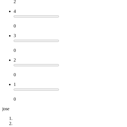
2
4
0
3
0
2
0
1
0
jose