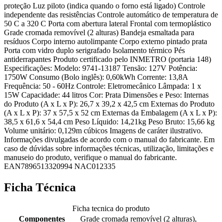
proteção Luz piloto (indica quando o forno está ligado) Controle
independente das resistências Controle automático de temperatura de
50 C a 320 C Porta com abertura lateral Frontal com termoplástico
Grade cromada removível (2 alturas) Bandeja esmaltada para
resíduos Corpo interno autolimpante Corpo externo pintado prata
Porta com vidro duplo serigrafado Isolamento térmico Pés
antiderrapantes Produto certificado pelo INMETRO (portaria 148)
Especificações: Modelo: 9741-13187 Tensão: 127V Potência:
1750W Consumo (Bolo inglês): 0,60kWh Corrente: 13,8A
Frequência: 50 - 60Hz Controle: Eletromecânico Lâmpada: 1 x
15W Capacidade: 44 litros Cor: Prata Dimensões e Peso: Internas
do Produto (A x L x P): 26,7 x 39,2 x 42,5 cm Externas do Produto
(A x L x P): 37 x 57,5 x 52 cm Externas da Embalagem (A x L x P):
38,5 x 61,6 x 54,4 cm Peso Líquido: 14,21kg Peso Bruto: 15,66 kg
Volume unitário: 0,129m cúbicos Imagens de caráter ilustrativo.
Informações divulgadas de acordo com o manual do fabricante. Em
caso de dúvidas sobre informações técnicas, utilização, limitações e
manuseio do produto, verifique o manual do fabricante.
EAN7896513320994 NAC012335
Ficha Técnica
Ficha tecnica do produto
Componentes
Grade cromada removível (2 alturas),