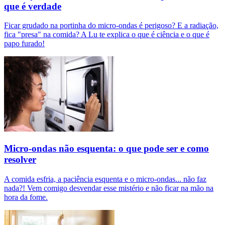
que é verdade
Ficar grudado na portinha do micro-ondas é perigoso? E a radiação,
fica "presa" na comida? A Lu te explica o que é ciência e o que é
papo furado!
Micro-ondas não esquenta: o que pode ser e como
resolver
A comida esfria, a paciência esquenta e o micro-ondas... não faz
nada?! Vem comigo desvendar esse mistério e não ficar na mão na
hora da fome.