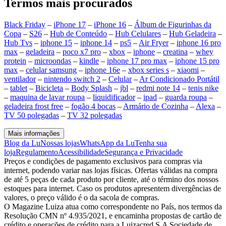
Termos mais procurados
Black Friday
–
iPhone 17
–
iPhone 16
–
Álbum de Figurinhas da
Copa
–
S26
–
Hub de Conteúdo
–
Hub Celulares
–
Hub Geladeira
–
Hub Tvs
–
iphone 15
–
iphone 14
–
ps5
–
Air Fryer
–
iphone 16 pro
max
–
geladeira
–
poco x7 pro
–
xbox
–
iphone
–
creatina
–
whey
protein
–
microondas
–
kindle
–
iphone 17 pro max
–
iphone 15 pro
max
–
celular samsung
–
iphone 16e
–
xbox series s
–
xiaomi
–
ventilador
–
nintendo switch 2
–
Celular
–
Ar Condicionado Portátil
–
tablet
–
Bicicleta
–
Body Splash
–
jbl
–
redmi note 14
–
tenis nike
–
maquina de lavar roupa
–
liquidificador
–
ipad
–
guarda roupa
–
geladeira frost free
–
fogão 4 bocas
–
Armário de Cozinha
–
Alexa
–
TV 50 polegadas
–
TV 32 polegadas
Mais informações
Blog da Lu
Nossas lojas
WhatsApp da Lu
Tenha sua
loja
Regulamento
Acessibilidade
Segurança e Privacidade
Preços e condições de pagamento exclusivos para compras via
internet, podendo variar nas lojas físicas. Ofertas válidas na compra
de até 5 peças de cada produto por cliente, até o término dos nossos
estoques para internet. Caso os produtos apresentem divergências de
valores, o preço válido é o da sacola de compras.
O Magazine Luiza atua como correspondente no País, nos termos da
Resolução CMN nº 4.935/2021, e encaminha propostas de cartão de
crédito e operações de crédito para a Luizacred S.A Sociedade de