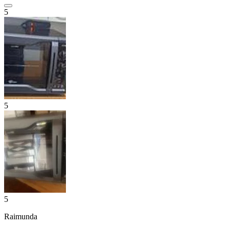
5
5
5
Raimunda