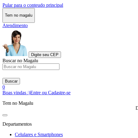
Pular para o conteudo principal
Tem no magalu
Atendimento
Digite seu CEP
Buscar no Magalu
Buscar
0
Boas vindas :)
Entre ou Cadastre-se
Tem no Magalu
D
Departamentos
Celulares e Smartphones