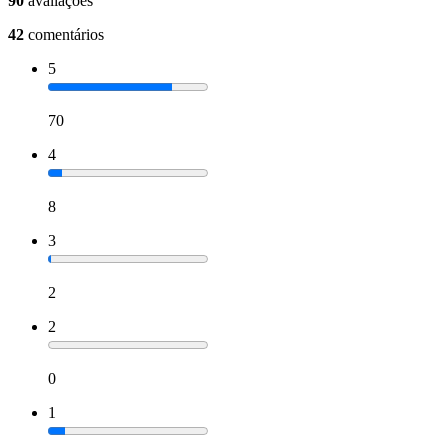
90
avaliações
42
comentários
5
70
4
8
3
2
2
0
1