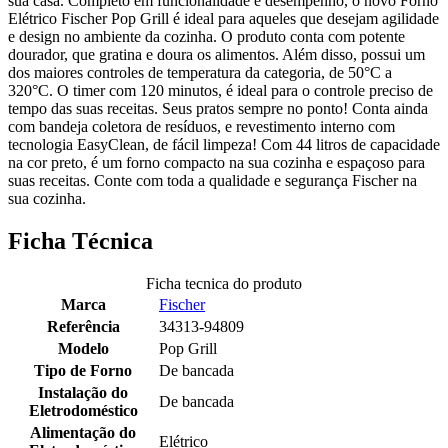
sua casa. Completo em funcionalidade e desempenho, o novo Forno
Elétrico Fischer Pop Grill é ideal para aqueles que desejam agilidade
e design no ambiente da cozinha. O produto conta com potente
dourador, que gratina e doura os alimentos. Além disso, possui um
dos maiores controles de temperatura da categoria, de 50°C a
320°C. O timer com 120 minutos, é ideal para o controle preciso de
tempo das suas receitas. Seus pratos sempre no ponto! Conta ainda
com bandeja coletora de resíduos, e revestimento interno com
tecnologia EasyClean, de fácil limpeza! Com 44 litros de capacidade
na cor preto, é um forno compacto na sua cozinha e espaçoso para
suas receitas. Conte com toda a qualidade e segurança Fischer na
sua cozinha.
Ficha Técnica
Ficha tecnica do produto
Marca
Fischer
Referência
34313-94809
Modelo
Pop Grill
Tipo de Forno
De bancada
Instalação do
De bancada
Eletrodoméstico
Alimentação do
Elétrico