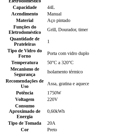
Eletrodoméstico
Capacidade
44L
Acendimento
Manual
Material
Aço pintado
Funções do
Grill, Dourador, timer
Eletrodoméstico
Quantidade de
1
Prateleiras
Tipo de Vidro do
Porta com vidro duplo
Forno
Temperatura
50°C a 320°C
Mecanismo de
Isolamento térmico
Segurança
Recomendações de
Assa, gratina e aquece
Uso
Potência
1750W
Voltagem
220V
Consumo
Aproximado de
0,60kWh
Energia
Tipo de Tomada
20A
Cor
Preto