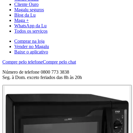
Cliente Ouro
Magalu seguros
Blog da Lu
Maga +
WhatsApp da Lu
Todos os serviços
Comprar na loja
Vender no Magalu
Baixe o aplicativo
Compre pelo telefone
Compre pelo chat
Número de telefone 0800 773 3838
Seg. à Dom. exceto feriados das 8h às 20h