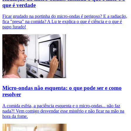
que é verdade
Ficar grudado na portinha do micro-ondas é perigoso? E a radiação,
fica "presa" na comida? A Lu te explica o que é ciência e o que é
papo furado!
Micro-ondas não esquenta: o que pode ser e como
resolver
A comida esfria, a paciência esquenta e o micro-ondas... não faz
nada?! Vem comigo desvendar esse mistério e não ficar na mão na
hora da fome.