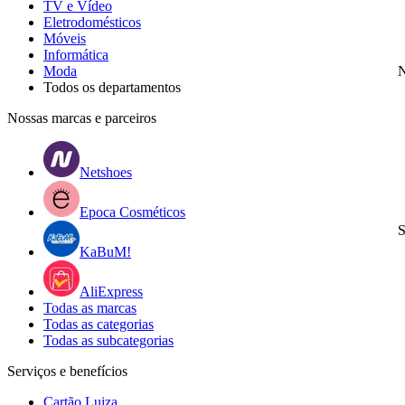
TV e Vídeo
Eletrodomésticos
Móveis
Informática
Moda
N
Todos os departamentos
Nossas marcas e parceiros
Netshoes
Epoca Cosméticos
S
KaBuM!
AliExpress
Todas as marcas
Todas as categorias
Todas as subcategorias
Serviços e benefícios
Cartão Luiza