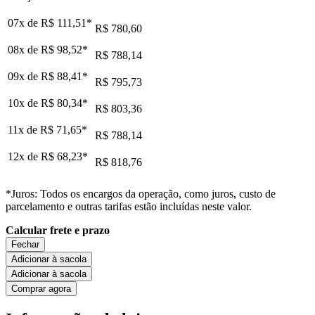
07x de
R$ 111,51
*
R$ 780,60
08x de
R$ 98,52
*
R$ 788,14
09x de
R$ 88,41
*
R$ 795,73
10x de
R$ 80,34
*
R$ 803,36
11x de
R$ 71,65
*
R$ 788,14
12x de
R$ 68,23
*
R$ 818,76
*Juros: Todos os encargos da operação, como juros, custo de
parcelamento e outras tarifas estão incluídas neste valor.
Calcular frete e prazo
Fechar
Adicionar à sacola
Adicionar à sacola
Comprar agora