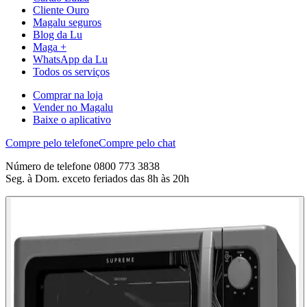
Cliente Ouro
Magalu seguros
Blog da Lu
Maga +
WhatsApp da Lu
Todos os serviços
Comprar na loja
Vender no Magalu
Baixe o aplicativo
Compre pelo telefone
Compre pelo chat
Número de telefone 0800 773 3838
Seg. à Dom. exceto feriados das 8h às 20h