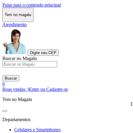
Pular para o conteudo principal
Tem no magalu
Atendimento
Digite seu CEP
Buscar no Magalu
Buscar
0
Boas vindas :)
Entre ou Cadastre-se
Tem no Magalu
D
Departamentos
Celulares e Smartphones