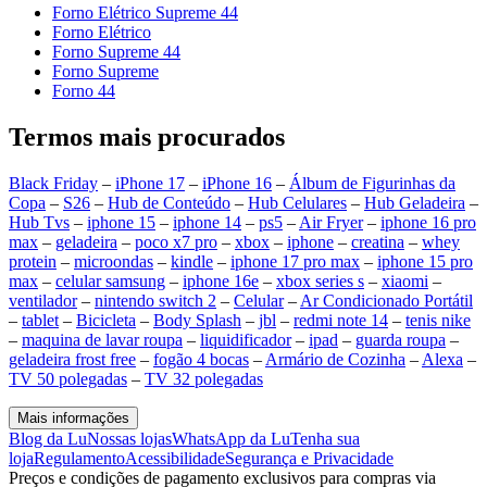
Forno Elétrico Supreme 44
Forno Elétrico
Forno Supreme 44
Forno Supreme
Forno 44
Termos mais procurados
Black Friday
–
iPhone 17
–
iPhone 16
–
Álbum de Figurinhas da
Copa
–
S26
–
Hub de Conteúdo
–
Hub Celulares
–
Hub Geladeira
–
Hub Tvs
–
iphone 15
–
iphone 14
–
ps5
–
Air Fryer
–
iphone 16 pro
max
–
geladeira
–
poco x7 pro
–
xbox
–
iphone
–
creatina
–
whey
protein
–
microondas
–
kindle
–
iphone 17 pro max
–
iphone 15 pro
max
–
celular samsung
–
iphone 16e
–
xbox series s
–
xiaomi
–
ventilador
–
nintendo switch 2
–
Celular
–
Ar Condicionado Portátil
–
tablet
–
Bicicleta
–
Body Splash
–
jbl
–
redmi note 14
–
tenis nike
–
maquina de lavar roupa
–
liquidificador
–
ipad
–
guarda roupa
–
geladeira frost free
–
fogão 4 bocas
–
Armário de Cozinha
–
Alexa
–
TV 50 polegadas
–
TV 32 polegadas
Mais informações
Blog da Lu
Nossas lojas
WhatsApp da Lu
Tenha sua
loja
Regulamento
Acessibilidade
Segurança e Privacidade
Preços e condições de pagamento exclusivos para compras via