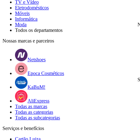
TV e Vídeo
Eletrodomésticos
Móveis
Informática
Moda
N
Todos os departamentos
Nossas marcas e parceiros
Netshoes
Epoca Cosméticos
S
KaBuM!
AliExpress
Todas as marcas
Todas as categorias
Todas as subcategorias
Serviços e benefícios
Cartão Luiza