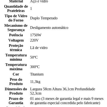
Material
Aço e vidro
Quantidade de
1
Prateleiras
Tipo de Vidro
Duplo Temperado
do Forno
Mecanismo de
Desligamento automático
Segurança
Potência
1750W
Voltagem
220V
Proteção
Lã de vidro
térmica
Temperatura
50ºC
mínima
Temperatura
300ºC
máxima
Cor
Titanium
Peso do
11,3kg
Produto
Dimensões do
Largura 58cm Altura 36,1cm Profundidade
Produto
52,3cm
Prazo de
01 ano (3 meses de garantia legal e mais 9 meses
Garantia
de garantia especial concedida pelo fabricante)