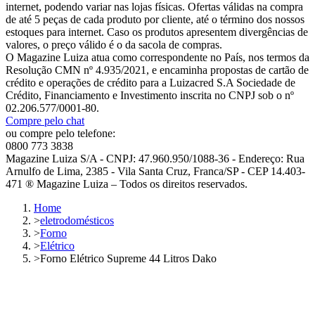
internet, podendo variar nas lojas físicas. Ofertas válidas na compra
de até 5 peças de cada produto por cliente, até o término dos nossos
estoques para internet. Caso os produtos apresentem divergências de
valores, o preço válido é o da sacola de compras.
O Magazine Luiza atua como correspondente no País, nos termos da
Resolução CMN nº 4.935/2021, e encaminha propostas de cartão de
crédito e operações de crédito para a Luizacred S.A Sociedade de
Crédito, Financiamento e Investimento inscrita no CNPJ sob o nº
02.206.577/0001-80.
Compre pelo chat
ou compre pelo telefone:
0800 773 3838
Magazine Luiza S/A - CNPJ: 47.960.950/1088-36 - Endereço: Rua
Arnulfo de Lima, 2385 - Vila Santa Cruz, Franca/SP - CEP 14.403-
471 ® Magazine Luiza – Todos os direitos reservados.
Home
>
eletrodomésticos
>
Forno
>
Elétrico
>
Forno Elétrico Supreme 44 Litros Dako