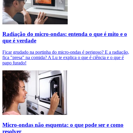
Radiação do micro-ondas: entenda o que é mito e o
que é verdade
Ficar grudado na portinha do micro-ondas é perigoso? E a radiação,
fica "presa" na comida? A Lu te explica o que é ciência e o que é
papo furado!
Micro-ondas não esquenta: o que pode ser e como
resolver