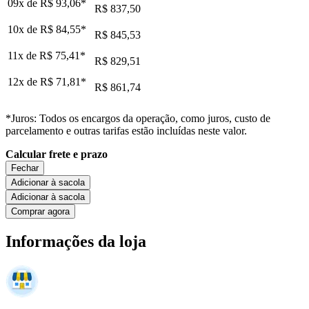
09x de
R$ 93,06
*
R$ 837,50
10x de
R$ 84,55
*
R$ 845,53
11x de
R$ 75,41
*
R$ 829,51
12x de
R$ 71,81
*
R$ 861,74
*Juros: Todos os encargos da operação, como juros, custo de
parcelamento e outras tarifas estão incluídas neste valor.
Calcular frete e prazo
Fechar
Adicionar à sacola
Adicionar à sacola
Comprar agora
Informações da loja