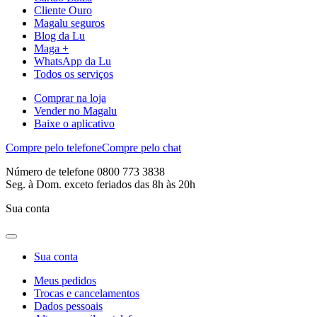
Cliente Ouro
Magalu seguros
Blog da Lu
Maga +
WhatsApp da Lu
Todos os serviços
Comprar na loja
Vender no Magalu
Baixe o aplicativo
Compre pelo telefone
Compre pelo chat
Número de telefone 0800 773 3838
Seg. à Dom. exceto feriados das 8h às 20h
Sua conta
Sua conta
Meus pedidos
Trocas e cancelamentos
Dados pessoais