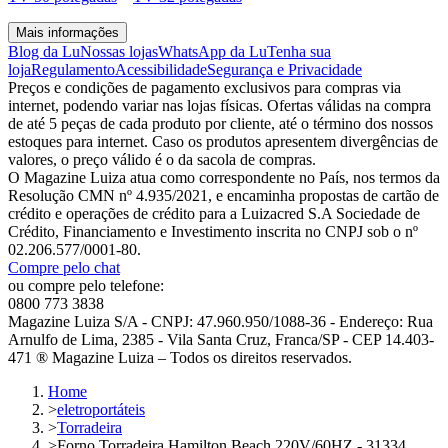
Mais informações
Blog da Lu
Nossas lojas
WhatsApp da Lu
Tenha sua
loja
Regulamento
Acessibilidade
Segurança e Privacidade
Preços e condições de pagamento exclusivos para compras via
internet, podendo variar nas lojas físicas. Ofertas válidas na compra
de até 5 peças de cada produto por cliente, até o término dos nossos
estoques para internet. Caso os produtos apresentem divergências de
valores, o preço válido é o da sacola de compras.
O Magazine Luiza atua como correspondente no País, nos termos da
Resolução CMN nº 4.935/2021, e encaminha propostas de cartão de
crédito e operações de crédito para a Luizacred S.A Sociedade de
Crédito, Financiamento e Investimento inscrita no CNPJ sob o nº
02.206.577/0001-80.
Compre pelo chat
ou compre pelo telefone:
0800 773 3838
Magazine Luiza S/A - CNPJ: 47.960.950/1088-36 - Endereço: Rua
Arnulfo de Lima, 2385 - Vila Santa Cruz, Franca/SP - CEP 14.403-
471 ® Magazine Luiza – Todos os direitos reservados.
Home
>
eletroportáteis
>
Torradeira
>
Forno Torradeira Hamilton Beach 220V/60HZ - 31334