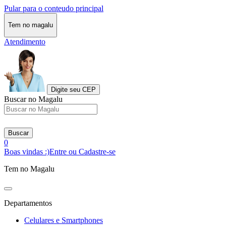
Pular para o conteudo principal
Tem no magalu
Atendimento
Digite seu CEP
Buscar no Magalu
Buscar
0
Boas vindas :)
Entre ou Cadastre-se
Tem no Magalu
Departamentos
Celulares e Smartphones