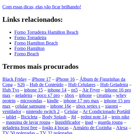
Com essas dicas, elas vão ficar brilhando!
Links relacionados:
Forno Torradeira Hamilton Beach
Forno Torradeira
Forno Hamilton Beach
Forno Hamilton
Forno Beach
Termos mais procurados
Black Friday
–
iPhone 17
–
iPhone 16
–
Álbum de Figurinhas da
Copa
–
S26
–
Hub de Conteúdo
–
Hub Celulares
–
Hub Geladeira
–
Hub Tvs
–
iphone 15
–
iphone 14
–
ps5
–
Air Fryer
–
iphone 16 pro
max
–
geladeira
–
poco x7 pro
–
xbox
–
iphone
–
creatina
–
whey
protein
–
microondas
–
kindle
–
iphone 17 pro max
–
iphone 15 pro
max
–
celular samsung
–
iphone 16e
–
xbox series s
–
xiaomi
–
ventilador
–
nintendo switch 2
–
Celular
–
Ar Condicionado Portátil
–
tablet
–
Bicicleta
–
Body Splash
–
jbl
–
redmi note 14
–
tenis nike
–
maquina de lavar roupa
–
liquidificador
–
ipad
–
guarda roupa
–
geladeira frost free
–
fogão 4 bocas
–
Armário de Cozinha
–
Alexa
–
TV 50 polegadas
–
TV 32 polegadas