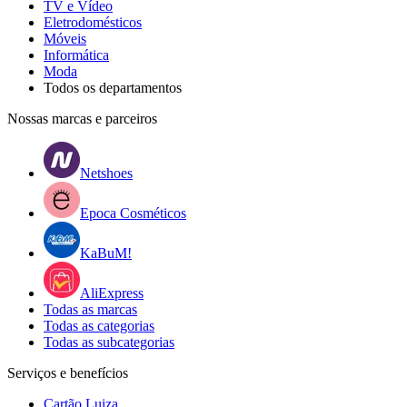
TV e Vídeo
Eletrodomésticos
Móveis
Informática
Moda
Todos os departamentos
Nossas marcas e parceiros
Netshoes
Epoca Cosméticos
KaBuM!
AliExpress
Todas as marcas
Todas as categorias
Todas as subcategorias
Serviços e benefícios
Cartão Luiza