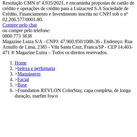
Resolução CMN nº 4.935/2021, e encaminha propostas de cartão de
crédito e operações de crédito para a Luizacred S.A Sociedade de
Crédito, Financiamento e Investimento inscrita no CNPJ sob o nº
02.206.577/0001-80.
Compre pelo chat
ou compre pelo telefone:
0800 773 3838
Magazine Luiza S/A - CNPJ: 47.960.950/1088-36 - Endereço: Rua
Arnulfo de Lima, 2385 - Vila Santa Cruz, Franca/SP - CEP 14.403-
471 ® Magazine Luiza – Todos os direitos reservados.
Home
>
beleza e perfumaria
>
Maquiagem
>
Facial
>
Base
>
Foundation REVLON ColorStay, capa completa, de longa
duração, marfim fosco