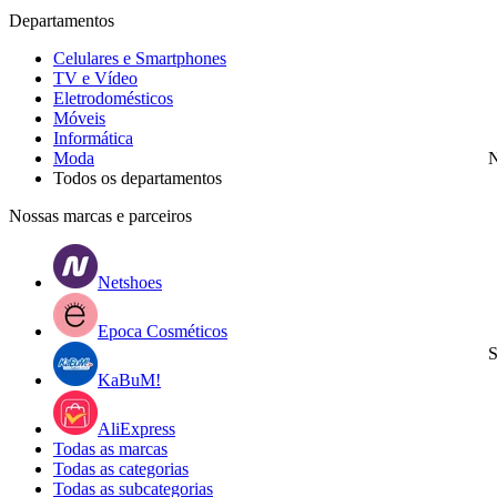
Departamentos
Celulares e Smartphones
TV e Vídeo
Eletrodomésticos
Móveis
Informática
Moda
N
Todos os departamentos
Nossas marcas e parceiros
Netshoes
Epoca Cosméticos
S
KaBuM!
AliExpress
Todas as marcas
Todas as categorias
Todas as subcategorias