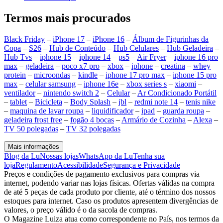
Termos mais procurados
Black Friday
–
iPhone 17
–
iPhone 16
–
Álbum de Figurinhas da
Copa
–
S26
–
Hub de Conteúdo
–
Hub Celulares
–
Hub Geladeira
–
Hub Tvs
–
iphone 15
–
iphone 14
–
ps5
–
Air Fryer
–
iphone 16 pro
max
–
geladeira
–
poco x7 pro
–
xbox
–
iphone
–
creatina
–
whey
protein
–
microondas
–
kindle
–
iphone 17 pro max
–
iphone 15 pro
max
–
celular samsung
–
iphone 16e
–
xbox series s
–
xiaomi
–
ventilador
–
nintendo switch 2
–
Celular
–
Ar Condicionado Portátil
–
tablet
–
Bicicleta
–
Body Splash
–
jbl
–
redmi note 14
–
tenis nike
–
maquina de lavar roupa
–
liquidificador
–
ipad
–
guarda roupa
–
geladeira frost free
–
fogão 4 bocas
–
Armário de Cozinha
–
Alexa
–
TV 50 polegadas
–
TV 32 polegadas
Mais informações
Blog da Lu
Nossas lojas
WhatsApp da Lu
Tenha sua
loja
Regulamento
Acessibilidade
Segurança e Privacidade
Preços e condições de pagamento exclusivos para compras via
internet, podendo variar nas lojas físicas. Ofertas válidas na compra
de até 5 peças de cada produto por cliente, até o término dos nossos
estoques para internet. Caso os produtos apresentem divergências de
valores, o preço válido é o da sacola de compras.
O Magazine Luiza atua como correspondente no País, nos termos da