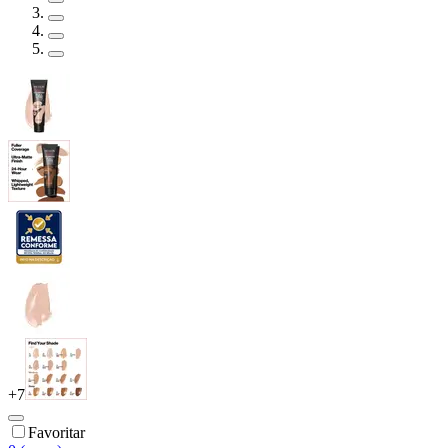
+
7
Favoritar