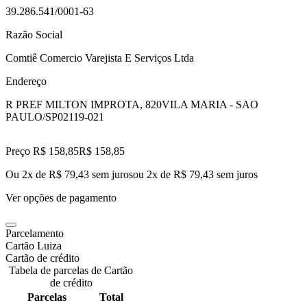
39.286.541/0001-63
Razão Social
Comtiê Comercio Varejista E Serviços Ltda
Endereço
R PREF MILTON IMPROTA, 820
VILA MARIA - SAO
PAULO/SP
02119-021
Preço R$ 158,85
R$
158
,
85
Ou 2x de R$ 79,43 sem juros
ou
2
x de
R$ 79,43
sem juros
Ver opções de pagamento
Parcelamento
Cartão Luiza
Cartão de crédito
Tabela de parcelas de Cartão
de crédito
Parcelas
Total