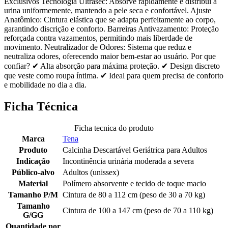
Exclusivos Tecnologia Ultrasec: Absorve rapidamente e distribui a
urina uniformemente, mantendo a pele seca e confortável. Ajuste
Anatômico: Cintura elástica que se adapta perfeitamente ao corpo,
garantindo discrição e conforto. Barreiras Antivazamento: Proteção
reforçada contra vazamentos, permitindo mais liberdade de
movimento. Neutralizador de Odores: Sistema que reduz e
neutraliza odores, oferecendo maior bem-estar ao usuário. Por que
confiar? ✔ Alta absorção para máxima proteção. ✔ Design discreto
que veste como roupa íntima. ✔ Ideal para quem precisa de conforto
e mobilidade no dia a dia.
Ficha Técnica
Ficha tecnica do produto
Marca
Tena
Produto
Calcinha Descartável Geriátrica para Adultos
Indicação
Incontinência urinária moderada a severa
Público-alvo
Adultos (unissex)
Material
Polímero absorvente e tecido de toque macio
Tamanho P/M
Cintura de 80 a 112 cm (peso de 30 a 70 kg)
Tamanho
Cintura de 100 a 147 cm (peso de 70 a 110 kg)
G/GG
Quantidade por