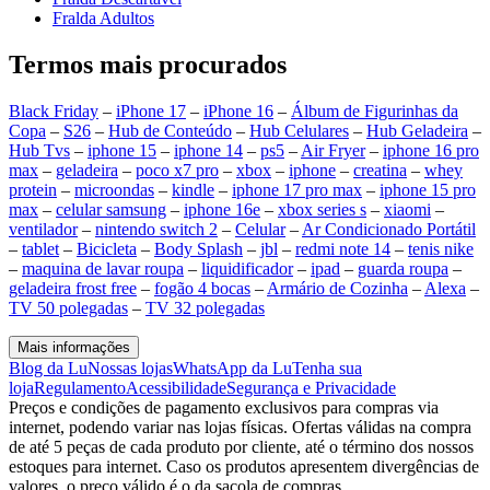
Fralda Adultos
Termos mais procurados
Black Friday
–
iPhone 17
–
iPhone 16
–
Álbum de Figurinhas da
Copa
–
S26
–
Hub de Conteúdo
–
Hub Celulares
–
Hub Geladeira
–
Hub Tvs
–
iphone 15
–
iphone 14
–
ps5
–
Air Fryer
–
iphone 16 pro
max
–
geladeira
–
poco x7 pro
–
xbox
–
iphone
–
creatina
–
whey
protein
–
microondas
–
kindle
–
iphone 17 pro max
–
iphone 15 pro
max
–
celular samsung
–
iphone 16e
–
xbox series s
–
xiaomi
–
ventilador
–
nintendo switch 2
–
Celular
–
Ar Condicionado Portátil
–
tablet
–
Bicicleta
–
Body Splash
–
jbl
–
redmi note 14
–
tenis nike
–
maquina de lavar roupa
–
liquidificador
–
ipad
–
guarda roupa
–
geladeira frost free
–
fogão 4 bocas
–
Armário de Cozinha
–
Alexa
–
TV 50 polegadas
–
TV 32 polegadas
Mais informações
Blog da Lu
Nossas lojas
WhatsApp da Lu
Tenha sua
loja
Regulamento
Acessibilidade
Segurança e Privacidade
Preços e condições de pagamento exclusivos para compras via
internet, podendo variar nas lojas físicas. Ofertas válidas na compra
de até 5 peças de cada produto por cliente, até o término dos nossos
estoques para internet. Caso os produtos apresentem divergências de
valores, o preço válido é o da sacola de compras.