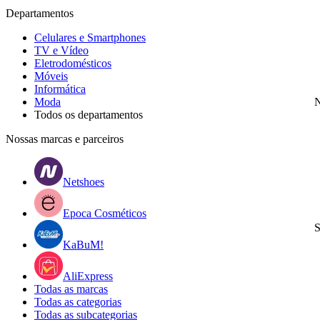
Departamentos
Celulares e Smartphones
TV e Vídeo
Eletrodomésticos
Móveis
Informática
Moda
N
Todos os departamentos
Nossas marcas e parceiros
Netshoes
Epoca Cosméticos
S
KaBuM!
AliExpress
Todas as marcas
Todas as categorias
Todas as subcategorias