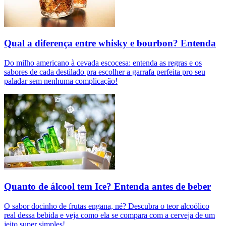
Qual a diferença entre whisky e bourbon? Entenda
Do milho americano à cevada escocesa: entenda as regras e os
sabores de cada destilado pra escolher a garrafa perfeita pro seu
paladar sem nenhuma complicação!
Quanto de álcool tem Ice? Entenda antes de beber
O sabor docinho de frutas engana, né? Descubra o teor alcoólico
real dessa bebida e veja como ela se compara com a cerveja de um
jeito super simples!