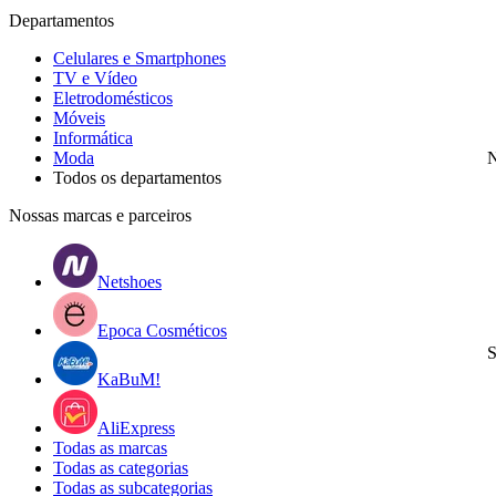
Departamentos
Celulares e Smartphones
TV e Vídeo
Eletrodomésticos
Móveis
Informática
Moda
N
Todos os departamentos
Nossas marcas e parceiros
Netshoes
Epoca Cosméticos
S
KaBuM!
AliExpress
Todas as marcas
Todas as categorias
Todas as subcategorias