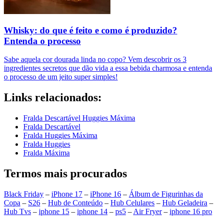
Whisky: do que é feito e como é produzido?
Entenda o processo
Sabe aquela cor dourada linda no copo? Vem descobrir os 3
ingredientes secretos que dão vida a essa bebida charmosa e entenda
o processo de um jeito super simples!
Links relacionados:
Fralda Descartável Huggies Máxima
Fralda Descartável
Fralda Huggies Máxima
Fralda Huggies
Fralda Máxima
Termos mais procurados
Black Friday
–
iPhone 17
–
iPhone 16
–
Álbum de Figurinhas da
Copa
–
S26
–
Hub de Conteúdo
–
Hub Celulares
–
Hub Geladeira
–
Hub Tvs
–
iphone 15
–
iphone 14
–
ps5
–
Air Fryer
–
iphone 16 pro