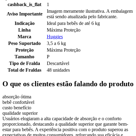
cashback_is_flat
1
Imagem meramente ilustrativa. A embalagem
Aviso Importante
está sendo atualizada pelo fabricante.
Indicação
Ideal para bebês de até 6 kg
Linha
Máxima Proteção
Marca
Huggies
Peso Suportado
3,5 a 6 kg
Proteção
Máxima Proteção
Tamanho
P
Tipo de Fralda
Descartável
Total de Fraldas
48 unidades
O que os clientes estão falando do produto
absorção ótima
bebê confortável
custo benefício
qualidade superior
Usuários elogiaram a alta capacidade de absorção e o conforto
proporcionado, destacando a qualidade superior que garante bem-
estar para bebês. A experiência positiva com o produto superou as
expectativas de muitos consumidores, reforçando sua eficácia e