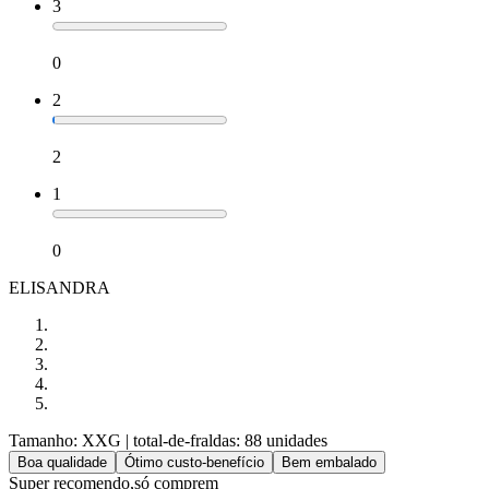
3
0
2
2
1
0
ELISANDRA
Tamanho: XXG
| total-de-fraldas: 88 unidades
Boa qualidade
Ótimo custo-benefício
Bem embalado
Super recomendo,só comprem