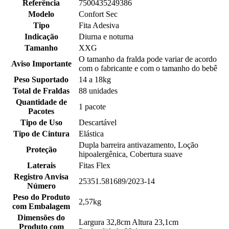
Referência
7500435249386
Modelo
Confort Sec
Tipo
Fita Adesiva
Indicação
Diurna e noturna
Tamanho
XXG
O tamanho da fralda pode variar de acordo
Aviso Importante
com o fabricante e com o tamanho do bebê
Peso Suportado
14 a 18kg
Total de Fraldas
88 unidades
Quantidade de
1 pacote
Pacotes
Tipo de Uso
Descartável
Tipo de Cintura
Elástica
Dupla barreira antivazamento, Loção
Proteção
hipoalergênica, Cobertura suave
Laterais
Fitas Flex
Registro Anvisa
25351.581689/2023-14
Número
Peso do Produto
2,57kg
com Embalagem
Dimensões do
Largura 32,8cm Altura 23,1cm
Produto com