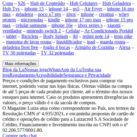
Copa
–
S26
–
Hub de Conteúdo
–
Hub Celulares
–
Hub Geladeira
–
Hub Tvs
–
iphone 15
–
iphone 14
–
ps5
–
Air Fryer
–
iphone 16 pro
max
–
geladeira
–
poco x7 pro
–
xbox
–
iphone
–
creatina
–
whey
protein
–
microondas
–
kindle
–
iphone 17 pro max
–
iphone 15 pro
max
–
celular samsung
–
iphone 16e
–
xbox series s
–
xiaomi
–
ventilador
–
nintendo switch 2
–
Celular
–
Ar Condicionado Portátil
–
tablet
–
Bicicleta
–
Body Splash
–
jbl
–
redmi note 14
–
tenis nike
–
maquina de lavar roupa
–
liquidificador
–
ipad
–
guarda roupa
–
geladeira frost free
–
fogão 4 bocas
–
Armário de Cozinha
–
Alexa
–
TV 50 polegadas
–
TV 32 polegadas
Mais informações
Blog da Lu
Nossas lojas
WhatsApp da Lu
Tenha sua
loja
Regulamento
Acessibilidade
Segurança e Privacidade
Preços e condições de pagamento exclusivos para compras via
internet, podendo variar nas lojas físicas. Ofertas válidas na compra
de até 5 peças de cada produto por cliente, até o término dos nossos
estoques para internet. Caso os produtos apresentem divergências de
valores, o preço válido é o da sacola de compras.
O Magazine Luiza atua como correspondente no País, nos termos da
Resolução CMN nº 4.935/2021, e encaminha propostas de cartão de
crédito e operações de crédito para a Luizacred S.A Sociedade de
Crédito, Financiamento e Investimento inscrita no CNPJ sob o nº
02.206.577/0001-80.
Compre pelo chat