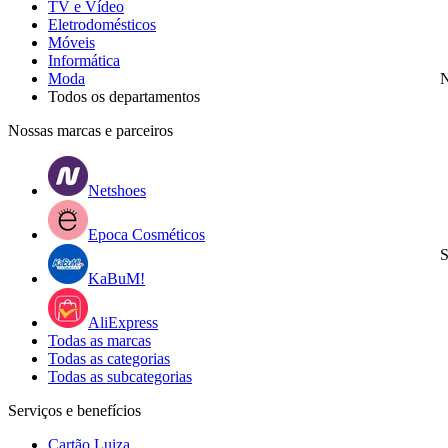
TV e Vídeo
Eletrodomésticos
Móveis
Informática
Moda
N
Todos os departamentos
Nossas marcas e parceiros
Netshoes
Epoca Cosméticos
S
KaBuM!
AliExpress
Todas as marcas
Todas as categorias
Todas as subcategorias
Serviços e benefícios
Cartão Luiza