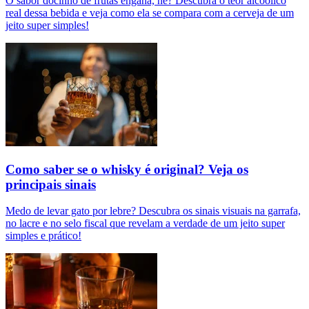
O sabor docinho de frutas engana, né? Descubra o teor alcoólico
real dessa bebida e veja como ela se compara com a cerveja de um
jeito super simples!
Como saber se o whisky é original? Veja os
principais sinais
Medo de levar gato por lebre? Descubra os sinais visuais na garrafa,
no lacre e no selo fiscal que revelam a verdade de um jeito super
simples e prático!