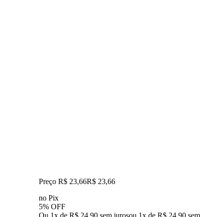
Preço R$ 23,66
R$
23
,
66
no Pix
5% OFF
Ou 1x de R$ 24,90 sem juros
ou
1
x de
R$ 24,90
sem