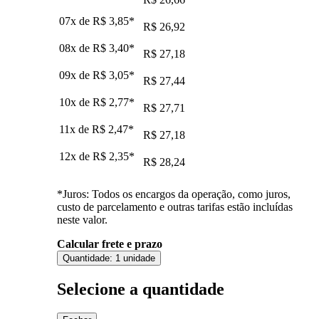
07x de
R$ 3,85
*
R$ 26,92
08x de
R$ 3,40
*
R$ 27,18
09x de
R$ 3,05
*
R$ 27,44
10x de
R$ 2,77
*
R$ 27,71
11x de
R$ 2,47
*
R$ 27,18
12x de
R$ 2,35
*
R$ 28,24
*Juros: Todos os encargos da operação, como juros,
custo de parcelamento e outras tarifas estão incluídas
neste valor.
Calcular frete e prazo
Quantidade:
1 unidade
Selecione a quantidade