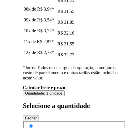
R$ 31,25
08x de
R$ 3,94
*
R$ 31,55
09x de
R$ 3,54
*
R$ 31,85
10x de
R$ 3,22
*
R$ 32,16
11x de
R$ 2,87
*
R$ 31,55
12x de
R$ 2,73
*
R$ 32,77
*Juros: Todos os encargos da operação, como juros,
custo de parcelamento e outras tarifas estão incluídas
neste valor.
Calcular frete e prazo
Quantidade:
1 unidade
Selecione a quantidade
Fechar