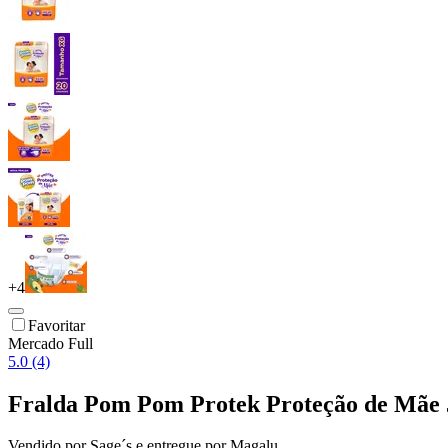
+
4
Favoritar
Mercado Full
5.0 (4)
Fralda Pom Pom Protek Proteção de Mã
Vendido por
Sage´s
e entregue por
Magalu