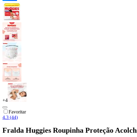
+
4
Favoritar
4.3 (44)
Fralda Huggies Roupinha Proteção Acolc