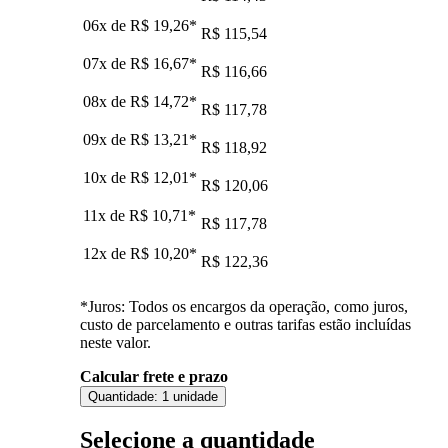
06x de
R$ 19,26
*
R$ 115,54
07x de
R$ 16,67
*
R$ 116,66
08x de
R$ 14,72
*
R$ 117,78
09x de
R$ 13,21
*
R$ 118,92
10x de
R$ 12,01
*
R$ 120,06
11x de
R$ 10,71
*
R$ 117,78
12x de
R$ 10,20
*
R$ 122,36
*Juros: Todos os encargos da operação, como juros,
custo de parcelamento e outras tarifas estão incluídas
neste valor.
Calcular frete e prazo
Quantidade:
1 unidade
Selecione a quantidade