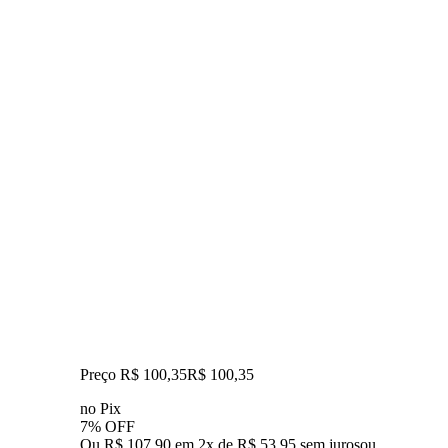
Preço R$ 100,35
R$
100
,
35
no Pix
7% OFF
Ou R$ 107,90 em 2x de R$ 53,95 sem juros
ou