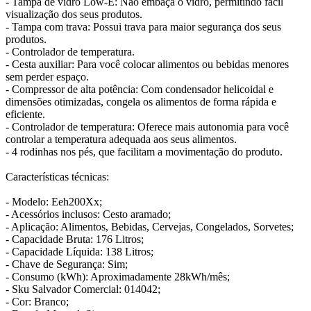
- Tampa de vidro Low-E: Não embaça o vidro, permitindo fácil
visualização dos seus produtos.
- Tampa com trava: Possui trava para maior segurança dos seus
produtos.
- Controlador de temperatura.
- Cesta auxiliar: Para você colocar alimentos ou bebidas menores
sem perder espaço.
- Compressor de alta potência: Com condensador helicoidal e
dimensões otimizadas, congela os alimentos de forma rápida e
eficiente.
- Controlador de temperatura: Oferece mais autonomia para você
controlar a temperatura adequada aos seus alimentos.
- 4 rodinhas nos pés, que facilitam a movimentação do produto.
Características técnicas:
- Modelo: Eeh200Xx;
- Acessórios inclusos: Cesto aramado;
- Aplicação: Alimentos, Bebidas, Cervejas, Congelados, Sorvetes;
- Capacidade Bruta: 176 Litros;
- Capacidade Líquida: 138 Litros;
- Chave de Segurança: Sim;
- Consumo (kWh): Aproximadamente 28kWh/mês;
- Sku Salvador Comercial: 014042;
- Cor: Branco;