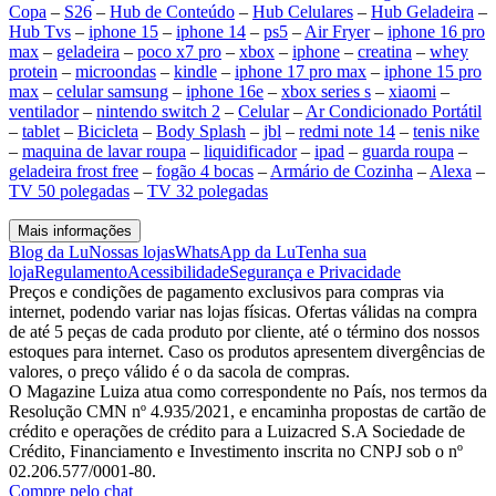
Copa
–
S26
–
Hub de Conteúdo
–
Hub Celulares
–
Hub Geladeira
–
Hub Tvs
–
iphone 15
–
iphone 14
–
ps5
–
Air Fryer
–
iphone 16 pro
max
–
geladeira
–
poco x7 pro
–
xbox
–
iphone
–
creatina
–
whey
protein
–
microondas
–
kindle
–
iphone 17 pro max
–
iphone 15 pro
max
–
celular samsung
–
iphone 16e
–
xbox series s
–
xiaomi
–
ventilador
–
nintendo switch 2
–
Celular
–
Ar Condicionado Portátil
–
tablet
–
Bicicleta
–
Body Splash
–
jbl
–
redmi note 14
–
tenis nike
–
maquina de lavar roupa
–
liquidificador
–
ipad
–
guarda roupa
–
geladeira frost free
–
fogão 4 bocas
–
Armário de Cozinha
–
Alexa
–
TV 50 polegadas
–
TV 32 polegadas
Mais informações
Blog da Lu
Nossas lojas
WhatsApp da Lu
Tenha sua
loja
Regulamento
Acessibilidade
Segurança e Privacidade
Preços e condições de pagamento exclusivos para compras via
internet, podendo variar nas lojas físicas. Ofertas válidas na compra
de até 5 peças de cada produto por cliente, até o término dos nossos
estoques para internet. Caso os produtos apresentem divergências de
valores, o preço válido é o da sacola de compras.
O Magazine Luiza atua como correspondente no País, nos termos da
Resolução CMN nº 4.935/2021, e encaminha propostas de cartão de
crédito e operações de crédito para a Luizacred S.A Sociedade de
Crédito, Financiamento e Investimento inscrita no CNPJ sob o nº
02.206.577/0001-80.
Compre pelo chat