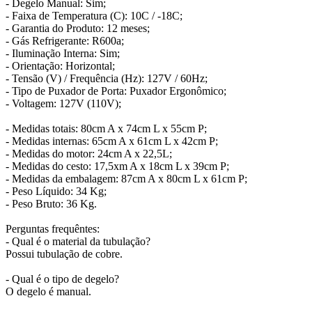
- Degelo Manual: Sim;
- Faixa de Temperatura (C): 10C / -18C;
- Garantia do Produto: 12 meses;
- Gás Refrigerante: R600a;
- Iluminação Interna: Sim;
- Orientação: Horizontal;
- Tensão (V) / Frequência (Hz): 127V / 60Hz;
- Tipo de Puxador de Porta: Puxador Ergonômico;
- Voltagem: 127V (110V);
- Medidas totais: 80cm A x 74cm L x 55cm P;
- Medidas internas: 65cm A x 61cm L x 42cm P;
- Medidas do motor: 24cm A x 22,5L;
- Medidas do cesto: 17,5xm A x 18cm L x 39cm P;
- Medidas da embalagem: 87cm A x 80cm L x 61cm P;
- Peso Líquido: 34 Kg;
- Peso Bruto: 36 Kg.
Perguntas frequêntes:
- Qual é o material da tubulação?
Possui tubulação de cobre.
- Qual é o tipo de degelo?
O degelo é manual.