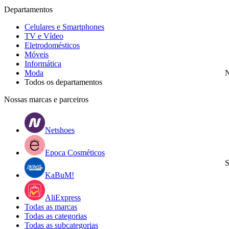
Departamentos
Celulares e Smartphones
TV e Vídeo
Eletrodomésticos
Móveis
Informática
Moda
N
Todos os departamentos
Nossas marcas e parceiros
Netshoes
Epoca Cosméticos
S
KaBuM!
AliExpress
Todas as marcas
Todas as categorias
Todas as subcategorias