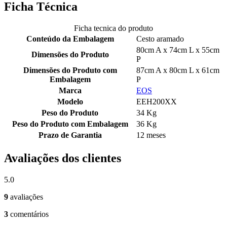
Ficha Técnica
Ficha tecnica do produto
Conteúdo da Embalagem
Cesto aramado
80cm A x 74cm L x 55cm
Dimensões do Produto
P
Dimensões do Produto com
87cm A x 80cm L x 61cm
Embalagem
P
Marca
EOS
Modelo
EEH200XX
Peso do Produto
34 Kg
Peso do Produto com Embalagem
36 Kg
Prazo de Garantia
12 meses
Avaliações dos clientes
5.0
9
avaliações
3
comentários