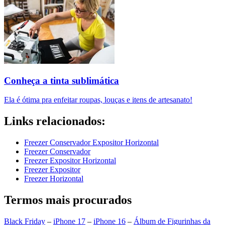
Conheça a tinta sublimática
Ela é ótima pra enfeitar roupas, louças e itens de artesanato!
Links relacionados:
Freezer Conservador Expositor Horizontal
Freezer Conservador
Freezer Expositor Horizontal
Freezer Expositor
Freezer Horizontal
Termos mais procurados
Black Friday
–
iPhone 17
–
iPhone 16
–
Álbum de Figurinhas da