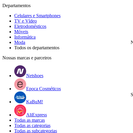
Departamentos
Celulares e Smartphones
TV e Vídeo
Eletrodomésticos
Móveis
Informática
Moda
N
Todos os departamentos
Nossas marcas e parceiros
Netshoes
Epoca Cosméticos
S
KaBuM!
AliExpress
Todas as marcas
Todas as categorias
Todas as subcategorias