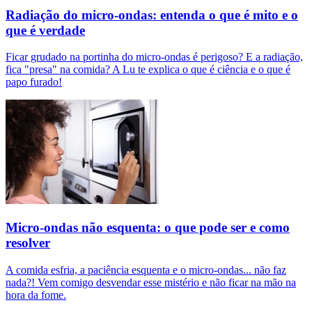
Radiação do micro-ondas: entenda o que é mito e o
que é verdade
Ficar grudado na portinha do micro-ondas é perigoso? E a radiação,
fica "presa" na comida? A Lu te explica o que é ciência e o que é
papo furado!
Micro-ondas não esquenta: o que pode ser e como
resolver
A comida esfria, a paciência esquenta e o micro-ondas... não faz
nada?! Vem comigo desvendar esse mistério e não ficar na mão na
hora da fome.