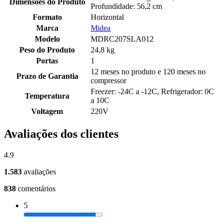
Dimensões do Produto
Profundidade: 56,2 cm
Formato
Horizontal
Marca
Midea
Modelo
MDRC207SLA012
Peso do Produto
24,8 kg
Portas
1
12 meses no produto e 120 meses no
Prazo de Garantia
compressor
Freezer: -24C a -12C, Refrigerador: 0C
Temperatura
a 10C
Voltagem
220V
Avaliações dos clientes
4.9
1.583
avaliações
838
comentários
5