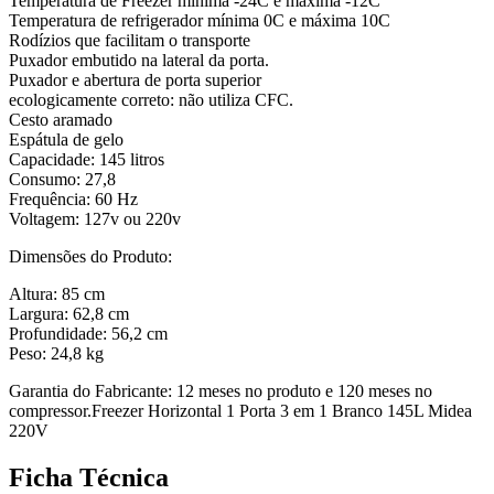
Temperatura de Freezer mínima -24C e máxima -12C
Temperatura de refrigerador mínima 0C e máxima 10C
Rodízios que facilitam o transporte
Puxador embutido na lateral da porta.
Puxador e abertura de porta superior
ecologicamente correto: não utiliza CFC.
Cesto aramado
Espátula de gelo
Capacidade: 145 litros
Consumo: 27,8
Frequência: 60 Hz
Voltagem: 127v ou 220v
Dimensões do Produto:
Altura: 85 cm
Largura: 62,8 cm
Profundidade: 56,2 cm
Peso: 24,8 kg
Garantia do Fabricante: 12 meses no produto e 120 meses no
compressor.Freezer Horizontal 1 Porta 3 em 1 Branco 145L Midea
220V
Ficha Técnica