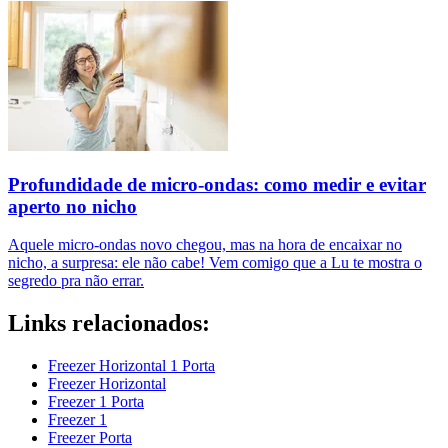
Profundidade de micro-ondas: como medir e evitar
aperto no nicho
Aquele micro-ondas novo chegou, mas na hora de encaixar no
nicho, a surpresa: ele não cabe! Vem comigo que a Lu te mostra o
segredo pra não errar.
Links relacionados:
Freezer Horizontal 1 Porta
Freezer Horizontal
Freezer 1 Porta
Freezer 1
Freezer Porta