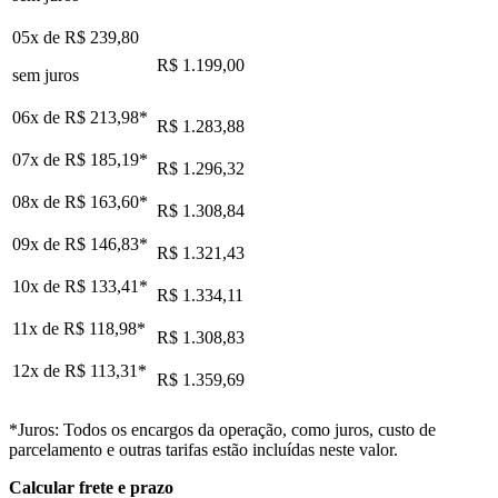
05x de
R$ 239,80
R$ 1.199,00
sem juros
06x de
R$ 213,98
*
R$ 1.283,88
07x de
R$ 185,19
*
R$ 1.296,32
08x de
R$ 163,60
*
R$ 1.308,84
09x de
R$ 146,83
*
R$ 1.321,43
10x de
R$ 133,41
*
R$ 1.334,11
11x de
R$ 118,98
*
R$ 1.308,83
12x de
R$ 113,31
*
R$ 1.359,69
*Juros: Todos os encargos da operação, como juros, custo de
parcelamento e outras tarifas estão incluídas neste valor.
Calcular frete e prazo