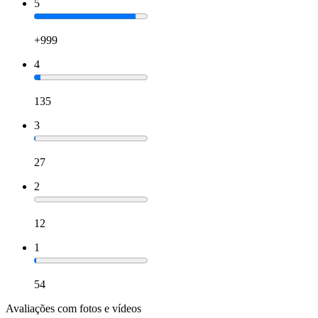
5
+999
4
135
3
27
2
12
1
54
Avaliações com fotos e vídeos