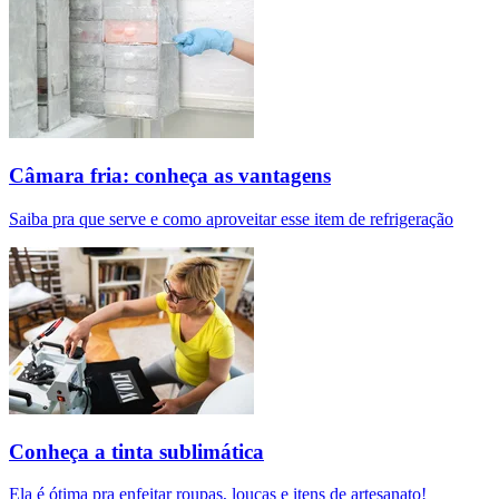
Câmara fria: conheça as vantagens
Saiba pra que serve e como aproveitar esse item de refrigeração
Conheça a tinta sublimática
Ela é ótima pra enfeitar roupas, louças e itens de artesanato!