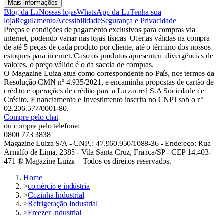
Mais informações
Blog da Lu
Nossas lojas
WhatsApp da Lu
Tenha sua
loja
Regulamento
Acessibilidade
Segurança e Privacidade
Preços e condições de pagamento exclusivos para compras via
internet, podendo variar nas lojas físicas. Ofertas válidas na compra
de até 5 peças de cada produto por cliente, até o término dos nossos
estoques para internet. Caso os produtos apresentem divergências de
valores, o preço válido é o da sacola de compras.
O Magazine Luiza atua como correspondente no País, nos termos da
Resolução CMN nº 4.935/2021, e encaminha propostas de cartão de
crédito e operações de crédito para a Luizacred S.A Sociedade de
Crédito, Financiamento e Investimento inscrita no CNPJ sob o nº
02.206.577/0001-80.
Compre pelo chat
ou compre pelo telefone:
0800 773 3838
Magazine Luiza S/A - CNPJ: 47.960.950/1088-36 - Endereço: Rua
Arnulfo de Lima, 2385 - Vila Santa Cruz, Franca/SP - CEP 14.403-
471 ® Magazine Luiza – Todos os direitos reservados.
Home
>
comércio e indústria
>
Cozinha Industrial
>
Refrigeração Industrial
>
Freezer Industrial