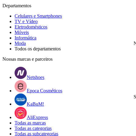
Departamentos
Celulares e Smartphones
TV e Vídeo
Eletrodomésticos
Móveis
Informática
Moda
N
Todos os departamentos
Nossas marcas e parceiros
Netshoes
Epoca Cosméticos
S
KaBuM!
AliExpress
Todas as marcas
Todas as categorias
Todas as subcategorias