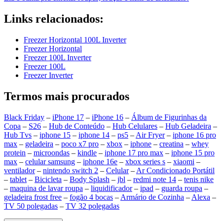
Links relacionados:
Freezer Horizontal 100L Inverter
Freezer Horizontal
Freezer 100L Inverter
Freezer 100L
Freezer Inverter
Termos mais procurados
Black Friday
–
iPhone 17
–
iPhone 16
–
Álbum de Figurinhas da
Copa
–
S26
–
Hub de Conteúdo
–
Hub Celulares
–
Hub Geladeira
–
Hub Tvs
–
iphone 15
–
iphone 14
–
ps5
–
Air Fryer
–
iphone 16 pro
max
–
geladeira
–
poco x7 pro
–
xbox
–
iphone
–
creatina
–
whey
protein
–
microondas
–
kindle
–
iphone 17 pro max
–
iphone 15 pro
max
–
celular samsung
–
iphone 16e
–
xbox series s
–
xiaomi
–
ventilador
–
nintendo switch 2
–
Celular
–
Ar Condicionado Portátil
–
tablet
–
Bicicleta
–
Body Splash
–
jbl
–
redmi note 14
–
tenis nike
–
maquina de lavar roupa
–
liquidificador
–
ipad
–
guarda roupa
–
geladeira frost free
–
fogão 4 bocas
–
Armário de Cozinha
–
Alexa
–
TV 50 polegadas
–
TV 32 polegadas