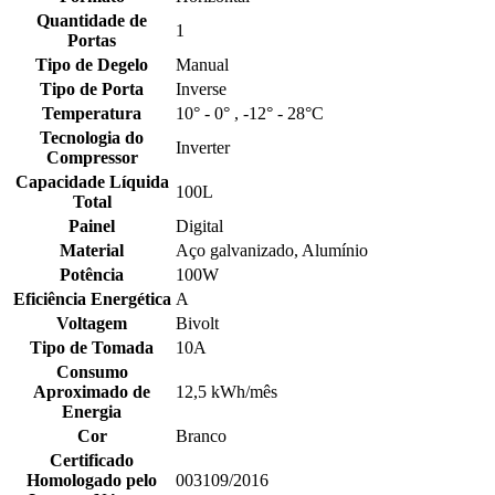
Quantidade de
1
Portas
Tipo de Degelo
Manual
Tipo de Porta
Inverse
Temperatura
10° - 0° , -12° - 28°C
Tecnologia do
Inverter
Compressor
Capacidade Líquida
100L
Total
Painel
Digital
Material
Aço galvanizado, Alumínio
Potência
100W
Eficiência Energética
A
Voltagem
Bivolt
Tipo de Tomada
10A
Consumo
Aproximado de
12,5 kWh/mês
Energia
Cor
Branco
Certificado
Homologado pelo
003109/2016