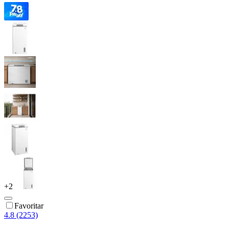
+
2
Favoritar
4.8 (2253)