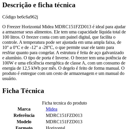
Descrição e ficha técnica
Código
be6c6a962j
O Freezer Horizontal Midea MDRC151FZD013 é ideal para ajudar
a armazenar seus alimentos. Ele tem uma capacidade líquida total de
100 litros. O freezer conta com um painel digital, que facilita o
controle. A temperatura pode ser ajustada em uma ampla faixa, de
10° a 0°C e de -12° a -28°C, o que permite usar ele tanto para
resfriar quanto para congelar. A estrutura é feita de aço galvanizado
e alumínio. O tipo de porta é Inverse. O freezer tem uma potência de
100W e uma eficiência energética de classe A, com um consumo de
energia de 12,5 kWh por mês. O degelo é feito de forma manual. O
produto é entregue com um cesto de armazenagem e um manual do
usuário.
Ficha Técnica
Ficha tecnica do produto
Marca
Midea
Referência
MDRC151FZD013
Modelo
MDRC151FZD013
Formato
Horizontal