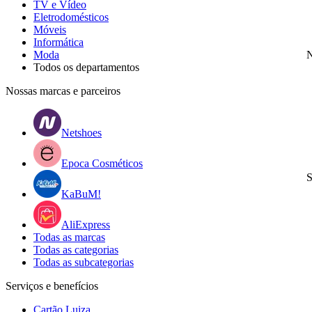
TV e Vídeo
Eletrodomésticos
Móveis
Informática
Moda
N
Todos os departamentos
Nossas marcas e parceiros
Netshoes
Epoca Cosméticos
S
KaBuM!
AliExpress
Todas as marcas
Todas as categorias
Todas as subcategorias
Serviços e benefícios
Cartão Luiza