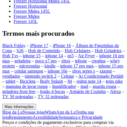
Freezer Horizontal Midea 145L
Freezer Horizontal
Freezer Midea 145L
Freezer Midea
Freezer 145L
Termos mais procurados
Black Friday
–
iPhone 17
–
iPhone 16
–
Álbum de Figurinhas da
Copa
–
S26
–
Hub de Conteúdo
–
Hub Celulares
–
Hub Geladeira
–
Hub Tvs
–
iphone 15
–
iphone 14
–
ps5
–
Air Fryer
–
iphone 16 pro
max
–
geladeira
–
poco x7 pro
–
xbox
–
iphone
–
creatina
–
whey
protein
–
microondas
–
kindle
–
iphone 17 pro max
–
iphone 15 pro
max
–
celular samsung
–
iphone 16e
–
xbox series s
–
xiaomi
–
ventilador
–
nintendo switch 2
–
Celular
–
Ar Condicionado Portátil
–
tablet
–
Bicicleta
–
Body Splash
–
jbl
–
redmi note 14
–
tenis nike
–
maquina de lavar roupa
–
liquidificador
–
ipad
–
guarda roupa
–
geladeira frost free
–
fogão 4 bocas
–
Armário de Cozinha
–
Alexa
–
TV 50 polegadas
–
TV 32 polegadas
Mais informações
Blog da Lu
Nossas lojas
WhatsApp da Lu
Tenha sua
loja
Regulamento
Acessibilidade
Segurança e Privacidade
Preços e condições de pagamento exclusivos para compras via