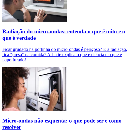
Radiação do micro-ondas: entenda o que é mito e o
que é verdade
Ficar grudado na portinha do micro-ondas é perigoso? E a radiação,
fica "presa" na comida? A Lu te explica o que é ciência e o que é
papo furado!
Micro-ondas não esquenta: o que pode ser e como
resolver