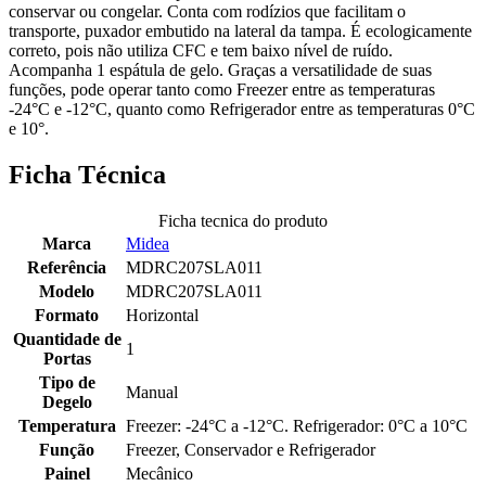
conservar ou congelar. Conta com rodízios que facilitam o
transporte, puxador embutido na lateral da tampa. É ecologicamente
correto, pois não utiliza CFC e tem baixo nível de ruído.
Acompanha 1 espátula de gelo. Graças a versatilidade de suas
funções, pode operar tanto como Freezer entre as temperaturas
-24°C e -12°C, quanto como Refrigerador entre as temperaturas 0°C
e 10°.
Ficha Técnica
Ficha tecnica do produto
Marca
Midea
Referência
MDRC207SLA011
Modelo
MDRC207SLA011
Formato
Horizontal
Quantidade de
1
Portas
Tipo de
Manual
Degelo
Temperatura
Freezer: -24°C a -12°C. Refrigerador: 0°C a 10°C
Função
Freezer, Conservador e Refrigerador
Painel
Mecânico