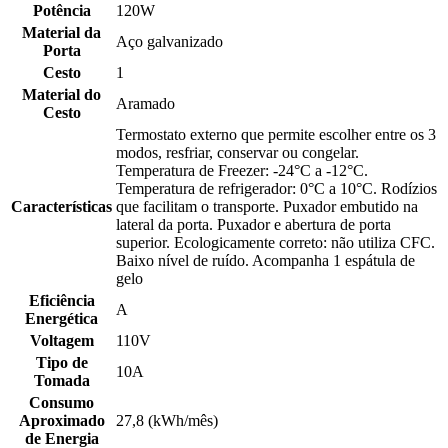
Potência
120W
Material da
Aço galvanizado
Porta
Cesto
1
Material do
Aramado
Cesto
Termostato externo que permite escolher entre os 3
modos, resfriar, conservar ou congelar.
Temperatura de Freezer: -24°C a -12°C.
Temperatura de refrigerador: 0°C a 10°C. Rodízios
Características
que facilitam o transporte. Puxador embutido na
lateral da porta. Puxador e abertura de porta
superior. Ecologicamente correto: não utiliza CFC.
Baixo nível de ruído. Acompanha 1 espátula de
gelo
Eficiência
A
Energética
Voltagem
110V
Tipo de
10A
Tomada
Consumo
Aproximado
27,8 (kWh/mês)
de Energia