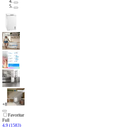
+
8
Favoritar
Full
4.9 (1583)