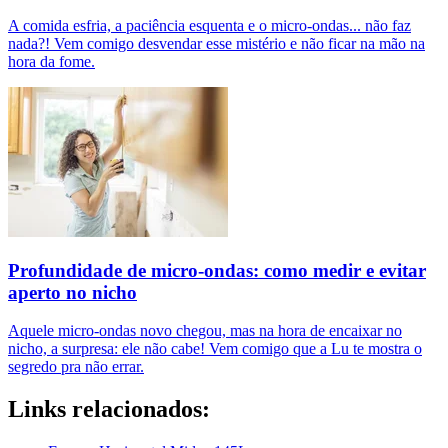
A comida esfria, a paciência esquenta e o micro-ondas... não faz
nada?! Vem comigo desvendar esse mistério e não ficar na mão na
hora da fome.
Profundidade de micro-ondas: como medir e evitar
aperto no nicho
Aquele micro-ondas novo chegou, mas na hora de encaixar no
nicho, a surpresa: ele não cabe! Vem comigo que a Lu te mostra o
segredo pra não errar.
Links relacionados: