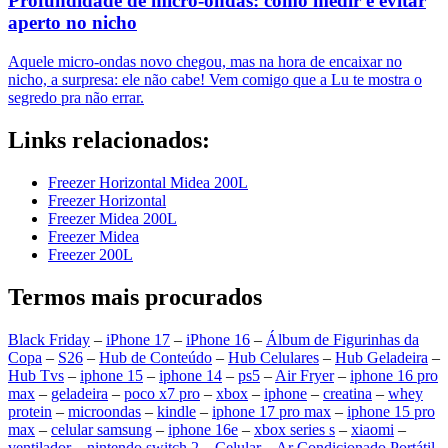
Profundidade de micro-ondas: como medir e evitar
aperto no nicho
Aquele micro-ondas novo chegou, mas na hora de encaixar no
nicho, a surpresa: ele não cabe! Vem comigo que a Lu te mostra o
segredo pra não errar.
Links relacionados:
Freezer Horizontal Midea 200L
Freezer Horizontal
Freezer Midea 200L
Freezer Midea
Freezer 200L
Termos mais procurados
Black Friday
–
iPhone 17
–
iPhone 16
–
Álbum de Figurinhas da
Copa
–
S26
–
Hub de Conteúdo
–
Hub Celulares
–
Hub Geladeira
–
Hub Tvs
–
iphone 15
–
iphone 14
–
ps5
–
Air Fryer
–
iphone 16 pro
max
–
geladeira
–
poco x7 pro
–
xbox
–
iphone
–
creatina
–
whey
protein
–
microondas
–
kindle
–
iphone 17 pro max
–
iphone 15 pro
max
–
celular samsung
–
iphone 16e
–
xbox series s
–
xiaomi
–
ventilador
–
nintendo switch 2
–
Celular
–
Ar Condicionado Portátil