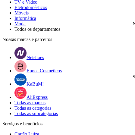
TV e Vídeo
Eletrodomésticos
Móveis
Informática
Moda
N
Todos os departamentos
Nossas marcas e parceiros
Netshoes
Epoca Cosméticos
S
KaBuM!
AliExpress
Todas as marcas
Todas as categorias
Todas as subcategorias
Serviços e benefícios
Cartão Luiza