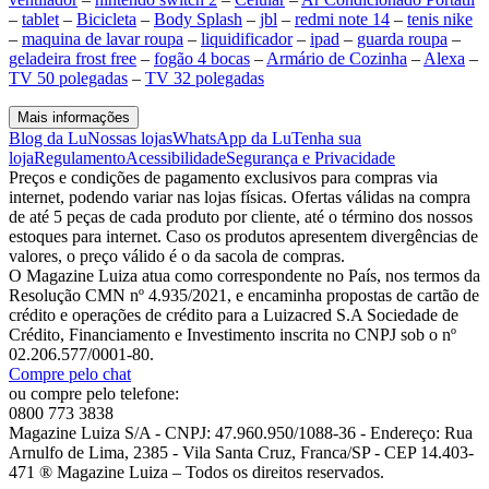
–
tablet
–
Bicicleta
–
Body Splash
–
jbl
–
redmi note 14
–
tenis nike
–
maquina de lavar roupa
–
liquidificador
–
ipad
–
guarda roupa
–
geladeira frost free
–
fogão 4 bocas
–
Armário de Cozinha
–
Alexa
–
TV 50 polegadas
–
TV 32 polegadas
Mais informações
Blog da Lu
Nossas lojas
WhatsApp da Lu
Tenha sua
loja
Regulamento
Acessibilidade
Segurança e Privacidade
Preços e condições de pagamento exclusivos para compras via
internet, podendo variar nas lojas físicas. Ofertas válidas na compra
de até 5 peças de cada produto por cliente, até o término dos nossos
estoques para internet. Caso os produtos apresentem divergências de
valores, o preço válido é o da sacola de compras.
O Magazine Luiza atua como correspondente no País, nos termos da
Resolução CMN nº 4.935/2021, e encaminha propostas de cartão de
crédito e operações de crédito para a Luizacred S.A Sociedade de
Crédito, Financiamento e Investimento inscrita no CNPJ sob o nº
02.206.577/0001-80.
Compre pelo chat
ou compre pelo telefone:
0800 773 3838
Magazine Luiza S/A - CNPJ: 47.960.950/1088-36 - Endereço: Rua
Arnulfo de Lima, 2385 - Vila Santa Cruz, Franca/SP - CEP 14.403-
471 ® Magazine Luiza – Todos os direitos reservados.