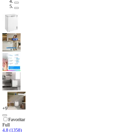
+
9
Favoritar
Full
4.8 (1358)