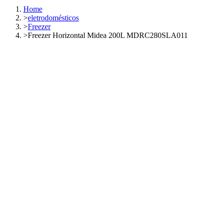
Home
>
eletrodomésticos
>
Freezer
>
Freezer Horizontal Midea 200L MDRC280SLA011