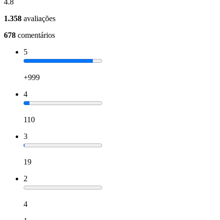
4.8
1.358
avaliações
678
comentários
5
+999
4
110
3
19
2
4