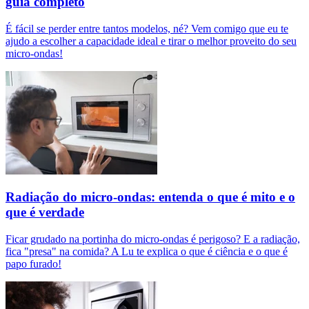
guia completo
É fácil se perder entre tantos modelos, né? Vem comigo que eu te
ajudo a escolher a capacidade ideal e tirar o melhor proveito do seu
micro-ondas!
Radiação do micro-ondas: entenda o que é mito e o
que é verdade
Ficar grudado na portinha do micro-ondas é perigoso? E a radiação,
fica "presa" na comida? A Lu te explica o que é ciência e o que é
papo furado!