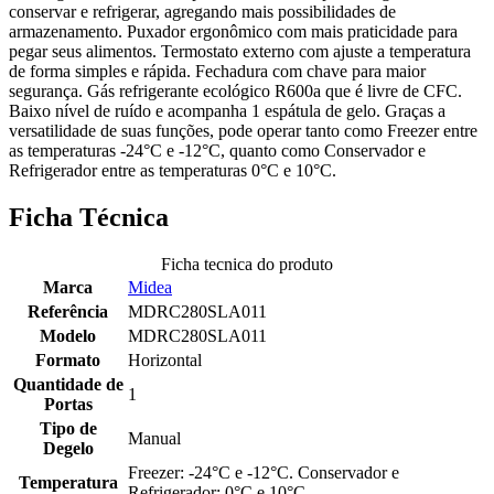
conservar e refrigerar, agregando mais possibilidades de
armazenamento. Puxador ergonômico com mais praticidade para
pegar seus alimentos. Termostato externo com ajuste a temperatura
de forma simples e rápida. Fechadura com chave para maior
segurança. Gás refrigerante ecológico R600a que é livre de CFC.
Baixo nível de ruído e acompanha 1 espátula de gelo. Graças a
versatilidade de suas funções, pode operar tanto como Freezer entre
as temperaturas -24°C e -12°C, quanto como Conservador e
Refrigerador entre as temperaturas 0°C e 10°C.
Ficha Técnica
Ficha tecnica do produto
Marca
Midea
Referência
MDRC280SLA011
Modelo
MDRC280SLA011
Formato
Horizontal
Quantidade de
1
Portas
Tipo de
Manual
Degelo
Freezer: -24°C e -12°C. Conservador e
Temperatura
Refrigerador: 0°C e 10°C