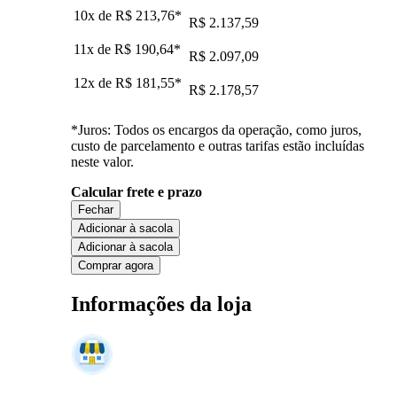
10x de
R$ 213,76
*
R$ 2.137,59
11x de
R$ 190,64
*
R$ 2.097,09
12x de
R$ 181,55
*
R$ 2.178,57
*Juros: Todos os encargos da operação, como juros,
custo de parcelamento e outras tarifas estão incluídas
neste valor.
Calcular frete e prazo
Fechar
Adicionar à sacola
Adicionar à sacola
Comprar agora
Informações da loja