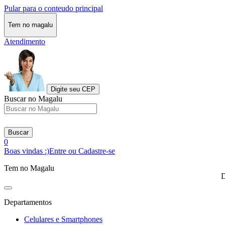
Pular para o conteudo principal
Tem no magalu
Atendimento
Digite seu CEP
Buscar no Magalu
Buscar
0
Boas vindas :)
Entre ou Cadastre-se
Tem no Magalu
D
Departamentos
Celulares e Smartphones