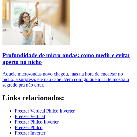
Profundidade de micro-ondas: como medir e evitar
aperto no nicho
Aquele micro-ondas novo chegou, mas na hora de encaixar no
nicho, a surpresa: ele não cabe! Vem comigo que a Lu te mostra o
segredo pra não errar.
Links relacionados:
Freezer Vertical Philco Inverter
Freezer Vertical
Freezer Philco Inverter
Freezer Philco
Freezer Inverter