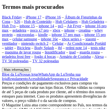
Termos mais procurados
Black Friday
–
iPhone 17
–
iPhone 16
–
Álbum de Figurinhas da
Copa
–
S26
–
Hub de Conteúdo
–
Hub Celulares
–
Hub Geladeira
–
Hub Tvs
–
iphone 15
–
iphone 14
–
ps5
–
Air Fryer
–
iphone 16 pro
max
–
geladeira
–
poco x7 pro
–
xbox
–
iphone
–
creatina
–
whey
protein
–
microondas
–
kindle
–
iphone 17 pro max
–
iphone 15 pro
max
–
celular samsung
–
iphone 16e
–
xbox series s
–
xiaomi
–
ventilador
–
nintendo switch 2
–
Celular
–
Ar Condicionado Portátil
–
tablet
–
Bicicleta
–
Body Splash
–
jbl
–
redmi note 14
–
tenis nike
–
maquina de lavar roupa
–
liquidificador
–
ipad
–
guarda roupa
–
geladeira frost free
–
fogão 4 bocas
–
Armário de Cozinha
–
Alexa
–
TV 50 polegadas
–
TV 32 polegadas
Mais informações
Blog da Lu
Nossas lojas
WhatsApp da Lu
Tenha sua
loja
Regulamento
Acessibilidade
Segurança e Privacidade
Preços e condições de pagamento exclusivos para compras via
internet, podendo variar nas lojas físicas. Ofertas válidas na compra
de até 5 peças de cada produto por cliente, até o término dos nossos
estoques para internet. Caso os produtos apresentem divergências de
valores, o preço válido é o da sacola de compras.
O Magazine Luiza atua como correspondente no País, nos termos da