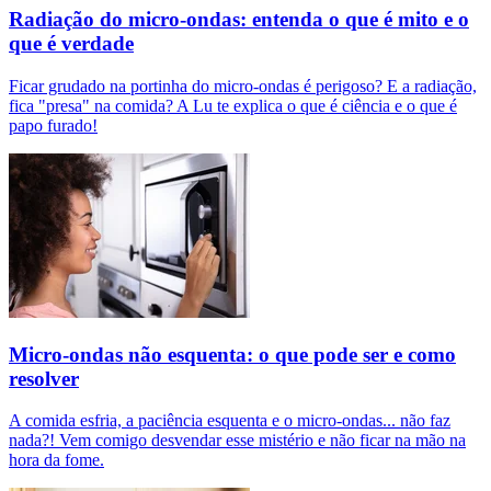
Radiação do micro-ondas: entenda o que é mito e o
que é verdade
Ficar grudado na portinha do micro-ondas é perigoso? E a radiação,
fica "presa" na comida? A Lu te explica o que é ciência e o que é
papo furado!
Micro-ondas não esquenta: o que pode ser e como
resolver
A comida esfria, a paciência esquenta e o micro-ondas... não faz
nada?! Vem comigo desvendar esse mistério e não ficar na mão na
hora da fome.