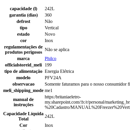
capacidade (l)
242L
garantia (dias)
360
defrost
Não
tipo
Vertical
estado
Novo
cor
Inox
regulamentações de
Não se aplica
produtos perigosos
marca
Philco
officialstoreid_meli
199
tipo de alimentação
Energia Elétrica
modelo
PFV24A
observacao
Somente faturamos para o nosso consumidor fin
meli_shipping_mode
me1
https:/britaniaeletro-
manual de
my.sharepoint.com/:b:/r/personal/marketin
instruções
%20Cadastro/MANUAL%20Freezer%20Vert
Capacidade Líquida
242L
Total
Cor
Inox