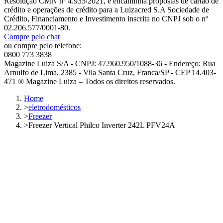
Resolução CMN nº 4.935/2021, e encaminha propostas de cartão de
crédito e operações de crédito para a Luizacred S.A Sociedade de
Crédito, Financiamento e Investimento inscrita no CNPJ sob o nº
02.206.577/0001-80.
Compre pelo chat
ou compre pelo telefone:
0800 773 3838
Magazine Luiza S/A - CNPJ: 47.960.950/1088-36 - Endereço: Rua
Arnulfo de Lima, 2385 - Vila Santa Cruz, Franca/SP - CEP 14.403-
471 ® Magazine Luiza – Todos os direitos reservados.
Home
>
eletrodomésticos
>
Freezer
>
Freezer Vertical Philco Inverter 242L PFV24A