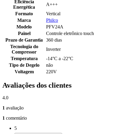
Eficiência
A+++
Energética
Formato
Vertical
Marca
Philco
Modelo
PFV24A
Painel
Controle eletrônico touch
Prazo de Garantia
360 dias
Tecnologia do
Inverter
Compressor
Temperatura
-14°C a -22°C
Tipo de Degelo
não
Voltagem
220V
Avaliações dos clientes
4.0
1
avaliação
1
comentário
5