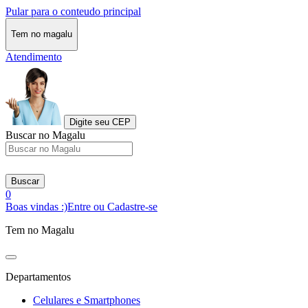
Pular para o conteudo principal
Tem no magalu
Atendimento
Digite seu CEP
Buscar no Magalu
Buscar
0
Boas vindas :)
Entre ou Cadastre-se
Tem no Magalu
Departamentos
Celulares e Smartphones