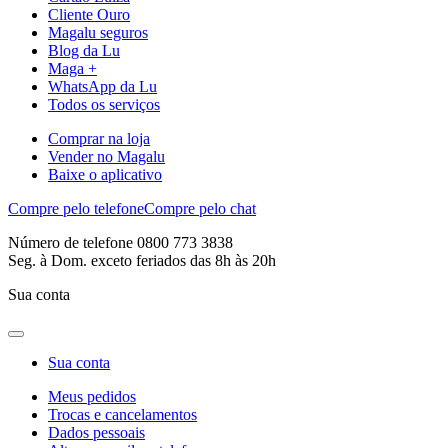
Cliente Ouro
Magalu seguros
Blog da Lu
Maga +
WhatsApp da Lu
Todos os serviços
Comprar na loja
Vender no Magalu
Baixe o aplicativo
Compre pelo telefone
Compre pelo chat
Número de telefone 0800 773 3838
Seg. à Dom. exceto feriados das 8h às 20h
Sua conta
Sua conta
Meus pedidos
Trocas e cancelamentos
Dados pessoais