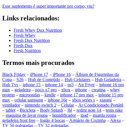
Esse suplemento é super importante pro corpo, viu?
Links relacionados:
Fresh Whey Dux Nutrition
Fresh Whey
Fresh Dux Nutrition
Fresh Dux
Fresh Nutrition
Termos mais procurados
Black Friday
–
iPhone 17
–
iPhone 16
–
Álbum de Figurinhas da
Copa
–
S26
–
Hub de Conteúdo
–
Hub Celulares
–
Hub Geladeira
–
Hub Tvs
–
iphone 15
–
iphone 14
–
ps5
–
Air Fryer
–
iphone 16 pro
max
–
geladeira
–
poco x7 pro
–
xbox
–
iphone
–
creatina
–
whey
protein
–
microondas
–
kindle
–
iphone 17 pro max
–
iphone 15 pro
max
–
celular samsung
–
iphone 16e
–
xbox series s
–
xiaomi
–
ventilador
–
nintendo switch 2
–
Celular
–
Ar Condicionado Portátil
–
tablet
–
Bicicleta
–
Body Splash
–
jbl
–
redmi note 14
–
tenis nike
–
maquina de lavar roupa
–
liquidificador
–
ipad
–
guarda roupa
–
geladeira frost free
–
fogão 4 bocas
–
Armário de Cozinha
–
Alexa
–
TV 50 polegadas
–
TV 32 polegadas