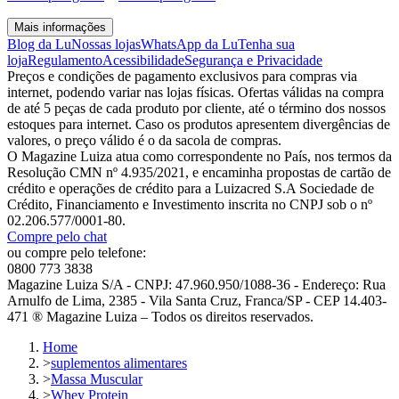
Mais informações
Blog da Lu
Nossas lojas
WhatsApp da Lu
Tenha sua
loja
Regulamento
Acessibilidade
Segurança e Privacidade
Preços e condições de pagamento exclusivos para compras via
internet, podendo variar nas lojas físicas. Ofertas válidas na compra
de até 5 peças de cada produto por cliente, até o término dos nossos
estoques para internet. Caso os produtos apresentem divergências de
valores, o preço válido é o da sacola de compras.
O Magazine Luiza atua como correspondente no País, nos termos da
Resolução CMN nº 4.935/2021, e encaminha propostas de cartão de
crédito e operações de crédito para a Luizacred S.A Sociedade de
Crédito, Financiamento e Investimento inscrita no CNPJ sob o nº
02.206.577/0001-80.
Compre pelo chat
ou compre pelo telefone:
0800 773 3838
Magazine Luiza S/A - CNPJ: 47.960.950/1088-36 - Endereço: Rua
Arnulfo de Lima, 2385 - Vila Santa Cruz, Franca/SP - CEP 14.403-
471 ® Magazine Luiza – Todos os direitos reservados.
Home
>
suplementos alimentares
>
Massa Muscular
>
Whey Protein