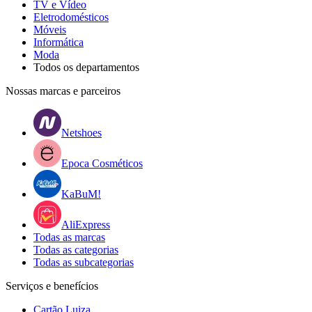
TV e Vídeo
Eletrodomésticos
Móveis
Informática
Moda
Todos os departamentos
Nossas marcas e parceiros
Netshoes
Epoca Cosméticos
KaBuM!
AliExpress
Todas as marcas
Todas as categorias
Todas as subcategorias
Serviços e benefícios
Cartão Luiza