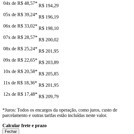
04x de
R$ 48,57
*
R$ 194,29
05x de
R$ 39,24
*
R$ 196,19
06x de
R$ 33,02
*
R$ 198,10
07x de
R$ 28,57
*
R$ 200,02
08x de
R$ 25,24
*
R$ 201,95
09x de
R$ 22,65
*
R$ 203,89
10x de
R$ 20,58
*
R$ 205,85
11x de
R$ 18,36
*
R$ 201,95
12x de
R$ 17,48
*
R$ 209,79
*Juros: Todos os encargos da operação, como juros, custo de
parcelamento e outras tarifas estão incluídas neste valor.
Calcular frete e prazo
Fechar