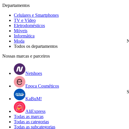
Departamentos
Celulares e Smartphones
TV e Vídeo
Eletrodomésticos
Móveis
Informática
Moda
N
Todos os departamentos
Nossas marcas e parceiros
Netshoes
Epoca Cosméticos
S
KaBuM!
AliExpress
Todas as marcas
Todas as categorias
Todas as subcategorias