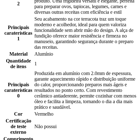
produto. Uma frigideira versátil e elegante, perfeita
2
para preparar ovos, tapiocas, legumes, carnes e
diversas outras receitas com eficiência e estil
Seu acabamento na cor terracota traz um toque
moderno e acolhedor, ideal para quem valoriza
Principais
funcionalidade sem abrir mão do design. A alça de
caraterísticas
fundição oferece maior resistência e firmeza no
1
manuseio, garantindo segurança durante o preparo
das receitas.
Material
Alumínio
Quantidade
1
de itens
Produzida em alumínio com 2.0mm de espessura,
garante aquecimento rápido e distribuição uniforme
Principais
do calor, proporcionando preparos mais ágeis e
caraterísticas
resultados no ponto certo. Com revestimento
0
cerâmico antiaderente, permite cozinhar com menos
óleo e facilita a limpeza, tornando o dia a dia mais
prático e saudável.
Cor
Vermelho
Certificação
de teste
Não possui
externo
Comprimento