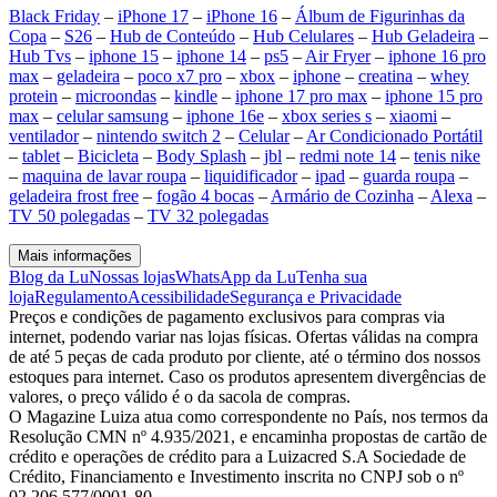
Black Friday
–
iPhone 17
–
iPhone 16
–
Álbum de Figurinhas da
Copa
–
S26
–
Hub de Conteúdo
–
Hub Celulares
–
Hub Geladeira
–
Hub Tvs
–
iphone 15
–
iphone 14
–
ps5
–
Air Fryer
–
iphone 16 pro
max
–
geladeira
–
poco x7 pro
–
xbox
–
iphone
–
creatina
–
whey
protein
–
microondas
–
kindle
–
iphone 17 pro max
–
iphone 15 pro
max
–
celular samsung
–
iphone 16e
–
xbox series s
–
xiaomi
–
ventilador
–
nintendo switch 2
–
Celular
–
Ar Condicionado Portátil
–
tablet
–
Bicicleta
–
Body Splash
–
jbl
–
redmi note 14
–
tenis nike
–
maquina de lavar roupa
–
liquidificador
–
ipad
–
guarda roupa
–
geladeira frost free
–
fogão 4 bocas
–
Armário de Cozinha
–
Alexa
–
TV 50 polegadas
–
TV 32 polegadas
Mais informações
Blog da Lu
Nossas lojas
WhatsApp da Lu
Tenha sua
loja
Regulamento
Acessibilidade
Segurança e Privacidade
Preços e condições de pagamento exclusivos para compras via
internet, podendo variar nas lojas físicas. Ofertas válidas na compra
de até 5 peças de cada produto por cliente, até o término dos nossos
estoques para internet. Caso os produtos apresentem divergências de
valores, o preço válido é o da sacola de compras.
O Magazine Luiza atua como correspondente no País, nos termos da
Resolução CMN nº 4.935/2021, e encaminha propostas de cartão de
crédito e operações de crédito para a Luizacred S.A Sociedade de
Crédito, Financiamento e Investimento inscrita no CNPJ sob o nº
02.206.577/0001-80.