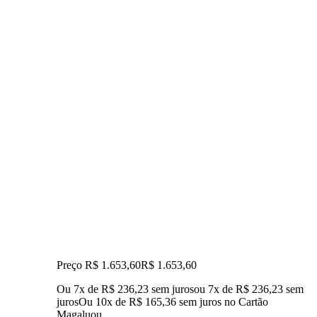
Preço R$ 1.653,60
R$
1.653
,
60
Ou 7x de R$ 236,23 sem juros
ou
7
x de
R$ 236,23
sem
juros
Ou 10x de R$ 165,36 sem juros no Cartão
Magalu
ou