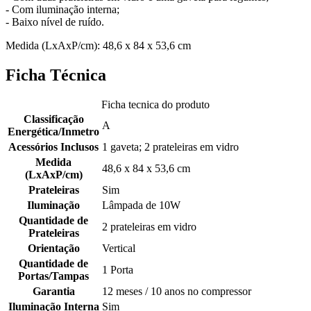
- Com iluminação interna;
- Baixo nível de ruído.
Medida (LxAxP/cm): 48,6 x 84 x 53,6 cm
Ficha Técnica
Ficha tecnica do produto
Classificação
A
Energética/Inmetro
Acessórios Inclusos
1 gaveta; 2 prateleiras em vidro
Medida
48,6 x 84 x 53,6 cm
(LxAxP/cm)
Prateleiras
Sim
Iluminação
Lâmpada de 10W
Quantidade de
2 prateleiras em vidro
Prateleiras
Orientação
Vertical
Quantidade de
1 Porta
Portas/Tampas
Garantia
12 meses / 10 anos no compressor
Iluminação Interna
Sim