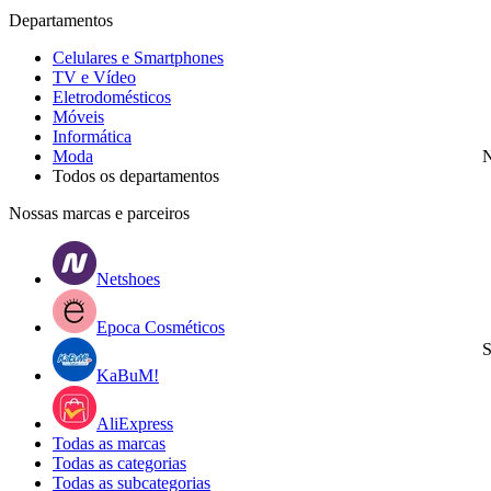
Departamentos
Celulares e Smartphones
TV e Vídeo
Eletrodomésticos
Móveis
Informática
Moda
N
Todos os departamentos
Nossas marcas e parceiros
Netshoes
Epoca Cosméticos
S
KaBuM!
AliExpress
Todas as marcas
Todas as categorias
Todas as subcategorias