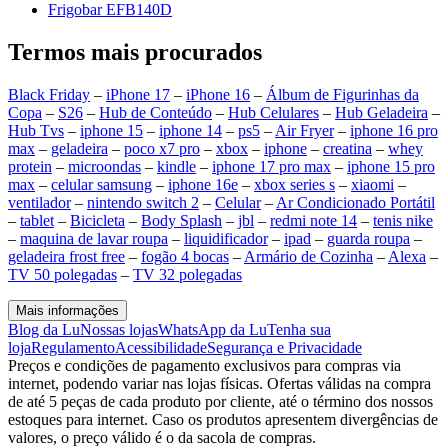
Frigobar EFB140D
Termos mais procurados
Black Friday
–
iPhone 17
–
iPhone 16
–
Álbum de Figurinhas da
Copa
–
S26
–
Hub de Conteúdo
–
Hub Celulares
–
Hub Geladeira
–
Hub Tvs
–
iphone 15
–
iphone 14
–
ps5
–
Air Fryer
–
iphone 16 pro
max
–
geladeira
–
poco x7 pro
–
xbox
–
iphone
–
creatina
–
whey
protein
–
microondas
–
kindle
–
iphone 17 pro max
–
iphone 15 pro
max
–
celular samsung
–
iphone 16e
–
xbox series s
–
xiaomi
–
ventilador
–
nintendo switch 2
–
Celular
–
Ar Condicionado Portátil
–
tablet
–
Bicicleta
–
Body Splash
–
jbl
–
redmi note 14
–
tenis nike
–
maquina de lavar roupa
–
liquidificador
–
ipad
–
guarda roupa
–
geladeira frost free
–
fogão 4 bocas
–
Armário de Cozinha
–
Alexa
–
TV 50 polegadas
–
TV 32 polegadas
Mais informações
Blog da Lu
Nossas lojas
WhatsApp da Lu
Tenha sua
loja
Regulamento
Acessibilidade
Segurança e Privacidade
Preços e condições de pagamento exclusivos para compras via
internet, podendo variar nas lojas físicas. Ofertas válidas na compra
de até 5 peças de cada produto por cliente, até o término dos nossos
estoques para internet. Caso os produtos apresentem divergências de
valores, o preço válido é o da sacola de compras.