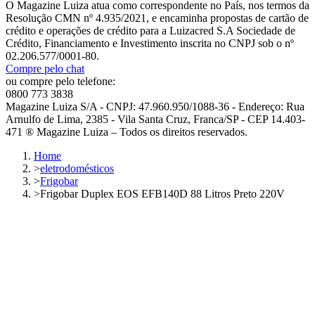
O Magazine Luiza atua como correspondente no País, nos termos da
Resolução CMN nº 4.935/2021, e encaminha propostas de cartão de
crédito e operações de crédito para a Luizacred S.A Sociedade de
Crédito, Financiamento e Investimento inscrita no CNPJ sob o nº
02.206.577/0001-80.
Compre pelo chat
ou compre pelo telefone:
0800 773 3838
Magazine Luiza S/A - CNPJ: 47.960.950/1088-36 - Endereço: Rua
Arnulfo de Lima, 2385 - Vila Santa Cruz, Franca/SP - CEP 14.403-
471 ® Magazine Luiza – Todos os direitos reservados.
Home
>
eletrodomésticos
>
Frigobar
>
Frigobar Duplex EOS EFB140D 88 Litros Preto 220V