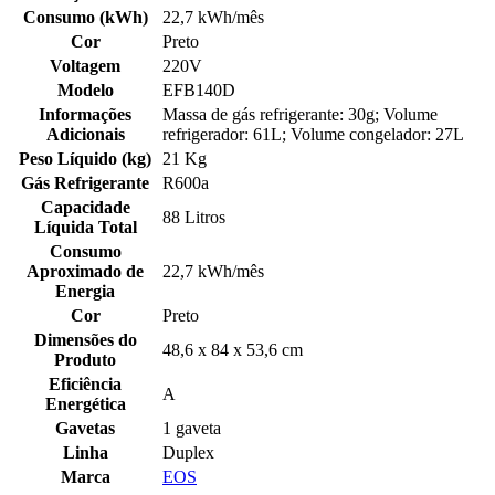
Consumo (kWh)
22,7 kWh/mês
Cor
Preto
Voltagem
220V
Modelo
EFB140D
Informações
Massa de gás refrigerante: 30g; Volume
Adicionais
refrigerador: 61L; Volume congelador: 27L
Peso Líquido (kg)
21 Kg
Gás Refrigerante
R600a
Capacidade
88 Litros
Líquida Total
Consumo
Aproximado de
22,7 kWh/mês
Energia
Cor
Preto
Dimensões do
48,6 x 84 x 53,6 cm
Produto
Eficiência
A
Energética
Gavetas
1 gaveta
Linha
Duplex
Marca
EOS