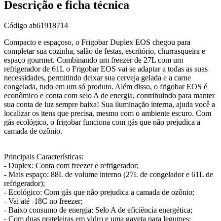
Descrição e ficha técnica
Código
ab61918714
Compacto e espaçoso, o Frigobar Duplex EOS chegou para
completar sua cozinha, salão de festas, escritório, churrasqueira e
espaço gourmet. Combinando um freezer de 27L com um
refrigerador de 61L o Frigobar EOS vai se adaptar a todas as suas
necessidades, permitindo deixar sua cerveja gelada e a carne
congelada, tudo em um só produto. Além disso, o frigobar EOS é
econômico e conta com selo A de energia, contribuindo para manter
sua conta de luz sempre baixa! Sua iluminação interna, ajuda você a
localizar os itens que precisa, mesmo com o ambiente escuro. Com
gás ecológico, o frigobar funciona com gás que não prejudica a
camada de ozônio.
Principais Características:
- Duplex: Conta com freezer e refrigerador;
- Mais espaço: 88L de volume interno (27L de congelador e 61L de
refrigerador);
- Ecológico: Com gás que não prejudica a camada de ozônio;
- Vai até -18C no freezer;
- Baixo consumo de energia: Selo A de eficiência energética;
- Com duas prateleiras em vidro e uma gaveta para legumes;